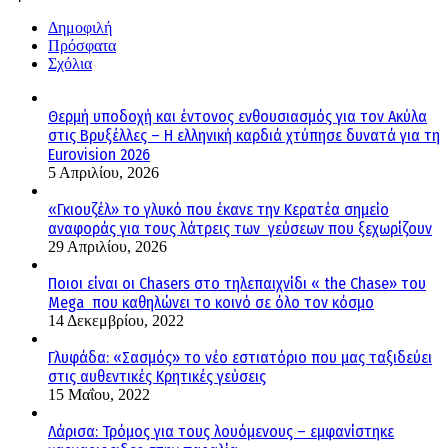
Δημοφιλή
Πρόσφατα
Σχόλια
Θερμή υποδοχή και έντονος ενθουσιασμός για τον Ακύλα
στις Βρυξέλλες – Η ελληνική καρδιά χτύπησε δυνατά για τη
Eurovision 2026
5 Απριλίου, 2026
«Γκιουζέλ» το γλυκό που έκανε την Κερατέα σημείο
αναφοράς για τους λάτρεις των γεύσεων που ξεχωρίζουν
29 Απριλίου, 2026
Ποιοι είναι οι Chasers στο τηλεπαιχνίδι « the Chase» του
Mega που καθηλώνει το κοινό σε όλο τον κόσμο
14 Δεκεμβρίου, 2022
Γλυφάδα: «Σασμός» το νέο εστιατόριο που μας ταξιδεύει
στις αυθεντικές Κρητικές γεύσεις
15 Μαΐου, 2022
Λάρισα: Τρόμος για τους λουόμενους – εμφανίστηκε