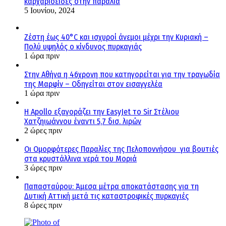
καρχαριοειδες στην παραλία
5 Ιουνίου, 2024
Ζέστη έως 40°C και ισχυροί άνεμοι μέχρι την Κυριακή –
Πολύ υψηλός ο κίνδυνος πυρκαγιάς
1 ώρα πριν
Στην Αθήνα η 46χρονη που κατηγορείται για την τραγωδία
της Μαρφίν – Οδηγείται στον εισαγγελέα
1 ώρα πριν
Η Apollo εξαγοράζει την EasyJet το Sir Στέλιου
Χατζηιωάννου έναντι 5,7 δισ. λιρών
2 ώρες πριν
Οι Ομορφότερες Παραλίες της Πελοποννήσου για βουτιές
στα κρυστάλλινα νερά του Μοριά
3 ώρες πριν
Παπασταύρου: Άμεσα μέτρα αποκατάστασης για τη
Δυτική Αττική μετά τις καταστροφικές πυρκαγιές
8 ώρες πριν