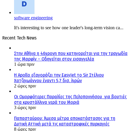
software engineering
It's interesting to see how one leader's long-term vision ca...
Recent Tech News
Στην Αθήνα η 46χρονη που κατηγορείται για την τραγωδία
της Μαρφίν – Οδηγείται στον εισαγγελέα
1 ώρα πριν
Η Apollo εξαγοράζει την EasyJet το Sir Στέλιου
Χατζηιωάννου έναντι 5,7 δισ. λιρών
2 ώρες πριν
Οι Ομορφότερες Παραλίες της Πελοποννήσου για βουτιές
στα κρυστάλλινα νερά του Μοριά
3 ώρες πριν
Παπασταύρου: Άμεσα μέτρα αποκατάστασης για τη
Δυτική Αττική μετά τις καταστροφικές πυρκαγιές
8 ώρες πριν