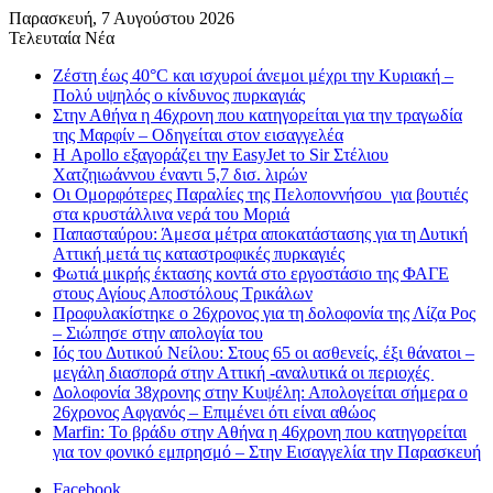
Παρασκευή, 7 Αυγούστου 2026
Τελευταία Νέα
Ζέστη έως 40°C και ισχυροί άνεμοι μέχρι την Κυριακή –
Πολύ υψηλός ο κίνδυνος πυρκαγιάς
Στην Αθήνα η 46χρονη που κατηγορείται για την τραγωδία
της Μαρφίν – Οδηγείται στον εισαγγελέα
Η Apollo εξαγοράζει την EasyJet το Sir Στέλιου
Χατζηιωάννου έναντι 5,7 δισ. λιρών
Οι Ομορφότερες Παραλίες της Πελοποννήσου για βουτιές
στα κρυστάλλινα νερά του Μοριά
Παπασταύρου: Άμεσα μέτρα αποκατάστασης για τη Δυτική
Αττική μετά τις καταστροφικές πυρκαγιές
Φωτιά μικρής έκτασης κοντά στο εργοστάσιο της ΦΑΓΕ
στους Αγίους Αποστόλους Τρικάλων
Προφυλακίστηκε ο 26χρονος για τη δολοφονία της Λίζα Ρος
– Σιώπησε στην απολογία του
Ιός του Δυτικού Νείλου: Στους 65 οι ασθενείς, έξι θάνατοι –
μεγάλη διασπορά στην Αττική -αναλυτικά οι περιοχές
Δολοφονία 38χρονης στην Κυψέλη: Απολογείται σήμερα ο
26χρονος Αφγανός – Επιμένει ότι είναι αθώος
Marfin: Το βράδυ στην Αθήνα η 46χρονη που κατηγορείται
για τον φονικό εμπρησμό – Στην Εισαγγελία την Παρασκευή
Facebook