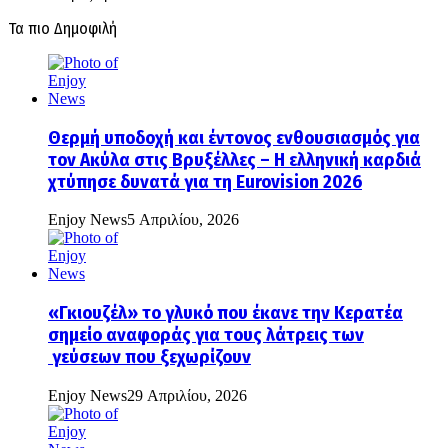
Τα πιο Δημοφιλή
Θερμή υποδοχή και έντονος ενθουσιασμός για
τον Ακύλα στις Βρυξέλλες – Η ελληνική καρδιά
χτύπησε δυνατά για τη Eurovision 2026
Enjoy News
5 Απριλίου, 2026
«Γκιουζέλ» το γλυκό που έκανε την Κερατέα
σημείο αναφοράς για τους λάτρεις των
γεύσεων που ξεχωρίζουν
Enjoy News
29 Απριλίου, 2026