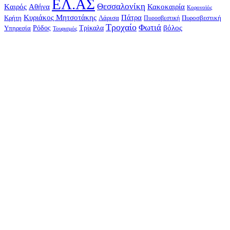
ΕΛ.ΑΣ
Θεσσαλονίκη
Kαιρός
Αθήνα
Κακοκαιρία
Κορονοϊός
Κυριάκος Μητσοτάκης
Πάτρα
Λάρισα
Κρήτη
Πυροσβεστική
Πυροσβεστική
Τροχαίο
Φωτιά
Τρίκαλα
βόλος
Ρόδος
Υπηρεσία
Τουρισμός