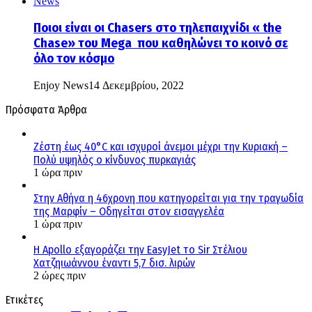
Ποιοι είναι οι Chasers στο τηλεπαιχνίδι « the
Chase» του Mega που καθηλώνει το κοινό σε
όλο τον κόσμο
Enjoy News
14 Δεκεμβρίου, 2022
Πρόσφατα Άρθρα
Ζέστη έως 40°C και ισχυροί άνεμοι μέχρι την Κυριακή –
Πολύ υψηλός ο κίνδυνος πυρκαγιάς
1 ώρα πριν
Στην Αθήνα η 46χρονη που κατηγορείται για την τραγωδία
της Μαρφίν – Οδηγείται στον εισαγγελέα
1 ώρα πριν
Η Apollo εξαγοράζει την EasyJet το Sir Στέλιου
Χατζηιωάννου έναντι 5,7 δισ. λιρών
2 ώρες πριν
Ετικέτες