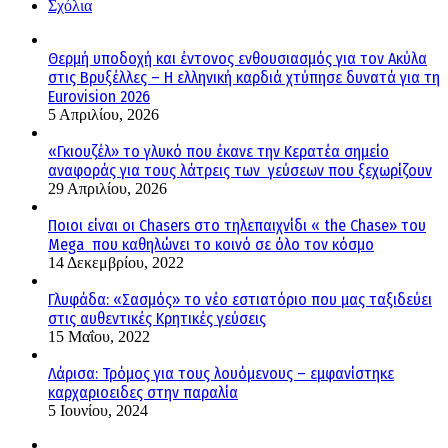
Σχόλια
Θερμή υποδοχή και έντονος ενθουσιασμός για τον Ακύλα
στις Βρυξέλλες – Η ελληνική καρδιά χτύπησε δυνατά για τη
Eurovision 2026
5 Απριλίου, 2026
«Γκιουζέλ» το γλυκό που έκανε την Κερατέα σημείο
αναφοράς για τους λάτρεις των γεύσεων που ξεχωρίζουν
29 Απριλίου, 2026
Ποιοι είναι οι Chasers στο τηλεπαιχνίδι « the Chase» του
Mega που καθηλώνει το κοινό σε όλο τον κόσμο
14 Δεκεμβρίου, 2022
Γλυφάδα: «Σασμός» το νέο εστιατόριο που μας ταξιδεύει
στις αυθεντικές Κρητικές γεύσεις
15 Μαΐου, 2022
Λάρισα: Τρόμος για τους λουόμενους – εμφανίστηκε
καρχαριοειδες στην παραλία
5 Ιουνίου, 2024