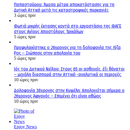
Παπασταύρου: Άμεσα μέτρα αποκατάστασης για τη
Δυτική Αττική μετά τις καταστροφικές πυρκαγιές
3 ώρες πριν
Φωτιά μικρής έκτασης κοντά στο εργοστάσιο της ΦΑΓΕ
στους Αγίους Αποστόλους Τρικάλων
5 ώρες πριν
Προφυλακίστηκε ο 26χρονος για τη δολοφονία της Λίζα
Ρος – Σιώπησε στην απολογία του
5 ώρες πριν
Ιός του Δυτικού Νείλου: Στους 65 οι ασθενείς, έξι θάνατοι
– μεγάλη διασπορά στην Αττική -αναλυτικά οι περιοχές
10 ώρες πριν
Δολοφονία 38χρονης στην Κυψέλη: Απολογείται σήμερα ο
26χρονος Αφγανός – Επιμένει ότι είναι αθώος
10 ώρες πριν
Enjoy News