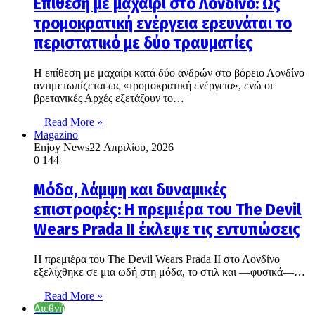
Επίθεση με μαχαίρι στο Λονδίνο: Ως
τρομοκρατική ενέργεια ερευνάται το
περιστατικό με δύο τραυματίες
Η επίθεση με μαχαίρι κατά δύο ανδρών στο βόρειο Λονδίνο
αντιμετωπίζεται ως «τρομοκρατική ενέργεια», ενώ οι
βρετανικές Αρχές εξετάζουν το…
Read More »
Magazino
Enjoy News
22 Απριλίου, 2026
0
144
Μόδα, λάμψη και δυναμικές
επιστροφές: Η πρεμιέρα του The Devil
Wears Prada II έκλεψε τις εντυπώσεις
Η πρεμιέρα του The Devil Wears Prada II στο Λονδίνο
εξελίχθηκε σε μια ωδή στη μόδα, το στιλ και —φυσικά—…
Read More »
Διεθνή