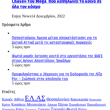
Chase» του Mega που καθηλώνει το κοινό σε
όλο τον κόσμο
Enjoy News
14 Δεκεμβρίου, 2022
Πρόσφατα Άρθρα
Παπασταύρου: Άμεσα μέτρα αποκατάστασης για τη
Δυτική Αττική μετά τις καταστροφικές πυρκαγιές
3 ώρες πριν
Φωτιά μικρής έκτασης κοντά στο εργοστάσιο της ΦΑΓΕ
στους Αγίους Αποστόλους Τρικάλων
5 ώρες πριν
Προφυλακίστηκε ο 26χρονος για τη δολοφονία της Λίζα
Ρος – Σιώπησε στην απολογία του
5 ώρες πριν
Ετικέτες
ΕΛ.ΑΣ
Θεσσαλονίκη
Kαιρός
Αθήνα
Κακοκαιρία
Κορονοϊός
Κυριάκος Μητσοτάκης
Πάτρα
Λάρισα
Κρήτη
Πυροσβεστική
Πυροσβεστική
Τροχαίο
Φωτιά
Τρίκαλα
βόλος
Ρόδος
Υπηρεσία
Τουρισμός