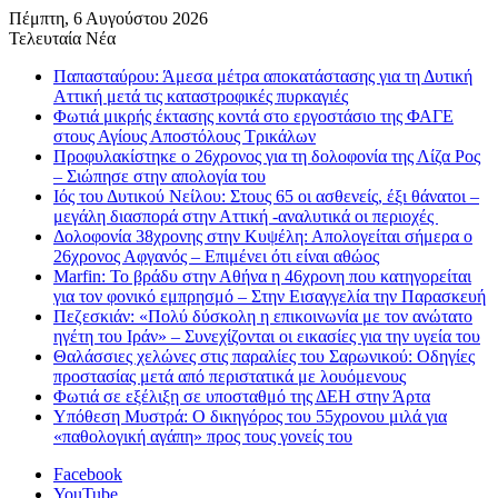
Πέμπτη, 6 Αυγούστου 2026
Τελευταία Νέα
Παπασταύρου: Άμεσα μέτρα αποκατάστασης για τη Δυτική
Αττική μετά τις καταστροφικές πυρκαγιές
Φωτιά μικρής έκτασης κοντά στο εργοστάσιο της ΦΑΓΕ
στους Αγίους Αποστόλους Τρικάλων
Προφυλακίστηκε ο 26χρονος για τη δολοφονία της Λίζα Ρος
– Σιώπησε στην απολογία του
Ιός του Δυτικού Νείλου: Στους 65 οι ασθενείς, έξι θάνατοι –
μεγάλη διασπορά στην Αττική -αναλυτικά οι περιοχές
Δολοφονία 38χρονης στην Κυψέλη: Απολογείται σήμερα ο
26χρονος Αφγανός – Επιμένει ότι είναι αθώος
Marfin: Το βράδυ στην Αθήνα η 46χρονη που κατηγορείται
για τον φονικό εμπρησμό – Στην Εισαγγελία την Παρασκευή
Πεζεσκιάν: «Πολύ δύσκολη η επικοινωνία με τον ανώτατο
ηγέτη του Ιράν» – Συνεχίζονται οι εικασίες για την υγεία του
Θαλάσσιες χελώνες στις παραλίες του Σαρωνικού: Οδηγίες
προστασίας μετά από περιστατικά με λουόμενους
Φωτιά σε εξέλιξη σε υποσταθμό της ΔΕΗ στην Άρτα
Υπόθεση Μυστρά: Ο δικηγόρος του 55χρονου μιλά για
«παθολογική αγάπη» προς τους γονείς του
Facebook
YouTube