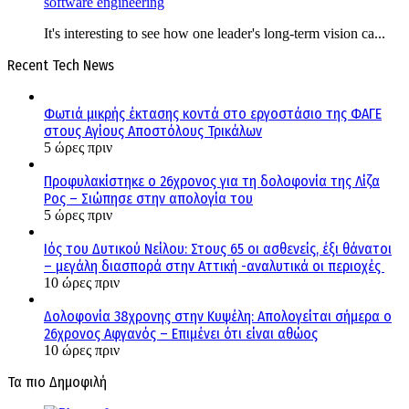
software engineering
It's interesting to see how one leader's long-term vision ca...
Recent Tech News
Φωτιά μικρής έκτασης κοντά στο εργοστάσιο της ΦΑΓΕ
στους Αγίους Αποστόλους Τρικάλων
5 ώρες πριν
Προφυλακίστηκε ο 26χρονος για τη δολοφονία της Λίζα
Ρος – Σιώπησε στην απολογία του
5 ώρες πριν
Ιός του Δυτικού Νείλου: Στους 65 οι ασθενείς, έξι θάνατοι
– μεγάλη διασπορά στην Αττική -αναλυτικά οι περιοχές
10 ώρες πριν
Δολοφονία 38χρονης στην Κυψέλη: Απολογείται σήμερα ο
26χρονος Αφγανός – Επιμένει ότι είναι αθώος
10 ώρες πριν
Τα πιο Δημοφιλή