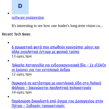
software engineering
It's interesting to see how one leader's long-term vision ca...
Recent Tech News
6 αρωματικά φυτά που απωθούν κουνούπια, μύγες και
άλλα ενοχλητικά έντομα με φυσικό τρόπο
13 ώρες πριν
Τρίκαλα: Καταγγελία για ενδοοικογενειακή βία – Σε εξέλιξη
οι έρευνες για τον εντοπισμό άνδρα
12 ώρες πριν
Πυρκαγιά σε κατάστημα με ναυτιλιακά είδη στο Παλαιό
Φάληρο – Εκκενώνεται προληπτικά πολυκατοικία
14 ώρες πριν
Παράσυρση δικυκλιστή από όχημα του Δασαρχείου στην
Πάτρα – Σοβαρός τραυματισμός