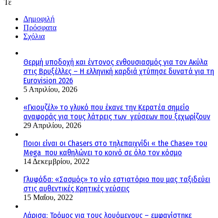
Τε
Δημοφιλή
Πρόσφατα
Σχόλια
Θερμή υποδοχή και έντονος ενθουσιασμός για τον Ακύλα
στις Βρυξέλλες – Η ελληνική καρδιά χτύπησε δυνατά για τη
Eurovision 2026
5 Απριλίου, 2026
«Γκιουζέλ» το γλυκό που έκανε την Κερατέα σημείο
αναφοράς για τους λάτρεις των γεύσεων που ξεχωρίζουν
29 Απριλίου, 2026
Ποιοι είναι οι Chasers στο τηλεπαιχνίδι « the Chase» του
Mega που καθηλώνει το κοινό σε όλο τον κόσμο
14 Δεκεμβρίου, 2022
Γλυφάδα: «Σασμός» το νέο εστιατόριο που μας ταξιδεύει
στις αυθεντικές Κρητικές γεύσεις
15 Μαΐου, 2022
Λάρισα: Τρόμος για τους λουόμενους – εμφανίστηκε