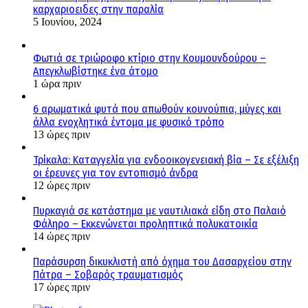
καρχαριοειδες στην παραλία
5 Ιουνίου, 2024
Φωτιά σε τριώροφο κτίριο στην Κουμουνδούρου –
Απεγκλωβίστηκε ένα άτομο
1 ώρα πριν
6 αρωματικά φυτά που απωθούν κουνούπια, μύγες και
άλλα ενοχλητικά έντομα με φυσικό τρόπο
13 ώρες πριν
Τρίκαλα: Καταγγελία για ενδοοικογενειακή βία – Σε εξέλιξη
οι έρευνες για τον εντοπισμό άνδρα
12 ώρες πριν
Πυρκαγιά σε κατάστημα με ναυτιλιακά είδη στο Παλαιό
Φάληρο – Εκκενώνεται προληπτικά πολυκατοικία
14 ώρες πριν
Παράσυρση δικυκλιστή από όχημα του Δασαρχείου στην
Πάτρα – Σοβαρός τραυματισμός
17 ώρες πριν