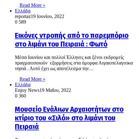
Read More »
Ελλάδα
reportaz
19 Ιουνίου, 2022
0
589
Εικόνες ντροπής από το παρεμπόριο
στο λιμάνι του Πειραιά : Φωτό
Μέσα Ιουνίου και πολλοί Έλληνες και ξένοι εκδρομείς
πραγματοποιούν εξορμήσεις στα όμορφα Αιγαιοπελαγιτικα
νησιά . Αυτό έχει ως αποτέλεσμα την…
Read More »
Ελλάδα
Enjoy News
19 Μαΐου, 2022
0
360
Μουσείο Ενάλιων Αρχαιοτήτων στο
κτίριο του «Σιλό» στο λιμάνι του
Πειραιά