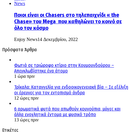
Ποιοι είναι οι Chasers στο τηλεπαιχνίδι « the
Chase» του Mega που καθηλώνει το κοινό σε
όλο τον κόσμο
Enjoy News
14 Δεκεμβρίου, 2022
Πρόσφατα Άρθρα
Φωτιά σε τριώροφο κτίριο στην Κουμουνδούρου –
Απεγκλωβίστηκε ένα άτομο
1 ώρα πριν
Τρίκαλα: Καταγγελία για ενδοοικογενειακή βία – Σε εξέλιξη
οι έρευνες για τον εντοπισμό άνδρα
12 ώρες πριν
6 αρωματικά φυτά που απωθούν κουνούπια, μύγες και
άλλα ενοχλητικά έντομα με φυσικό τρόπο
13 ώρες πριν
Ετικέτες