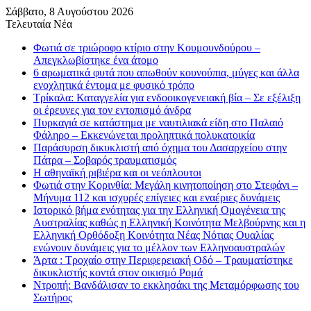
Σάββατο, 8 Αυγούστου 2026
Τελευταία Νέα
Φωτιά σε τριώροφο κτίριο στην Κουμουνδούρου –
Απεγκλωβίστηκε ένα άτομο
6 αρωματικά φυτά που απωθούν κουνούπια, μύγες και άλλα
ενοχλητικά έντομα με φυσικό τρόπο
Τρίκαλα: Καταγγελία για ενδοοικογενειακή βία – Σε εξέλιξη
οι έρευνες για τον εντοπισμό άνδρα
Πυρκαγιά σε κατάστημα με ναυτιλιακά είδη στο Παλαιό
Φάληρο – Εκκενώνεται προληπτικά πολυκατοικία
Παράσυρση δικυκλιστή από όχημα του Δασαρχείου στην
Πάτρα – Σοβαρός τραυματισμός
Η αθηναϊκή ριβιέρα και οι νεόπλουτοι
Φωτιά στην Κορινθία: Μεγάλη κινητοποίηση στο Στεφάνι –
Μήνυμα 112 και ισχυρές επίγειες και εναέριες δυνάμεις
Ιστορικό βήμα ενότητας για την Ελληνική Ομογένεια της
Αυστραλίας καθώς η Ελληνική Κοινότητα Μελβούρνης και η
Ελληνική Ορθόδοξη Κοινότητα Νέας Νότιας Ουαλίας
ενώνουν δυνάμεις για το μέλλον των Ελληνοαυστραλών
Άρτα : Τροχαίο στην Περιφερειακή Οδό – Τραυματίστηκε
δικυκλιστής κοντά στον οικισμό Ρομά
Ντροπή: Βανδάλισαν το εκκλησάκι της Μεταμόρφωσης του
Σωτήρος