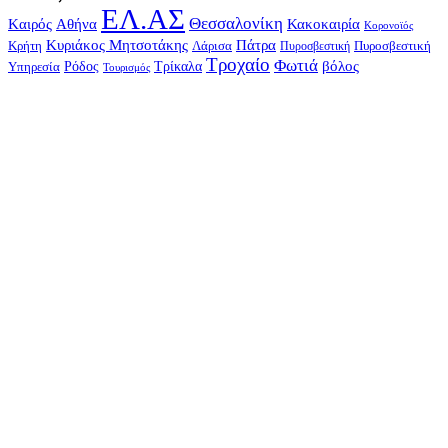
ΕΛ.ΑΣ
Θεσσαλονίκη
Kαιρός
Αθήνα
Κακοκαιρία
Κορονοϊός
Κυριάκος Μητσοτάκης
Πάτρα
Λάρισα
Πυροσβεστική
Κρήτη
Πυροσβεστική
Τροχαίο
Φωτιά
Τρίκαλα
βόλος
Υπηρεσία
Ρόδος
Τουρισμός