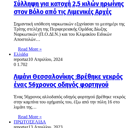
Σύλληψη για κατοχή 2,5 κιλών ηρωίνης
στον Βόλο από τις Λιμενικές Αρχές
Σημαντική υπόθεση ναρκωτικών εξιχνίασαν το μεσημέρι της
Τρίτης στελέχη της Περιφερειακής Ομάδας Δίωξης
Ναρκωτικών (Π.Ο.ΔΙ.Ν.) και του Κλιμακίου Ειδικών
Αποστολών…
Read More »
Ελλάδα
reportaz
10 Απριλίου, 2024
0
1.702
Λιμάνι Θεσσαλονίκης :Βρέθηκε νεκρός
ένας 56χρονος οδηγός φορτηγού
Ένας 56χρονος αλλοδαπός οδηγός φορτηγού βρέθηκε νεκρός
στην καμπίνα του οχήματός του, έξω από την πύλη 16 στο
λιμάνι της…
Read More »
ΠΡΩΤΟΣΕΛΙΔΑ
reportaz
13 Απριλίου, 2023