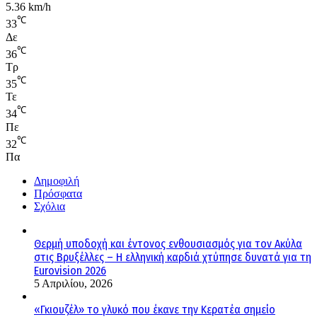
5.36 km/h
℃
33
Δε
℃
36
Τρ
℃
35
Τε
℃
34
Πε
℃
32
Πα
Δημοφιλή
Πρόσφατα
Σχόλια
Θερμή υποδοχή και έντονος ενθουσιασμός για τον Ακύλα
στις Βρυξέλλες – Η ελληνική καρδιά χτύπησε δυνατά για τη
Eurovision 2026
5 Απριλίου, 2026
«Γκιουζέλ» το γλυκό που έκανε την Κερατέα σημείο