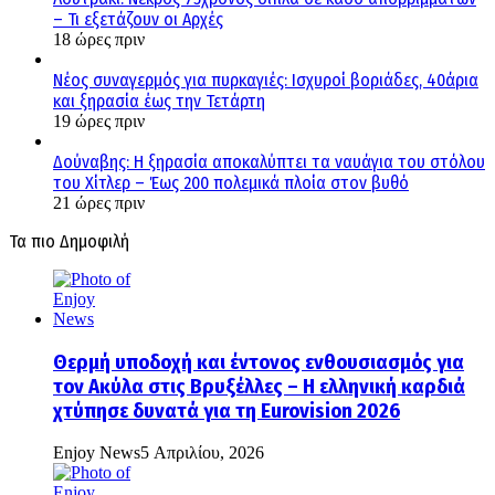
– Τι εξετάζουν οι Αρχές
18 ώρες πριν
Νέος συναγερμός για πυρκαγιές: Ισχυροί βοριάδες, 40άρια
και ξηρασία έως την Τετάρτη
19 ώρες πριν
Δούναβης: Η ξηρασία αποκαλύπτει τα ναυάγια του στόλου
του Χίτλερ – Έως 200 πολεμικά πλοία στον βυθό
21 ώρες πριν
Τα πιο Δημοφιλή
Θερμή υποδοχή και έντονος ενθουσιασμός για
τον Ακύλα στις Βρυξέλλες – Η ελληνική καρδιά
χτύπησε δυνατά για τη Eurovision 2026
Enjoy News
5 Απριλίου, 2026