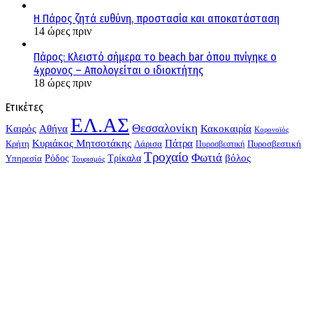
Η Πάρος ζητά ευθύνη, προστασία και αποκατάσταση
14 ώρες πριν
Πάρος: Κλειστό σήμερα το beach bar όπου πνίγηκε ο
4χρονος – Απολογείται ο ιδιοκτήτης
18 ώρες πριν
Ετικέτες
ΕΛ.ΑΣ
Θεσσαλονίκη
Kαιρός
Αθήνα
Κακοκαιρία
Κορονοϊός
Κυριάκος Μητσοτάκης
Πάτρα
Λάρισα
Πυροσβεστική
Κρήτη
Πυροσβεστική
Τροχαίο
Φωτιά
Τρίκαλα
βόλος
Υπηρεσία
Ρόδος
Τουρισμός