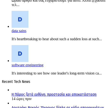
Ωραίο άρθρο και σας ευχαριστούμε για αυτό. Αλλά ξεχάσατε
τελ...
data sains
It's heartbreaking to hear about such a sudden loss at such...
software engineering
It's interesting to see how one leader's long-term vision ca...
Recent Tech News
Η Πάρος ζητά ευθύνη, προστασία και αποκατάσταση
14 ώρες πριν
Λουτράκι: Νεκρός 75χρονος δίπλα σε κάδο απορριμμάτων