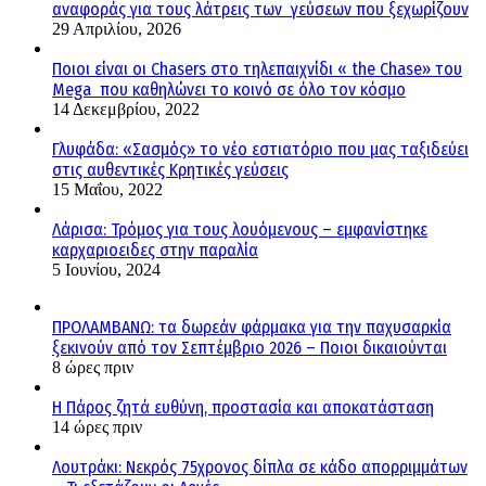
αναφοράς για τους λάτρεις των γεύσεων που ξεχωρίζουν
29 Απριλίου, 2026
Ποιοι είναι οι Chasers στο τηλεπαιχνίδι « the Chase» του
Mega που καθηλώνει το κοινό σε όλο τον κόσμο
14 Δεκεμβρίου, 2022
Γλυφάδα: «Σασμός» το νέο εστιατόριο που μας ταξιδεύει
στις αυθεντικές Κρητικές γεύσεις
15 Μαΐου, 2022
Λάρισα: Τρόμος για τους λουόμενους – εμφανίστηκε
καρχαριοειδες στην παραλία
5 Ιουνίου, 2024
ΠΡΟΛΑΜΒΑΝΩ: τα δωρεάν φάρμακα για την παχυσαρκία
ξεκινούν από τον Σεπτέμβριο 2026 – Ποιοι δικαιούνται
8 ώρες πριν
Η Πάρος ζητά ευθύνη, προστασία και αποκατάσταση
14 ώρες πριν
Λουτράκι: Νεκρός 75χρονος δίπλα σε κάδο απορριμμάτων