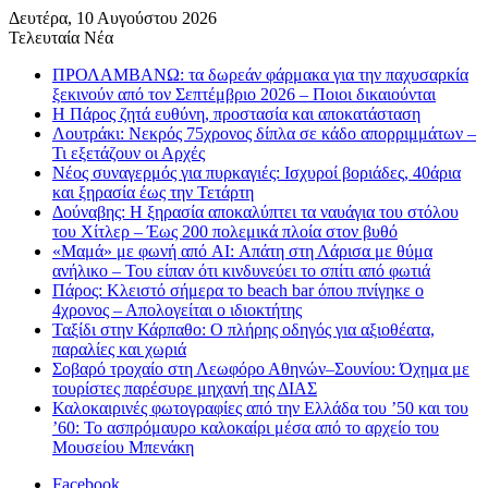
Δευτέρα, 10 Αυγούστου 2026
Τελευταία Νέα
ΠΡΟΛΑΜΒΑΝΩ: τα δωρεάν φάρμακα για την παχυσαρκία
ξεκινούν από τον Σεπτέμβριο 2026 – Ποιοι δικαιούνται
Η Πάρος ζητά ευθύνη, προστασία και αποκατάσταση
Λουτράκι: Νεκρός 75χρονος δίπλα σε κάδο απορριμμάτων –
Τι εξετάζουν οι Αρχές
Νέος συναγερμός για πυρκαγιές: Ισχυροί βοριάδες, 40άρια
και ξηρασία έως την Τετάρτη
Δούναβης: Η ξηρασία αποκαλύπτει τα ναυάγια του στόλου
του Χίτλερ – Έως 200 πολεμικά πλοία στον βυθό
«Μαμά» με φωνή από AI: Απάτη στη Λάρισα με θύμα
ανήλικο – Του είπαν ότι κινδυνεύει το σπίτι από φωτιά
Πάρος: Κλειστό σήμερα το beach bar όπου πνίγηκε ο
4χρονος – Απολογείται ο ιδιοκτήτης
Ταξίδι στην Κάρπαθο: Ο πλήρης οδηγός για αξιοθέατα,
παραλίες και χωριά
Σοβαρό τροχαίο στη Λεωφόρο Αθηνών–Σουνίου: Όχημα με
τουρίστες παρέσυρε μηχανή της ΔΙΑΣ
Καλοκαιρινές φωτογραφίες από την Ελλάδα του ’50 και του
’60: Το ασπρόμαυρο καλοκαίρι μέσα από το αρχείο του
Μουσείου Μπενάκη
Facebook