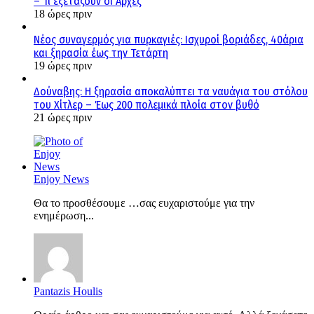
– Τι εξετάζουν οι Αρχές
18 ώρες πριν
Νέος συναγερμός για πυρκαγιές: Ισχυροί βοριάδες, 40άρια
και ξηρασία έως την Τετάρτη
19 ώρες πριν
Δούναβης: Η ξηρασία αποκαλύπτει τα ναυάγια του στόλου
του Χίτλερ – Έως 200 πολεμικά πλοία στον βυθό
21 ώρες πριν
Enjoy News
Θα το προσθέσουμε …σας ευχαριστούμε για την
ενημέρωση...
Pantazis Houlis