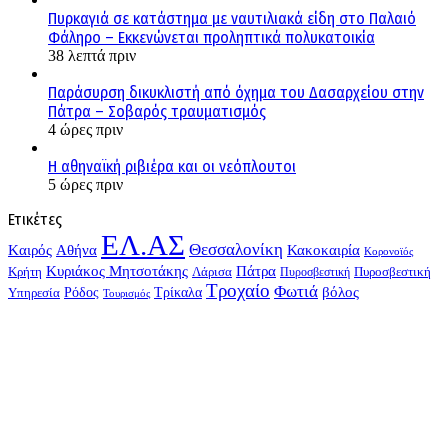
Πυρκαγιά σε κατάστημα με ναυτιλιακά είδη στο Παλαιό
Φάληρο – Εκκενώνεται προληπτικά πολυκατοικία
38 λεπτά πριν
Παράσυρση δικυκλιστή από όχημα του Δασαρχείου στην
Πάτρα – Σοβαρός τραυματισμός
4 ώρες πριν
Η αθηναϊκή ριβιέρα και οι νεόπλουτοι
5 ώρες πριν
Ετικέτες
ΕΛ.ΑΣ
Θεσσαλονίκη
Kαιρός
Αθήνα
Κακοκαιρία
Κορονοϊός
Κυριάκος Μητσοτάκης
Πάτρα
Λάρισα
Πυροσβεστική
Κρήτη
Πυροσβεστική
Τροχαίο
Φωτιά
Τρίκαλα
βόλος
Υπηρεσία
Ρόδος
Τουρισμός