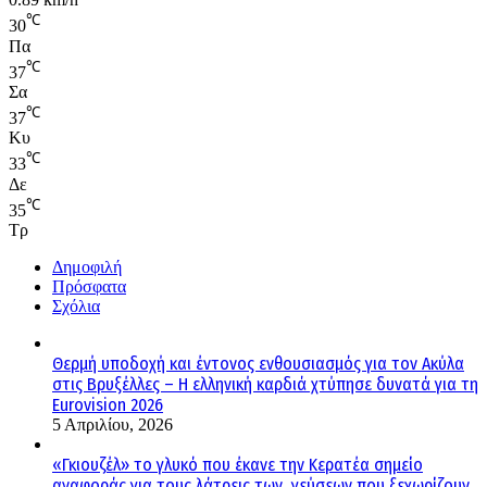
℃
30
Πα
℃
37
Σα
℃
37
Κυ
℃
33
Δε
℃
35
Τρ
Δημοφιλή
Πρόσφατα
Σχόλια
Θερμή υποδοχή και έντονος ενθουσιασμός για τον Ακύλα
στις Βρυξέλλες – Η ελληνική καρδιά χτύπησε δυνατά για τη
Eurovision 2026
5 Απριλίου, 2026
«Γκιουζέλ» το γλυκό που έκανε την Κερατέα σημείο
αναφοράς για τους λάτρεις των γεύσεων που ξεχωρίζουν