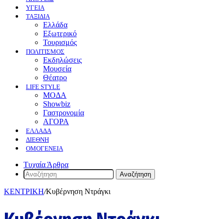
ΥΓΕΙΑ
ΤΑΞΙΔΙΑ
Ελλάδα
Εξωτερικό
Τουρισμός
ΠΟΛΙΤΙΣΜΟΣ
Eκδηλώσεις
Mουσεία
Θέατρο
LIFE STYLE
ΜΟΔΑ
Showbiz
Γαστρονομία
ΑΓΟΡΑ
ΕΛΛΆΔΑ
ΔΙΕΘΝΉ
ΟΜΟΓΈΝΕΙΑ
Τυχαία Άρθρα
Αναζήτηση
ΚΕΝΤΡΙΚΗ
/
Κυβέρνηση Ντράγκι