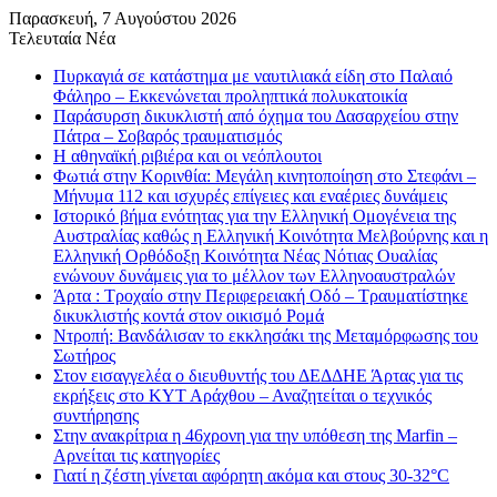
Παρασκευή, 7 Αυγούστου 2026
Τελευταία Νέα
Πυρκαγιά σε κατάστημα με ναυτιλιακά είδη στο Παλαιό
Φάληρο – Εκκενώνεται προληπτικά πολυκατοικία
Παράσυρση δικυκλιστή από όχημα του Δασαρχείου στην
Πάτρα – Σοβαρός τραυματισμός
Η αθηναϊκή ριβιέρα και οι νεόπλουτοι
Φωτιά στην Κορινθία: Μεγάλη κινητοποίηση στο Στεφάνι –
Μήνυμα 112 και ισχυρές επίγειες και εναέριες δυνάμεις
Ιστορικό βήμα ενότητας για την Ελληνική Ομογένεια της
Αυστραλίας καθώς η Ελληνική Κοινότητα Μελβούρνης και η
Ελληνική Ορθόδοξη Κοινότητα Νέας Νότιας Ουαλίας
ενώνουν δυνάμεις για το μέλλον των Ελληνοαυστραλών
Άρτα : Τροχαίο στην Περιφερειακή Οδό – Τραυματίστηκε
δικυκλιστής κοντά στον οικισμό Ρομά
Ντροπή: Βανδάλισαν το εκκλησάκι της Μεταμόρφωσης του
Σωτήρος
Στον εισαγγελέα ο διευθυντής του ΔΕΔΔΗΕ Άρτας για τις
εκρήξεις στο ΚΥΤ Αράχθου – Αναζητείται ο τεχνικός
συντήρησης
Στην ανακρίτρια η 46χρονη για την υπόθεση της Marfin –
Αρνείται τις κατηγορίες
Γιατί η ζέστη γίνεται αφόρητη ακόμα και στους 30-32°C