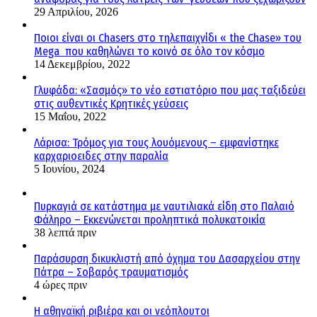
29 Απριλίου, 2026
Ποιοι είναι οι Chasers στο τηλεπαιχνίδι « the Chase» του
Mega που καθηλώνει το κοινό σε όλο τον κόσμο
14 Δεκεμβρίου, 2022
Γλυφάδα: «Σασμός» το νέο εστιατόριο που μας ταξιδεύει
στις αυθεντικές Κρητικές γεύσεις
15 Μαΐου, 2022
Λάρισα: Τρόμος για τους λουόμενους – εμφανίστηκε
καρχαριοειδες στην παραλία
5 Ιουνίου, 2024
Πυρκαγιά σε κατάστημα με ναυτιλιακά είδη στο Παλαιό
Φάληρο – Εκκενώνεται προληπτικά πολυκατοικία
38 λεπτά πριν
Παράσυρση δικυκλιστή από όχημα του Δασαρχείου στην
Πάτρα – Σοβαρός τραυματισμός
4 ώρες πριν
Η αθηναϊκή ριβιέρα και οι νεόπλουτοι