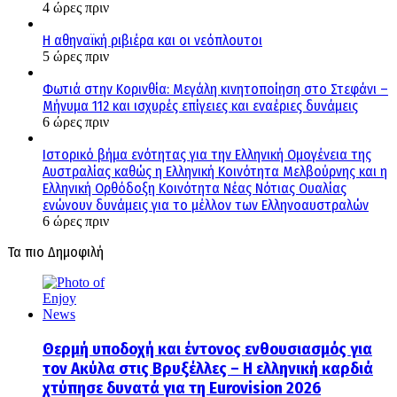
4 ώρες πριν
Η αθηναϊκή ριβιέρα και οι νεόπλουτοι
5 ώρες πριν
Φωτιά στην Κορινθία: Μεγάλη κινητοποίηση στο Στεφάνι –
Μήνυμα 112 και ισχυρές επίγειες και εναέριες δυνάμεις
6 ώρες πριν
Ιστορικό βήμα ενότητας για την Ελληνική Ομογένεια της
Αυστραλίας καθώς η Ελληνική Κοινότητα Μελβούρνης και η
Ελληνική Ορθόδοξη Κοινότητα Νέας Νότιας Ουαλίας
ενώνουν δυνάμεις για το μέλλον των Ελληνοαυστραλών
6 ώρες πριν
Τα πιο Δημοφιλή
Θερμή υποδοχή και έντονος ενθουσιασμός για
τον Ακύλα στις Βρυξέλλες – Η ελληνική καρδιά
χτύπησε δυνατά για τη Eurovision 2026