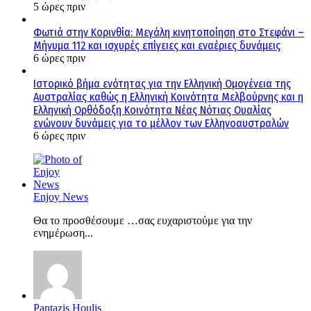
5 ώρες πριν
Φωτιά στην Κορινθία: Μεγάλη κινητοποίηση στο Στεφάνι –
Μήνυμα 112 και ισχυρές επίγειες και εναέριες δυνάμεις
6 ώρες πριν
Ιστορικό βήμα ενότητας για την Ελληνική Ομογένεια της
Αυστραλίας καθώς η Ελληνική Κοινότητα Μελβούρνης και η
Ελληνική Ορθόδοξη Κοινότητα Νέας Νότιας Ουαλίας
ενώνουν δυνάμεις για το μέλλον των Ελληνοαυστραλών
6 ώρες πριν
Enjoy News
Θα το προσθέσουμε …σας ευχαριστούμε για την
ενημέρωση...
Pantazis Houlis