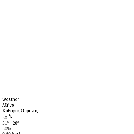
Weather
Αθήνα
Καθαρός Ουρανός
℃
30
31º - 28º
50%
0.89 km/h