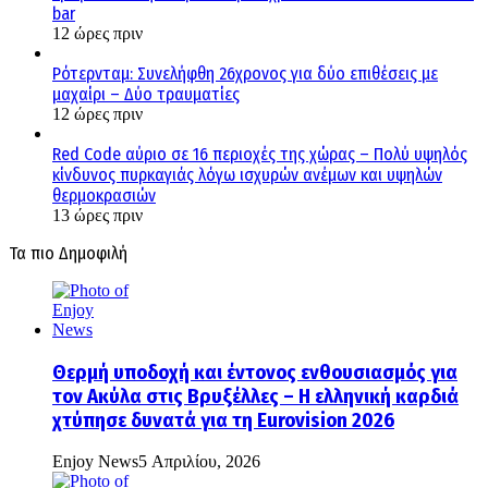
bar
12 ώρες πριν
Ρότερνταμ: Συνελήφθη 26χρονος για δύο επιθέσεις με
μαχαίρι – Δύο τραυματίες
12 ώρες πριν
Red Code αύριο σε 16 περιοχές της χώρας – Πολύ υψηλός
κίνδυνος πυρκαγιάς λόγω ισχυρών ανέμων και υψηλών
θερμοκρασιών
13 ώρες πριν
Τα πιο Δημοφιλή
Θερμή υποδοχή και έντονος ενθουσιασμός για
τον Ακύλα στις Βρυξέλλες – Η ελληνική καρδιά
χτύπησε δυνατά για τη Eurovision 2026
Enjoy News
5 Απριλίου, 2026