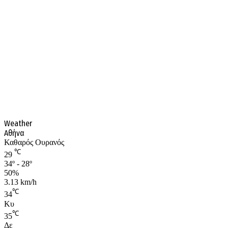
Weather
Αθήνα
Καθαρός Ουρανός
℃
29
34º - 28º
50%
3.13 km/h
℃
34
Κυ
℃
35
Δε