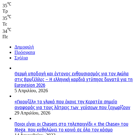
℃
35
Τρ
℃
35
Τε
℃
34
Πε
Δημοφιλή
Πρόσφατα
Σχόλια
Θερμή υποδοχή και έντονος ενθουσιασμός για τον Ακύλα
στις Βρυξέλλες – Η ελληνική καρδιά χτύπησε δυνατά για τη
Eurovision 2026
5 Απριλίου, 2026
«Γκιουζέλ» το γλυκό που έκανε την Κερατέα σημείο
αναφοράς για τους λάτρεις των γεύσεων που ξεχωρίζουν
29 Απριλίου, 2026
Ποιοι είναι οι Chasers στο τηλεπαιχνίδι « the Chase» του
Mega που καθηλώνει το κοινό σε όλο τον κόσμο