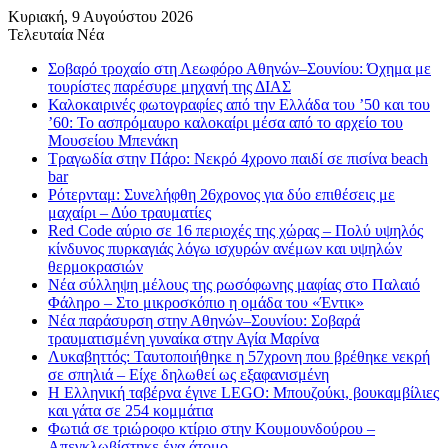
Κυριακή, 9 Αυγούστου 2026
Τελευταία Νέα
Σοβαρό τροχαίο στη Λεωφόρο Αθηνών–Σουνίου: Όχημα με
τουρίστες παρέσυρε μηχανή της ΔΙΑΣ
Καλοκαιρινές φωτογραφίες από την Ελλάδα του ’50 και του
’60: Το ασπρόμαυρο καλοκαίρι μέσα από το αρχείο του
Μουσείου Μπενάκη
Τραγωδία στην Πάρο: Νεκρό 4χρονο παιδί σε πισίνα beach
bar
Ρότερνταμ: Συνελήφθη 26χρονος για δύο επιθέσεις με
μαχαίρι – Δύο τραυματίες
Red Code αύριο σε 16 περιοχές της χώρας – Πολύ υψηλός
κίνδυνος πυρκαγιάς λόγω ισχυρών ανέμων και υψηλών
θερμοκρασιών
Νέα σύλληψη μέλους της ρωσόφωνης μαφίας στο Παλαιό
Φάληρο – Στο μικροσκόπιο η ομάδα του «Έντικ»
Νέα παράσυρση στην Αθηνών–Σουνίου: Σοβαρά
τραυματισμένη γυναίκα στην Αγία Μαρίνα
Λυκαβηττός: Ταυτοποιήθηκε η 57χρονη που βρέθηκε νεκρή
σε σπηλιά – Είχε δηλωθεί ως εξαφανισμένη
H Ελληνική ταβέρνα έγινε LEGO: Μπουζούκι, βουκαμβίλιες
και γάτα σε 254 κομμάτια
Φωτιά σε τριώροφο κτίριο στην Κουμουνδούρου –
Απεγκλωβίστηκε ένα άτομο