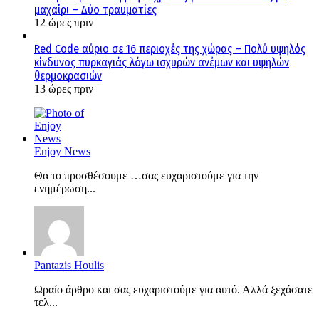
μαχαίρι – Δύο τραυματίες
12 ώρες πριν
Red Code αύριο σε 16 περιοχές της χώρας – Πολύ υψηλός
κίνδυνος πυρκαγιάς λόγω ισχυρών ανέμων και υψηλών
θερμοκρασιών
13 ώρες πριν
Enjoy News
Θα το προσθέσουμε …σας ευχαριστούμε για την
ενημέρωση...
Pantazis Houlis
Ωραίο άρθρο και σας ευχαριστούμε για αυτό. Αλλά ξεχάσατε
τελ...