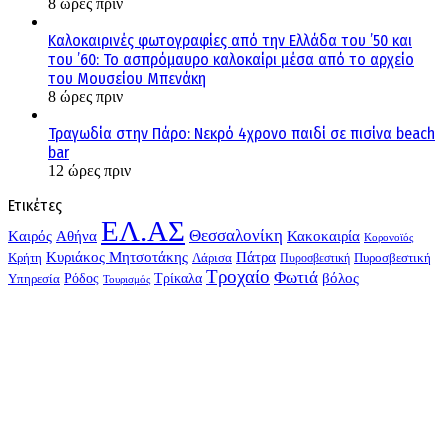
8 ώρες πριν
Καλοκαιρινές φωτογραφίες από την Ελλάδα του ’50 και
του ’60: Το ασπρόμαυρο καλοκαίρι μέσα από το αρχείο
του Μουσείου Μπενάκη
8 ώρες πριν
Τραγωδία στην Πάρο: Νεκρό 4χρονο παιδί σε πισίνα beach
bar
12 ώρες πριν
Ετικέτες
ΕΛ.ΑΣ
Θεσσαλονίκη
Kαιρός
Αθήνα
Κακοκαιρία
Κορονοϊός
Κυριάκος Μητσοτάκης
Πάτρα
Λάρισα
Πυροσβεστική
Κρήτη
Πυροσβεστική
Τροχαίο
Φωτιά
Τρίκαλα
βόλος
Υπηρεσία
Ρόδος
Τουρισμός