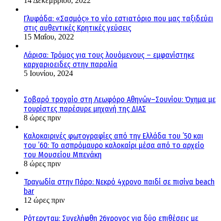
14 Δεκεμβρίου, 2022
Γλυφάδα: «Σασμός» το νέο εστιατόριο που μας ταξιδεύει
στις αυθεντικές Κρητικές γεύσεις
15 Μαΐου, 2022
Λάρισα: Τρόμος για τους λουόμενους – εμφανίστηκε
καρχαριοειδες στην παραλία
5 Ιουνίου, 2024
Σοβαρό τροχαίο στη Λεωφόρο Αθηνών–Σουνίου: Όχημα με
τουρίστες παρέσυρε μηχανή της ΔΙΑΣ
8 ώρες πριν
Καλοκαιρινές φωτογραφίες από την Ελλάδα του ’50 και
του ’60: Το ασπρόμαυρο καλοκαίρι μέσα από το αρχείο
του Μουσείου Μπενάκη
8 ώρες πριν
Τραγωδία στην Πάρο: Νεκρό 4χρονο παιδί σε πισίνα beach
bar
12 ώρες πριν
Ρότερνταμ: Συνελήφθη 26χρονος για δύο επιθέσεις με