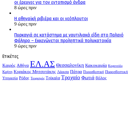
οι έρευνες για τον εντοπισμό άνδρα
8 ώρες πριν
Η αθηναϊκή ριβιέρα και οι νεόπλουτοι
9 ώρες πριν
Πυρκαγιά σε κατάστημα με ναυτιλιακά είδη στο Παλαιό
Φάληρο – Εκκενώνεται προληπτικά πολυκατοικία
9 ώρες πριν
Ετικέτες
ΕΛ.ΑΣ
Θεσσαλονίκη
Kαιρός
Αθήνα
Κακοκαιρία
Κορονοϊός
Κυριάκος Μητσοτάκης
Πάτρα
Λάρισα
Πυροσβεστική
Κρήτη
Πυροσβεστική
Τροχαίο
Φωτιά
Τρίκαλα
βόλος
Υπηρεσία
Ρόδος
Τουρισμός