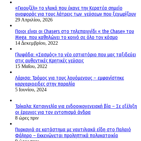
«Γκιουζέλ» το γλυκό που έκανε την Κερατέα σημείο
αναφοράς για τους λάτρεις των γεύσεων που ξεχωρίζουν
29 Απριλίου, 2026
Ποιοι είναι οι Chasers στο τηλεπαιχνίδι « the Chase» του
Mega που καθηλώνει το κοινό σε όλο τον κόσμο
14 Δεκεμβρίου, 2022
Γλυφάδα: «Σασμός» το νέο εστιατόριο που μας ταξιδεύει
στις αυθεντικές Κρητικές γεύσεις
15 Μαΐου, 2022
Λάρισα: Τρόμος για τους λουόμενους – εμφανίστηκε
καρχαριοειδες στην παραλία
5 Ιουνίου, 2024
Τρίκαλα: Καταγγελία για ενδοοικογενειακή βία – Σε εξέλιξη
οι έρευνες για τον εντοπισμό άνδρα
8 ώρες πριν
Πυρκαγιά σε κατάστημα με ναυτιλιακά είδη στο Παλαιό
Φάληρο – Εκκενώνεται προληπτικά πολυκατοικία