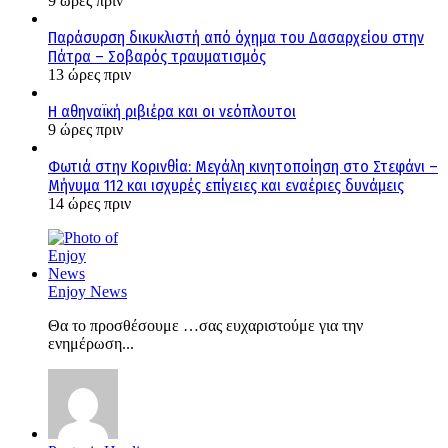
9 ώρες πριν
Παράσυρση δικυκλιστή από όχημα του Δασαρχείου στην
Πάτρα – Σοβαρός τραυματισμός
13 ώρες πριν
Η αθηναϊκή ριβιέρα και οι νεόπλουτοι
9 ώρες πριν
Φωτιά στην Κορινθία: Μεγάλη κινητοποίηση στο Στεφάνι –
Μήνυμα 112 και ισχυρές επίγειες και εναέριες δυνάμεις
14 ώρες πριν
Enjoy News
Θα το προσθέσουμε …σας ευχαριστούμε για την
ενημέρωση...