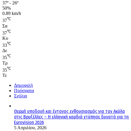
37º - 26º
50%
0.89 km/h
℃
37
Σα
℃
37
Κυ
℃
33
Δε
℃
35
Τρ
℃
35
Τε
Δημοφιλή
Πρόσφατα
Σχόλια
Θερμή υποδοχή και έντονος ενθουσιασμός για τον Ακύλα
στις Βρυξέλλες – Η ελληνική καρδιά χτύπησε δυνατά για τη
Eurovision 2026
5 Απριλίου, 2026