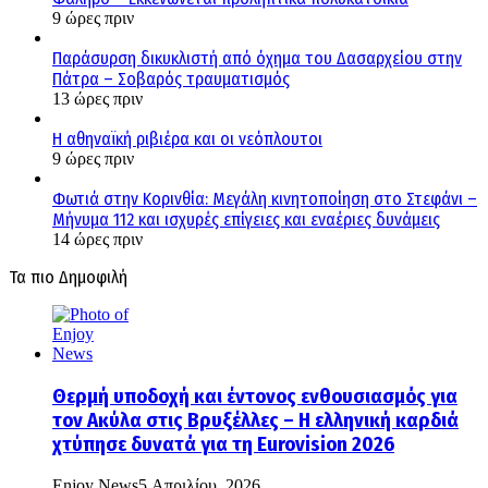
9 ώρες πριν
Παράσυρση δικυκλιστή από όχημα του Δασαρχείου στην
Πάτρα – Σοβαρός τραυματισμός
13 ώρες πριν
Η αθηναϊκή ριβιέρα και οι νεόπλουτοι
9 ώρες πριν
Φωτιά στην Κορινθία: Μεγάλη κινητοποίηση στο Στεφάνι –
Μήνυμα 112 και ισχυρές επίγειες και εναέριες δυνάμεις
14 ώρες πριν
Τα πιο Δημοφιλή
Θερμή υποδοχή και έντονος ενθουσιασμός για
τον Ακύλα στις Βρυξέλλες – Η ελληνική καρδιά
χτύπησε δυνατά για τη Eurovision 2026
Enjoy News
5 Απριλίου, 2026