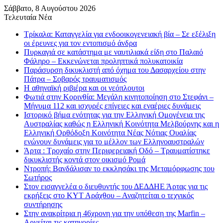
Σάββατο, 8 Αυγούστου 2026
Τελευταία Νέα
Τρίκαλα: Καταγγελία για ενδοοικογενειακή βία – Σε εξέλιξη
οι έρευνες για τον εντοπισμό άνδρα
Πυρκαγιά σε κατάστημα με ναυτιλιακά είδη στο Παλαιό
Φάληρο – Εκκενώνεται προληπτικά πολυκατοικία
Παράσυρση δικυκλιστή από όχημα του Δασαρχείου στην
Πάτρα – Σοβαρός τραυματισμός
Η αθηναϊκή ριβιέρα και οι νεόπλουτοι
Φωτιά στην Κορινθία: Μεγάλη κινητοποίηση στο Στεφάνι –
Μήνυμα 112 και ισχυρές επίγειες και εναέριες δυνάμεις
Ιστορικό βήμα ενότητας για την Ελληνική Ομογένεια της
Αυστραλίας καθώς η Ελληνική Κοινότητα Μελβούρνης και η
Ελληνική Ορθόδοξη Κοινότητα Νέας Νότιας Ουαλίας
ενώνουν δυνάμεις για το μέλλον των Ελληνοαυστραλών
Άρτα : Τροχαίο στην Περιφερειακή Οδό – Τραυματίστηκε
δικυκλιστής κοντά στον οικισμό Ρομά
Ντροπή: Βανδάλισαν το εκκλησάκι της Μεταμόρφωσης του
Σωτήρος
Στον εισαγγελέα ο διευθυντής του ΔΕΔΔΗΕ Άρτας για τις
εκρήξεις στο ΚΥΤ Αράχθου – Αναζητείται ο τεχνικός
συντήρησης
Στην ανακρίτρια η 46χρονη για την υπόθεση της Marfin –
Αρνείται τις κατηγορίες