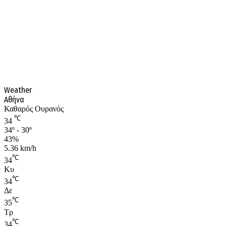
Weather
Αθήνα
Καθαρός Ουρανός
℃
34
34º - 30º
43%
5.36 km/h
℃
34
Κυ
℃
34
Δε
℃
35
Τρ
℃
34