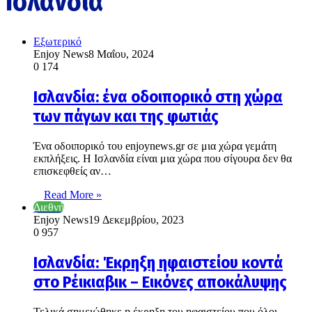
Ισλανδία
Εξωτερικό
Enjoy News
8 Μαΐου, 2024
0
174
Ισλανδία: ένα οδοιπορικό στη χώρα
των πάγων και της φωτιάς
Ένα οδοιπορικό του enjoynews.gr σε μια χώρα γεμάτη
εκπλήξεις. Η Iσλανδία είναι μια χώρα που σίγουρα δεν θα
επισκεφθείς αν…
Read More »
Διεθνή
Enjoy News
19 Δεκεμβρίου, 2023
0
957
Ισλανδία: Έκρηξη ηφαιστείου κοντά
στο Ρέικιαβικ – Εικόνες αποκάλυψης
Τελικά σημειώθηκε η έκρηξη του ηφαιστείου που όλοι