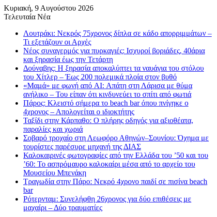
Κυριακή, 9 Αυγούστου 2026
Τελευταία Νέα
Λουτράκι: Νεκρός 75χρονος δίπλα σε κάδο απορριμμάτων –
Τι εξετάζουν οι Αρχές
Νέος συναγερμός για πυρκαγιές: Ισχυροί βοριάδες, 40άρια
και ξηρασία έως την Τετάρτη
Δούναβης: Η ξηρασία αποκαλύπτει τα ναυάγια του στόλου
του Χίτλερ – Έως 200 πολεμικά πλοία στον βυθό
«Μαμά» με φωνή από AI: Απάτη στη Λάρισα με θύμα
ανήλικο – Του είπαν ότι κινδυνεύει το σπίτι από φωτιά
Πάρος: Κλειστό σήμερα το beach bar όπου πνίγηκε ο
4χρονος – Απολογείται ο ιδιοκτήτης
Ταξίδι στην Κάρπαθο: Ο πλήρης οδηγός για αξιοθέατα,
παραλίες και χωριά
Σοβαρό τροχαίο στη Λεωφόρο Αθηνών–Σουνίου: Όχημα με
τουρίστες παρέσυρε μηχανή της ΔΙΑΣ
Καλοκαιρινές φωτογραφίες από την Ελλάδα του ’50 και του
’60: Το ασπρόμαυρο καλοκαίρι μέσα από το αρχείο του
Μουσείου Μπενάκη
Τραγωδία στην Πάρο: Νεκρό 4χρονο παιδί σε πισίνα beach
bar
Ρότερνταμ: Συνελήφθη 26χρονος για δύο επιθέσεις με
μαχαίρι – Δύο τραυματίες