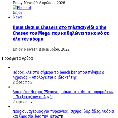
Enjoy News
29 Απριλίου, 2026
Ποιοι είναι οι Chasers στο τηλεπαιχνίδι « the
Chase» του Mega που καθηλώνει το κοινό σε
όλο τον κόσμο
Enjoy News
14 Δεκεμβρίου, 2022
Πρόσφατα Άρθρα
Πάρος: Κλειστό σήμερα το beach bar όπου πνίγηκε ο
4χρονος – Απολογείται ο ιδιοκτήτης
2 ώρες πριν
Λουτράκι: Νεκρός 75χρονος δίπλα σε κάδο απορριμμάτων
– Τι εξετάζουν οι Αρχές
2 ώρες πριν
Νέος συναγερμός για πυρκαγιές: Ισχυροί βοριάδες, 40άρια
και ξηρασία έως την Τετάρτη