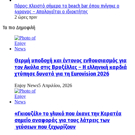
Πάρος: Κλειστό σήμερα το beach bar όπου πνίγηκε ο
4χρονος – Απολογείται ο ιδιοκτήτης
2 ώρες πριν
Τα πιο Δημοφιλή
Θερμή υποδοχή και έντονος ενθουσιασμός για
τον Ακύλα στις Βρυξέλλες – Η ελληνική καρδιά
χτύπησε δυνατά για τη Eurovision 2026
Enjoy News
5 Απριλίου, 2026
«Γκιουζέλ» το γλυκό που έκανε την Κερατέα
σημείο αναφοράς για τους λάτρεις των
γεύσεων που ξεχωρίζουν