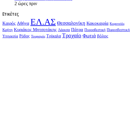
2 ώρες πριν
Ετικέτες
ΕΛ.ΑΣ
Θεσσαλονίκη
Kαιρός
Αθήνα
Κακοκαιρία
Κορονοϊός
Κυριάκος Μητσοτάκης
Πάτρα
Λάρισα
Πυροσβεστική
Κρήτη
Πυροσβεστική
Τροχαίο
Φωτιά
Τρίκαλα
βόλος
Υπηρεσία
Ρόδος
Τουρισμός