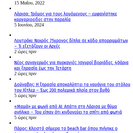
15 Μαΐου, 2022
Λάρισα: Τρόμος για τους λουόμενους – εμφανίστηκε
καρχαριοειδες στην παραλία
5 Ιουνίου, 2024
Λουτράκι: Νεκρός 75χρονος δίπλα σε κάδο απορριμμάτων
– Τι εξετάζουν οι Αρχές
2 ώρες πριν
Νέος συναγερμός για πυρκαγιές: Ισχυροί βοριάδες, 40άρια
και ξηρασία έως την Τετάρτη
2 ώρες πριν
Δούναβης: Η ξηρασία αποκαλύπτει τα ναυάγια του στόλου
του Χίτλερ – Έως 200 πολεμικά πλοία στον βυθό
5 ώρες πριν
«Μαμά» με φωνή από AI: Απάτη στη Λάρισα με θύμα
ανήλικο – Του είπαν ότι κινδυνεύει το σπίτι από φωτιά
5 ώρες πριν
Πάρος: Κλειστό σήμερα το beach bar όπου πνίγηκε ο