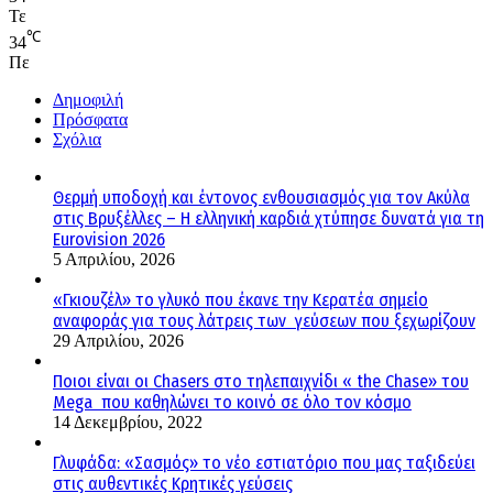
Τε
℃
34
Πε
Δημοφιλή
Πρόσφατα
Σχόλια
Θερμή υποδοχή και έντονος ενθουσιασμός για τον Ακύλα
στις Βρυξέλλες – Η ελληνική καρδιά χτύπησε δυνατά για τη
Eurovision 2026
5 Απριλίου, 2026
«Γκιουζέλ» το γλυκό που έκανε την Κερατέα σημείο
αναφοράς για τους λάτρεις των γεύσεων που ξεχωρίζουν
29 Απριλίου, 2026
Ποιοι είναι οι Chasers στο τηλεπαιχνίδι « the Chase» του
Mega που καθηλώνει το κοινό σε όλο τον κόσμο
14 Δεκεμβρίου, 2022
Γλυφάδα: «Σασμός» το νέο εστιατόριο που μας ταξιδεύει
στις αυθεντικές Κρητικές γεύσεις