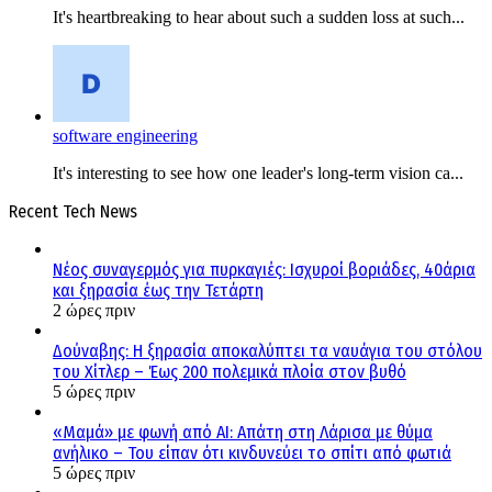
It's heartbreaking to hear about such a sudden loss at such...
software engineering
It's interesting to see how one leader's long-term vision ca...
Recent Tech News
Νέος συναγερμός για πυρκαγιές: Ισχυροί βοριάδες, 40άρια
και ξηρασία έως την Τετάρτη
2 ώρες πριν
Δούναβης: Η ξηρασία αποκαλύπτει τα ναυάγια του στόλου
του Χίτλερ – Έως 200 πολεμικά πλοία στον βυθό
5 ώρες πριν
«Μαμά» με φωνή από AI: Απάτη στη Λάρισα με θύμα
ανήλικο – Του είπαν ότι κινδυνεύει το σπίτι από φωτιά
5 ώρες πριν