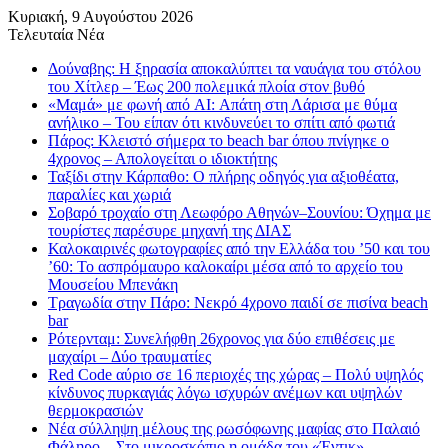
Κυριακή, 9 Αυγούστου 2026
Τελευταία Νέα
Δούναβης: Η ξηρασία αποκαλύπτει τα ναυάγια του στόλου
του Χίτλερ – Έως 200 πολεμικά πλοία στον βυθό
«Μαμά» με φωνή από AI: Απάτη στη Λάρισα με θύμα
ανήλικο – Του είπαν ότι κινδυνεύει το σπίτι από φωτιά
Πάρος: Κλειστό σήμερα το beach bar όπου πνίγηκε ο
4χρονος – Απολογείται ο ιδιοκτήτης
Ταξίδι στην Κάρπαθο: Ο πλήρης οδηγός για αξιοθέατα,
παραλίες και χωριά
Σοβαρό τροχαίο στη Λεωφόρο Αθηνών–Σουνίου: Όχημα με
τουρίστες παρέσυρε μηχανή της ΔΙΑΣ
Καλοκαιρινές φωτογραφίες από την Ελλάδα του ’50 και του
’60: Το ασπρόμαυρο καλοκαίρι μέσα από το αρχείο του
Μουσείου Μπενάκη
Τραγωδία στην Πάρο: Νεκρό 4χρονο παιδί σε πισίνα beach
bar
Ρότερνταμ: Συνελήφθη 26χρονος για δύο επιθέσεις με
μαχαίρι – Δύο τραυματίες
Red Code αύριο σε 16 περιοχές της χώρας – Πολύ υψηλός
κίνδυνος πυρκαγιάς λόγω ισχυρών ανέμων και υψηλών
θερμοκρασιών
Νέα σύλληψη μέλους της ρωσόφωνης μαφίας στο Παλαιό
Φάληρο – Στο μικροσκόπιο η ομάδα του «Έντικ»