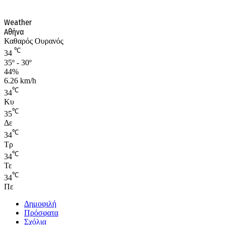
Weather
Αθήνα
Καθαρός Ουρανός
℃
34
35º - 30º
44%
6.26 km/h
℃
34
Κυ
℃
35
Δε
℃
34
Τρ
℃
34
Τε
℃
34
Πε
Δημοφιλή
Πρόσφατα
Σχόλια