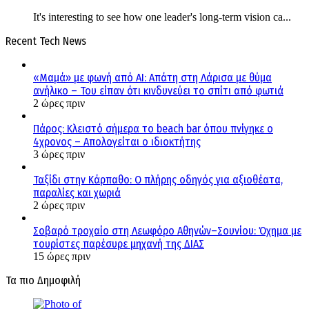
It's interesting to see how one leader's long-term vision ca...
Recent Tech News
«Μαμά» με φωνή από AI: Απάτη στη Λάρισα με θύμα
ανήλικο – Του είπαν ότι κινδυνεύει το σπίτι από φωτιά
2 ώρες πριν
Πάρος: Κλειστό σήμερα το beach bar όπου πνίγηκε ο
4χρονος – Απολογείται ο ιδιοκτήτης
3 ώρες πριν
Ταξίδι στην Κάρπαθο: Ο πλήρης οδηγός για αξιοθέατα,
παραλίες και χωριά
2 ώρες πριν
Σοβαρό τροχαίο στη Λεωφόρο Αθηνών–Σουνίου: Όχημα με
τουρίστες παρέσυρε μηχανή της ΔΙΑΣ
15 ώρες πριν
Τα πιο Δημοφιλή