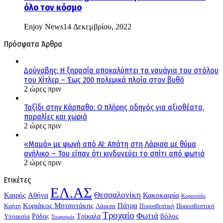
όλο τον κόσμο
Enjoy News
14 Δεκεμβρίου, 2022
Πρόσφατα Άρθρα
Δούναβης: Η ξηρασία αποκαλύπτει τα ναυάγια του στόλου
του Χίτλερ – Έως 200 πολεμικά πλοία στον βυθό
2 ώρες πριν
Ταξίδι στην Κάρπαθο: Ο πλήρης οδηγός για αξιοθέατα,
παραλίες και χωριά
2 ώρες πριν
«Μαμά» με φωνή από AI: Απάτη στη Λάρισα με θύμα
ανήλικο – Του είπαν ότι κινδυνεύει το σπίτι από φωτιά
2 ώρες πριν
Ετικέτες
ΕΛ.ΑΣ
Θεσσαλονίκη
Kαιρός
Αθήνα
Κακοκαιρία
Κορονοϊός
Κυριάκος Μητσοτάκης
Πάτρα
Λάρισα
Πυροσβεστική
Κρήτη
Πυροσβεστική
Τροχαίο
Φωτιά
Τρίκαλα
βόλος
Υπηρεσία
Ρόδος
Τουρισμός