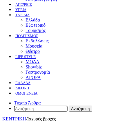
ΑΠΟΨΕΙΣ
ΥΓΕΙΑ
ΤΑΞΙΔΙΑ
Ελλάδα
Εξωτερικό
Τουρισμός
ΠΟΛΙΤΙΣΜΟΣ
Eκδηλώσεις
Mουσεία
Θέατρο
LIFE STYLE
ΜΟΔΑ
Showbiz
Γαστρονομία
ΑΓΟΡΑ
ΕΛΛΆΔΑ
ΔΙΕΘΝΉ
ΟΜΟΓΈΝΕΙΑ
Τυχαία Άρθρα
Αναζήτηση
ΚΕΝΤΡΙΚΗ
/
Ισχυρές βροχές