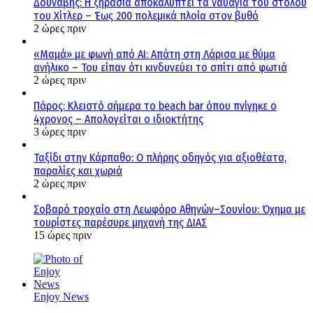
Δούναβης: Η ξηρασία αποκαλύπτει τα ναυάγια του στόλου
του Χίτλερ – Έως 200 πολεμικά πλοία στον βυθό
2 ώρες πριν
«Μαμά» με φωνή από AI: Απάτη στη Λάρισα με θύμα
ανήλικο – Του είπαν ότι κινδυνεύει το σπίτι από φωτιά
2 ώρες πριν
Πάρος: Κλειστό σήμερα το beach bar όπου πνίγηκε ο
4χρονος – Απολογείται ο ιδιοκτήτης
3 ώρες πριν
Ταξίδι στην Κάρπαθο: Ο πλήρης οδηγός για αξιοθέατα,
παραλίες και χωριά
2 ώρες πριν
Σοβαρό τροχαίο στη Λεωφόρο Αθηνών–Σουνίου: Όχημα με
τουρίστες παρέσυρε μηχανή της ΔΙΑΣ
15 ώρες πριν
Enjoy News