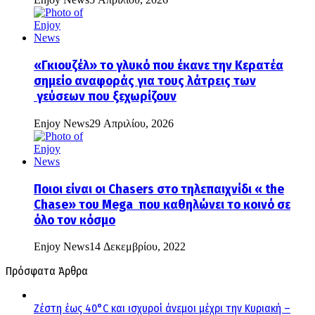
«Γκιουζέλ» το γλυκό που έκανε την Κερατέα
σημείο αναφοράς για τους λάτρεις των
γεύσεων που ξεχωρίζουν
Enjoy News
29 Απριλίου, 2026
Ποιοι είναι οι Chasers στο τηλεπαιχνίδι « the
Chase» του Mega που καθηλώνει το κοινό σε
όλο τον κόσμο
Enjoy News
14 Δεκεμβρίου, 2022
Πρόσφατα Άρθρα
Ζέστη έως 40°C και ισχυροί άνεμοι μέχρι την Κυριακή –