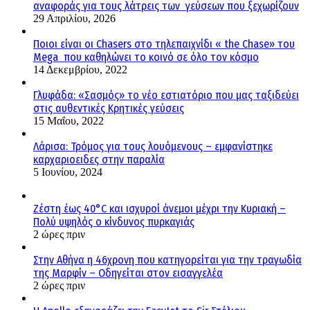
αναφοράς για τους λάτρεις των γεύσεων που ξεχωρίζουν
29 Απριλίου, 2026
Ποιοι είναι οι Chasers στο τηλεπαιχνίδι « the Chase» του
Mega που καθηλώνει το κοινό σε όλο τον κόσμο
14 Δεκεμβρίου, 2022
Γλυφάδα: «Σασμός» το νέο εστιατόριο που μας ταξιδεύει
στις αυθεντικές Κρητικές γεύσεις
15 Μαΐου, 2022
Λάρισα: Τρόμος για τους λουόμενους – εμφανίστηκε
καρχαριοειδες στην παραλία
5 Ιουνίου, 2024
Ζέστη έως 40°C και ισχυροί άνεμοι μέχρι την Κυριακή –
Πολύ υψηλός ο κίνδυνος πυρκαγιάς
2 ώρες πριν
Στην Αθήνα η 46χρονη που κατηγορείται για την τραγωδία
της Μαρφίν – Οδηγείται στον εισαγγελέα
2 ώρες πριν