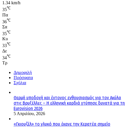
1.34 km/h
℃
35
Πα
℃
36
Σα
℃
35
Κυ
℃
33
Δε
℃
34
Τρ
Δημοφιλή
Πρόσφατα
Σχόλια
Θερμή υποδοχή και έντονος ενθουσιασμός για τον Ακύλα
στις Βρυξέλλες – Η ελληνική καρδιά χτύπησε δυνατά για τη
Eurovision 2026
5 Απριλίου, 2026
«Γκιουζέλ» το γλυκό που έκανε την Κερατέα σημείο