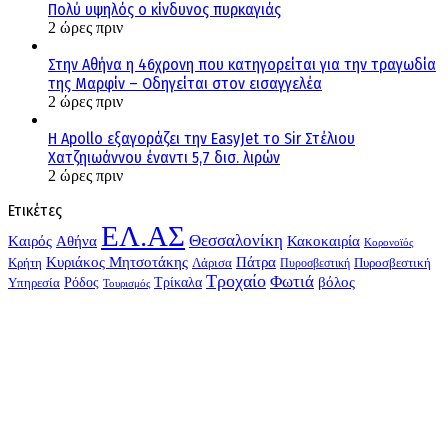
Πολύ υψηλός ο κίνδυνος πυρκαγιάς
2 ώρες πριν
Στην Αθήνα η 46χρονη που κατηγορείται για την τραγωδία
της Μαρφίν – Οδηγείται στον εισαγγελέα
2 ώρες πριν
Η Apollo εξαγοράζει την EasyJet το Sir Στέλιου
Χατζηιωάννου έναντι 5,7 δισ. λιρών
2 ώρες πριν
Ετικέτες
ΕΛ.ΑΣ
Θεσσαλονίκη
Kαιρός
Αθήνα
Κακοκαιρία
Κορονοϊός
Κυριάκος Μητσοτάκης
Πάτρα
Λάρισα
Κρήτη
Πυροσβεστική
Πυροσβεστική
Τροχαίο
Φωτιά
Τρίκαλα
βόλος
Ρόδος
Υπηρεσία
Τουρισμός