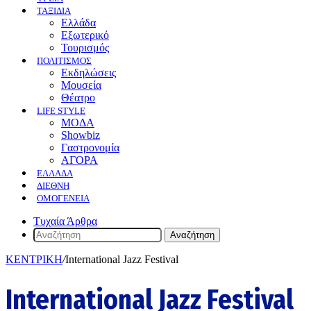
ΤΑΞΙΔΙΑ
Ελλάδα
Εξωτερικό
Τουρισμός
ΠΟΛΙΤΙΣΜΟΣ
Eκδηλώσεις
Mουσεία
Θέατρο
LIFE STYLE
ΜΟΔΑ
Showbiz
Γαστρονομία
ΑΓΟΡΑ
ΕΛΛΆΔΑ
ΔΙΕΘΝΉ
ΟΜΟΓΈΝΕΙΑ
Τυχαία Άρθρα
Αναζήτηση
ΚΕΝΤΡΙΚΗ
/
International Jazz Festival
International Jazz Festival