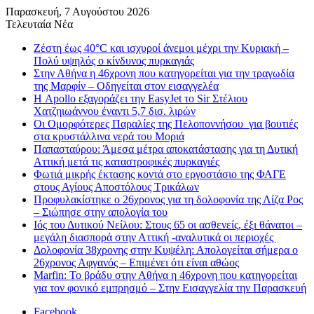
Παρασκευή, 7 Αυγούστου 2026
Τελευταία Νέα
Ζέστη έως 40°C και ισχυροί άνεμοι μέχρι την Κυριακή –
Πολύ υψηλός ο κίνδυνος πυρκαγιάς
Στην Αθήνα η 46χρονη που κατηγορείται για την τραγωδία
της Μαρφίν – Οδηγείται στον εισαγγελέα
Η Apollo εξαγοράζει την EasyJet το Sir Στέλιου
Χατζηιωάννου έναντι 5,7 δισ. λιρών
Οι Ομορφότερες Παραλίες της Πελοποννήσου για βουτιές
στα κρυστάλλινα νερά του Μοριά
Παπασταύρου: Άμεσα μέτρα αποκατάστασης για τη Δυτική
Αττική μετά τις καταστροφικές πυρκαγιές
Φωτιά μικρής έκτασης κοντά στο εργοστάσιο της ΦΑΓΕ
στους Αγίους Αποστόλους Τρικάλων
Προφυλακίστηκε ο 26χρονος για τη δολοφονία της Λίζα Ρος
– Σιώπησε στην απολογία του
Ιός του Δυτικού Νείλου: Στους 65 οι ασθενείς, έξι θάνατοι –
μεγάλη διασπορά στην Αττική -αναλυτικά οι περιοχές
Δολοφονία 38χρονης στην Κυψέλη: Απολογείται σήμερα ο
26χρονος Αφγανός – Επιμένει ότι είναι αθώος
Marfin: Το βράδυ στην Αθήνα η 46χρονη που κατηγορείται
για τον φονικό εμπρησμό – Στην Εισαγγελία την Παρασκευή
Facebook