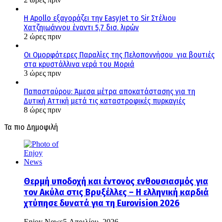
Η Apollo εξαγοράζει την EasyJet το Sir Στέλιου
Χατζηιωάννου έναντι 5,7 δισ. λιρών
2 ώρες πριν
Οι Ομορφότερες Παραλίες της Πελοποννήσου για βουτιές
στα κρυστάλλινα νερά του Μοριά
3 ώρες πριν
Παπασταύρου: Άμεσα μέτρα αποκατάστασης για τη
Δυτική Αττική μετά τις καταστροφικές πυρκαγιές
8 ώρες πριν
Τα πιο Δημοφιλή
Θερμή υποδοχή και έντονος ενθουσιασμός για
τον Ακύλα στις Βρυξέλλες – Η ελληνική καρδιά
χτύπησε δυνατά για τη Eurovision 2026
Enjoy News
5 Απριλίου, 2026