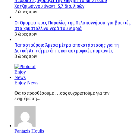
Η Apollo εξαγοράζει την EasyJet το Sir Στέλιου
Χατζηιωάννου έναντι 5,7 δισ. λιρών
2 ώρες πριν
Οι Ομορφότερες Παραλίες της Πελοποννήσου για βουτιές
στα κρυστάλλινα νερά του Μοριά
3 ώρες πριν
Παπασταύρου: Άμεσα μέτρα αποκατάστασης για τη
Δυτική Αττική μετά τις καταστροφικές πυρκαγιές
8 ώρες πριν
Enjoy News
Θα το προσθέσουμε …σας ευχαριστούμε για την
ενημέρωση...
Pantazis Houlis