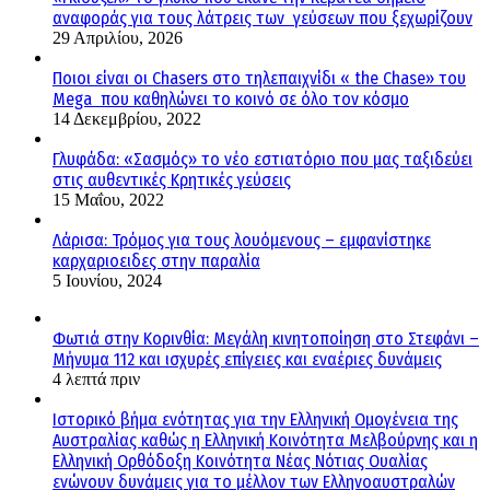
αναφοράς για τους λάτρεις των γεύσεων που ξεχωρίζουν
29 Απριλίου, 2026
Ποιοι είναι οι Chasers στο τηλεπαιχνίδι « the Chase» του
Mega που καθηλώνει το κοινό σε όλο τον κόσμο
14 Δεκεμβρίου, 2022
Γλυφάδα: «Σασμός» το νέο εστιατόριο που μας ταξιδεύει
στις αυθεντικές Κρητικές γεύσεις
15 Μαΐου, 2022
Λάρισα: Τρόμος για τους λουόμενους – εμφανίστηκε
καρχαριοειδες στην παραλία
5 Ιουνίου, 2024
Φωτιά στην Κορινθία: Μεγάλη κινητοποίηση στο Στεφάνι –
Μήνυμα 112 και ισχυρές επίγειες και εναέριες δυνάμεις
4 λεπτά πριν
Ιστορικό βήμα ενότητας για την Ελληνική Ομογένεια της
Αυστραλίας καθώς η Ελληνική Κοινότητα Μελβούρνης και η
Ελληνική Ορθόδοξη Κοινότητα Νέας Νότιας Ουαλίας
ενώνουν δυνάμεις για το μέλλον των Ελληνοαυστραλών