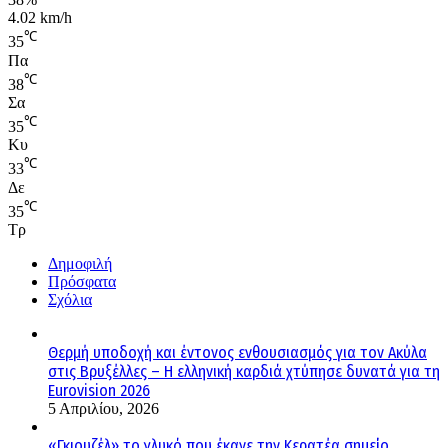
4.02 km/h
℃
35
Πα
℃
38
Σα
℃
35
Κυ
℃
33
Δε
℃
35
Τρ
Δημοφιλή
Πρόσφατα
Σχόλια
Θερμή υποδοχή και έντονος ενθουσιασμός για τον Ακύλα
στις Βρυξέλλες – Η ελληνική καρδιά χτύπησε δυνατά για τη
Eurovision 2026
5 Απριλίου, 2026
«Γκιουζέλ» το γλυκό που έκανε την Κερατέα σημείο