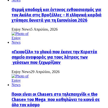
Θερμή υποδοχή και έντονος ενθουσιασμός για
τον Ακύλα στις Βρυξέλλες – Η ελληνική καρδιά
χτύπησε δυνατά για τη Eurovision 2026
Enjoy News
5 Απριλίου, 2026
«Γκιουζέλ» το γλυκό που έκανε την Κερατέα
σημείο αναφοράς για τους λάτρεις των
γεύσεων που ξεχωρίζουν
Enjoy News
29 Απριλίου, 2026
Ποιοι είναι οι Chasers στο τηλεπαιχνίδι « the
Chase» του Mega που καθηλώνει το κοινό σε
όλο τον κόσμο