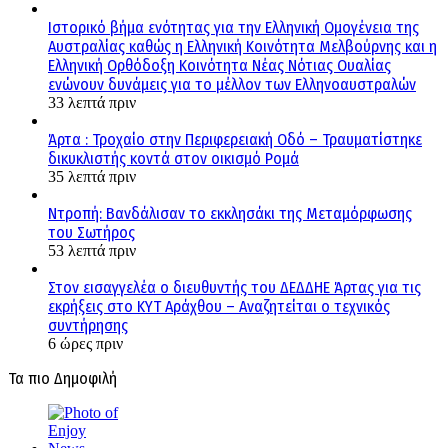
Ιστορικό βήμα ενότητας για την Ελληνική Ομογένεια της
Αυστραλίας καθώς η Ελληνική Κοινότητα Μελβούρνης και η
Ελληνική Ορθόδοξη Κοινότητα Νέας Νότιας Ουαλίας
ενώνουν δυνάμεις για το μέλλον των Ελληνοαυστραλών
33 λεπτά πριν
Άρτα : Τροχαίο στην Περιφερειακή Οδό – Τραυματίστηκε
δικυκλιστής κοντά στον οικισμό Ρομά
35 λεπτά πριν
Ντροπή: Βανδάλισαν το εκκλησάκι της Μεταμόρφωσης
του Σωτήρος
53 λεπτά πριν
Στον εισαγγελέα ο διευθυντής του ΔΕΔΔΗΕ Άρτας για τις
εκρήξεις στο ΚΥΤ Αράχθου – Αναζητείται ο τεχνικός
συντήρησης
6 ώρες πριν
Τα πιο Δημοφιλή