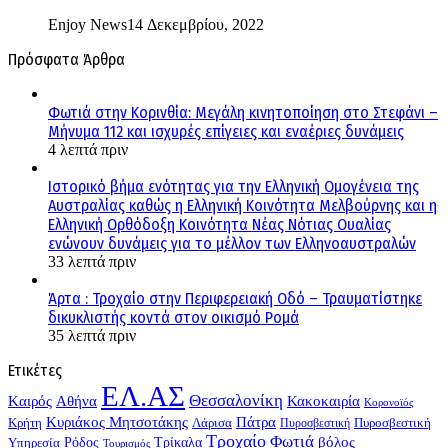
Enjoy News
14 Δεκεμβρίου, 2022
Πρόσφατα Άρθρα
Φωτιά στην Κορινθία: Μεγάλη κινητοποίηση στο Στεφάνι –
Μήνυμα 112 και ισχυρές επίγειες και εναέριες δυνάμεις
4 λεπτά πριν
Ιστορικό βήμα ενότητας για την Ελληνική Ομογένεια της
Αυστραλίας καθώς η Ελληνική Κοινότητα Μελβούρνης και η
Ελληνική Ορθόδοξη Κοινότητα Νέας Νότιας Ουαλίας
ενώνουν δυνάμεις για το μέλλον των Ελληνοαυστραλών
33 λεπτά πριν
Άρτα : Τροχαίο στην Περιφερειακή Οδό – Τραυματίστηκε
δικυκλιστής κοντά στον οικισμό Ρομά
35 λεπτά πριν
Ετικέτες
ΕΛ.ΑΣ
Θεσσαλονίκη
Kαιρός
Αθήνα
Κακοκαιρία
Κορονοϊός
Κυριάκος Μητσοτάκης
Πάτρα
Λάρισα
Πυροσβεστική
Κρήτη
Πυροσβεστική
Τροχαίο
Φωτιά
Τρίκαλα
βόλος
Υπηρεσία
Ρόδος
Τουρισμός