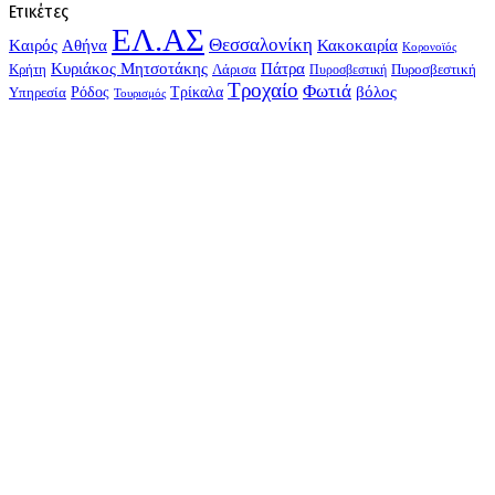
Ετικέτες
ΕΛ.ΑΣ
Θεσσαλονίκη
Kαιρός
Αθήνα
Κακοκαιρία
Κορονοϊός
Κυριάκος Μητσοτάκης
Πάτρα
Λάρισα
Πυροσβεστική
Κρήτη
Πυροσβεστική
Τροχαίο
Φωτιά
Τρίκαλα
βόλος
Υπηρεσία
Ρόδος
Τουρισμός