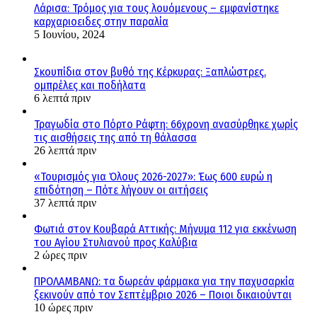
Λάρισα: Τρόμος για τους λουόμενους – εμφανίστηκε
καρχαριοειδες στην παραλία
5 Ιουνίου, 2024
Σκουπίδια στον βυθό της Κέρκυρας: Ξαπλώστρες,
ομπρέλες και ποδήλατα
6 λεπτά πριν
Τραγωδία στο Πόρτο Ράφτη: 66χρονη ανασύρθηκε χωρίς
τις αισθήσεις της από τη θάλασσα
26 λεπτά πριν
«Τουρισμός για Όλους 2026-2027»: Έως 600 ευρώ η
επιδότηση – Πότε λήγουν οι αιτήσεις
37 λεπτά πριν
Φωτιά στον Κουβαρά Αττικής: Μήνυμα 112 για εκκένωση
του Αγίου Στυλιανού προς Καλύβια
2 ώρες πριν
ΠΡΟΛΑΜΒΑΝΩ: τα δωρεάν φάρμακα για την παχυσαρκία
ξεκινούν από τον Σεπτέμβριο 2026 – Ποιοι δικαιούνται
10 ώρες πριν