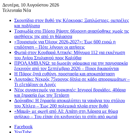
Δευτέρα, 10 Αυγούστου 2026
Τελευταία Νέα
Σκουπίδια στον βυθό της Κέρκυρας: Ξαπλώστρες, ομπρέλες
και ποδήλατα
Τραγωδία στο Πόρτο Ράφτη: 66χρονη ανασύρθηκε χωρίς τις
αισθήσεις της από τη θάλασσα
«Τουρισμός για Όλους 2026-2027»: Έως 600 ευρώ η
επιδότηση – Πότε λήγουν οι αιτήσεις
Φωτιά στον Κουβαρά Αττικής: Μήνυμα 112 για εκκένωση
του Αγίου Στυλιανού προς Καλύβια
ΠΡΟΛΑΜΒΑΝΩ: τα δωρεάν φάρμακα για την παχυσαρκία
ξεκινούν από τον Σεπτέμβριο 2026 – Ποιοι δικαιούνται
Η Πάρος ζητά ευθύνη, προστασία και αποκατάσταση
Λουτράκι: Νεκρός 75χρονος δίπλα σε κάδο απορριμμάτων –
Τι εξετάζουν οι Αρχές
Νέος συναγερμός για πυρκαγιές: Ισχυροί βοριάδες, 40άρια
και ξηρασία έως την Τετάρτη
Δούναβης: Η ξηρασία αποκαλύπτει τα ναυάγια του στόλου
του Χίτλερ – Έως 200 πολεμικά πλοία στον βυθό
«Μαμά» με φωνή από AI: Απάτη στη Λάρισα με θύμα
ανήλικο – Του είπαν ότι κινδυνεύει το σπίτι από φωτιά
Facebook
YouTube