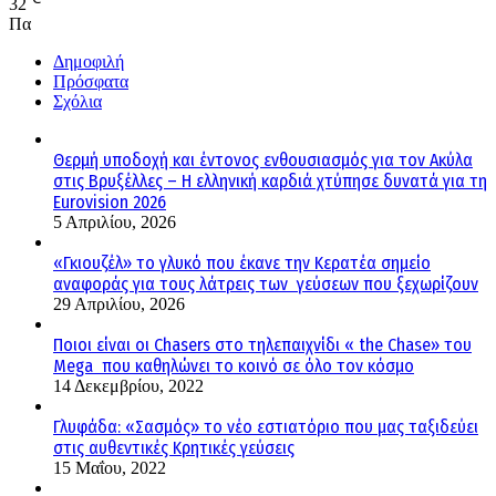
32
Πα
Δημοφιλή
Πρόσφατα
Σχόλια
Θερμή υποδοχή και έντονος ενθουσιασμός για τον Ακύλα
στις Βρυξέλλες – Η ελληνική καρδιά χτύπησε δυνατά για τη
Eurovision 2026
5 Απριλίου, 2026
«Γκιουζέλ» το γλυκό που έκανε την Κερατέα σημείο
αναφοράς για τους λάτρεις των γεύσεων που ξεχωρίζουν
29 Απριλίου, 2026
Ποιοι είναι οι Chasers στο τηλεπαιχνίδι « the Chase» του
Mega που καθηλώνει το κοινό σε όλο τον κόσμο
14 Δεκεμβρίου, 2022
Γλυφάδα: «Σασμός» το νέο εστιατόριο που μας ταξιδεύει
στις αυθεντικές Κρητικές γεύσεις
15 Μαΐου, 2022