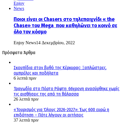
Ποιοι είναι οι Chasers στο τηλεπαιχνίδι « the
Chase» του Mega που καθηλώνει το κοινό σε
όλο τον κόσμο
Enjoy News
14 Δεκεμβρίου, 2022
Πρόσφατα Άρθρα
Σκουπίδια στον βυθό της Κέρκυρας: Ξαπλώστρες,
ομπρέλες και ποδήλατα
6 λεπτά πριν
Τραγωδία στο Πόρτο Ράφτη: 66χρονη ανασύρθηκε χωρίς
τις αισθήσεις της από τη θάλασσα
26 λεπτά πριν
«Τουρισμός για Όλους 2026-2027»: Έως 600 ευρώ η
επιδότηση – Πότε λήγουν οι αιτήσεις
37 λεπτά πριν