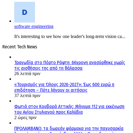
software engineering
It's interesting to see how one leader's long-term vision ca...
Recent Tech News
Τραγωδία στο Πόρτο Ράφτη: 66χρονη ανασύρθηκε χωρίς
τις αισθήσεις της από τη θάλασσα
26 λεπτά πριν
«Τουρισμός για Όλους 2026-2027»: Έως 600 ευρώ η
επιδότηση – Πότε λήγουν οι αιτήσεις
37 λεπτά πριν
Φωτιά στον Κουβαρά Αττικής: Μήνυμα 112 για εκκένωση
του Αγίου Στυλιανού προς Καλύβια
2 ώρες πριν
ΠΡΟΛΑΜΒΑΝΩ: τα δωρεάν φάρμακα για την παχυσαρκία