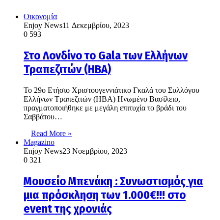
Οικονομία
Enjoy News
11 Δεκεμβρίου, 2023
0
593
Στο Λονδίνο το Gala των Ελλήνων
Τραπεζιτών (ΗΒΑ)
To 29ο Ετήσιο Χριστουγεννιάτικο Γκαλά του Συλλόγου
Ελλήνων Τραπεζιτών (HBA) Ηνωμένο Βασίλειο,
πραγματοποιήθηκε με μεγάλη επιτυχία το βράδι του
Σαββάτου…
Read More »
Magazino
Enjoy News
23 Νοεμβρίου, 2023
0
321
Μουσείο Μπενάκη : Συνωστισμός για
μια πρόσκληση των 1.000€!!! στο
event της χρονιάς