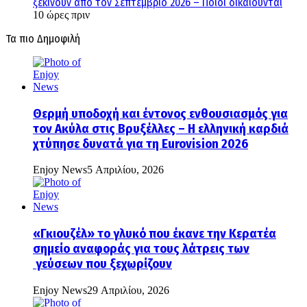
ξεκινούν από τον Σεπτέμβριο 2026 – Ποιοι δικαιούνται
10 ώρες πριν
Τα πιο Δημοφιλή
Θερμή υποδοχή και έντονος ενθουσιασμός για
τον Ακύλα στις Βρυξέλλες – Η ελληνική καρδιά
χτύπησε δυνατά για τη Eurovision 2026
Enjoy News
5 Απριλίου, 2026
«Γκιουζέλ» το γλυκό που έκανε την Κερατέα
σημείο αναφοράς για τους λάτρεις των
γεύσεων που ξεχωρίζουν
Enjoy News
29 Απριλίου, 2026