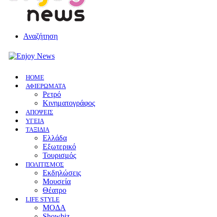
Αναζήτηση
HOME
ΑΦΙΕΡΩΜΑΤΑ
Ρετρό
Κινηματογράφος
ΑΠΟΨΕΙΣ
ΥΓΕΙΑ
ΤΑΞΙΔΙΑ
Ελλάδα
Εξωτερικό
Τουρισμός
ΠΟΛΙΤΙΣΜΟΣ
Eκδηλώσεις
Mουσεία
Θέατρο
LIFE STYLE
ΜΟΔΑ
Showbiz