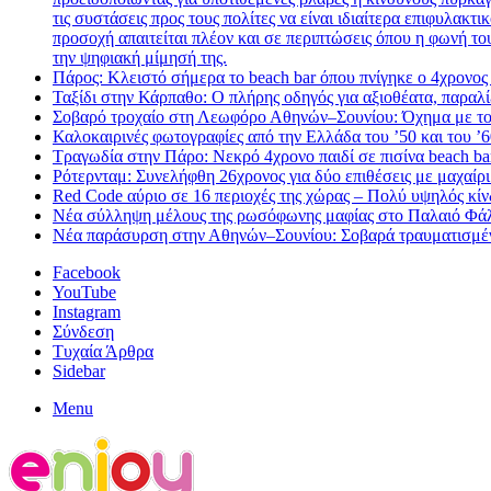
τις συστάσεις προς τους πολίτες να είναι ιδιαίτερα επιφυλακ
προσοχή απαιτείται πλέον και σε περιπτώσεις όπου η φωνή το
την ψηφιακή μίμησή της.
Πάρος: Κλειστό σήμερα το beach bar όπου πνίγηκε ο 4χρονος 
Ταξίδι στην Κάρπαθο: Ο πλήρης οδηγός για αξιοθέατα, παραλί
Σοβαρό τροχαίο στη Λεωφόρο Αθηνών–Σουνίου: Όχημα με το
Καλοκαιρινές φωτογραφίες από την Ελλάδα του ’50 και του 
Τραγωδία στην Πάρο: Νεκρό 4χρονο παιδί σε πισίνα beach ba
Ρότερνταμ: Συνελήφθη 26χρονος για δύο επιθέσεις με μαχαίρι
Red Code αύριο σε 16 περιοχές της χώρας – Πολύ υψηλός κ
Νέα σύλληψη μέλους της ρωσόφωνης μαφίας στο Παλαιό Φάλ
Νέα παράσυρση στην Αθηνών–Σουνίου: Σοβαρά τραυματισμέν
Facebook
YouTube
Instagram
Σύνδεση
Τυχαία Άρθρα
Sidebar
Menu