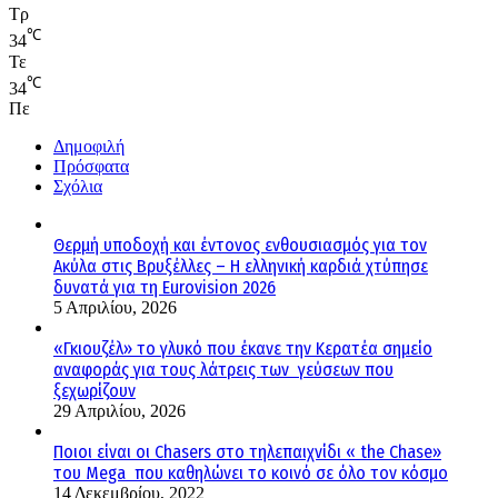
Τρ
℃
34
Τε
℃
34
Πε
Δημοφιλή
Πρόσφατα
Σχόλια
Θερμή υποδοχή και έντονος ενθουσιασμός για τον
Ακύλα στις Βρυξέλλες – Η ελληνική καρδιά χτύπησε
δυνατά για τη Eurovision 2026
5 Απριλίου, 2026
«Γκιουζέλ» το γλυκό που έκανε την Κερατέα σημείο
αναφοράς για τους λάτρεις των γεύσεων που
ξεχωρίζουν
29 Απριλίου, 2026
Ποιοι είναι οι Chasers στο τηλεπαιχνίδι « the Chase»
του Mega που καθηλώνει το κοινό σε όλο τον κόσμο
14 Δεκεμβρίου, 2022