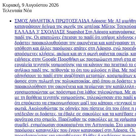
Κυριακή, 9 Αυγούστου 2026
Τελευταία Νέα
ΣΜΟΣ ΑΘΛΗΤΙΚΑ ΠΡΩΤΟΣΕΛΙΔΑ Λάρισα: Με AI μιμήθηκαν τη 
καταγράψουν δείγμα της φωνής της μητέρας Μίλτος Τσεκούρα
ΕΛΛΑΔΑ 3′ ΣΧΟΛΙΑΣΕ Snapshot Στη Λάρισα καταγράφηκε τηλε
παιδί της. Οι απατεώνες έπεισαν το παιδί ότι υπήρχε κίνδυν
δράστες παρακολουθούσαν την οικογένεια και κατέγραψαν τη 
υπόθεση και άλλες παρόμοιες απάτες στη Λάρισα, ενώ προειδοπ
απρόσμενες κλήσεις, ακόμα και αν η φωνή φαίνεται οικεία, 
ειδήσεις στην Google Προσθήκη ως προτιμώμενη πηγή στα απο
εργαλεία τεχνητής νοημοσύνης για να κάνουν πιο πειστικό το 
ανήλικο παιδί της, πείθοντάς το ότι του μιλούσε η ίδια. Με
οδηγήσουν το παιδί στην αναζήτηση μετρητών, κοσμημάτων και
άφησε στην πυλωτή της πολυκατοικίας, από όπου οι δράστες τ
παρακολούθηση την οικογένεια και περίμεναν την κατάλληλη σ
χρησιμοποιώντας ως πρόσχημα ένα λάθος τηλεφώνημα. Με αυτό
με τη βοήθεια τεχνητής νοημοσύνης, τηλεφώνησαν στο παιδί κ
ότι επρόκειτο να επικοινωνήσουν μαζί του κάποιοι «τεχνικοί
φωτιά. Ακολουθώντας τις οδηγίες που πίστευε ότι του έδινε 
υπέδειξαν οι δράστες, τα έβαλε σε σακούλες και τα κατέβασε 
αργότερα στο σημείο. Παρέλαβαν τις σακούλες με τα χρήματα κ
συμβεί, ενημέρωσαν σοκαρισμένοι την Αστυνομία. Στο μικροσκ
παρόμοιες καταγγελίες που έχουν καταγραφεί στη Λάρισα. Οι
προειδοποιώντας για υποτιθέμενες βλάβες ή κινδύνους πυρκα