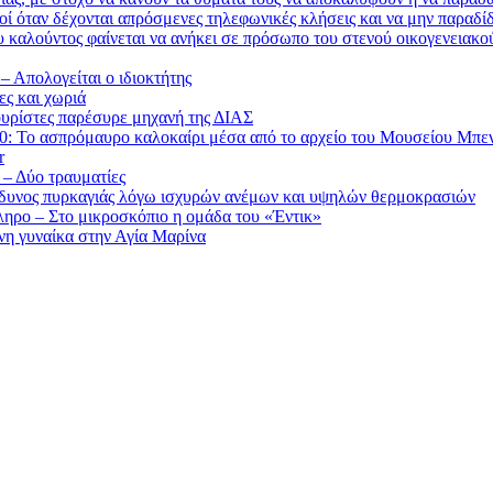
τικοί όταν δέχονται απρόσμενες τηλεφωνικές κλήσεις και να μην παραδ
υ καλούντος φαίνεται να ανήκει σε πρόσωπο του στενού οικογενειακο
– Απολογείται ο ιδιοκτήτης
ες και χωριά
υρίστες παρέσυρε μηχανή της ΔΙΑΣ
’60: Το ασπρόμαυρο καλοκαίρι μέσα από το αρχείο του Μουσείου Μπε
r
 – Δύο τραυματίες
ίνδυνος πυρκαγιάς λόγω ισχυρών ανέμων και υψηλών θερμοκρασιών
ηρο – Στο μικροσκόπιο η ομάδα του «Έντικ»
η γυναίκα στην Αγία Μαρίνα