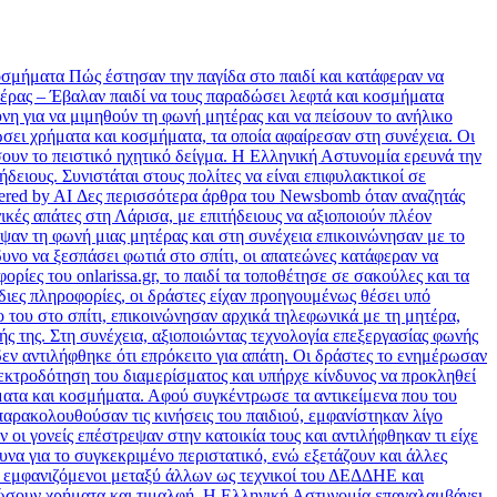
ματα Πώς έστησαν την παγίδα στο παιδί και κατάφεραν να
έρας – Έβαλαν παιδί να τους παραδώσει λεφτά και κοσμήματα
για να μιμηθούν τη φωνή μητέρας και να πείσουν το ανήλικο
ώσει χρήματα και κοσμήματα, τα οποία αφαίρεσαν στη συνέχεια. Οι
ουν το πειστικό ηχητικό δείγμα. Η Ελληνική Αστυνομία ερευνά την
ειους. Συνιστάται στους πολίτες να είναι επιφυλακτικοί σε
owered by AI Δες περισσότερα άρθρα του Newsbomb όταν αναζητάς
ές απάτες στη Λάρισα, με επιτήδειους να αξιοποιούν πλέον
αψαν τη φωνή μιας μητέρας και στη συνέχεια επικοινώνησαν με το
δυνο να ξεσπάσει φωτιά στο σπίτι, οι απατεώνες κατάφεραν να
ες του onlarissa.gr, το παιδί τα τοποθέτησε σε σακούλες και τα
διες πληροφορίες, οι δράστες είχαν προηγουμένως θέσει υπό
 του στο σπίτι, επικοινώνησαν αρχικά τηλεφωνικά με τη μητέρα,
 της. Στη συνέχεια, αξιοποιώντας τεχνολογία επεξεργασίας φωνής
δεν αντιλήφθηκε ότι επρόκειτο για απάτη. Οι δράστες το ενημέρωσαν
λεκτροδότηση του διαμερίσματος και υπήρχε κίνδυνος να προκληθεί
ρήματα και κοσμήματα. Αφού συγκέντρωσε τα αντικείμενα που του
 παρακολουθούσαν τις κινήσεις του παιδιού, εμφανίστηκαν λίγο
οι γονείς επέστρεψαν στην κατοικία τους και αντιλήφθηκαν τι είχε
να για το συγκεκριμένο περιστατικό, ενώ εξετάζουν και άλλες
, εμφανιζόμενοι μεταξύ άλλων ως τεχνικοί του ΔΕΔΔΗΕ και
αδώσουν χρήματα και τιμαλφή. Η Ελληνική Αστυνομία επαναλαμβάνει