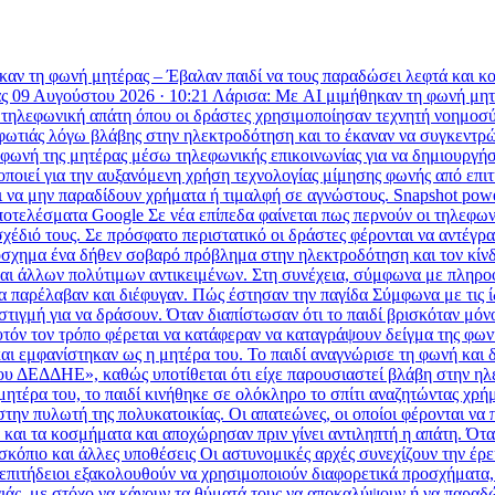
φωνή μητέρας – Έβαλαν παιδί να τους παραδώσει λεφτά και κοσμή
ς 09 Αυγούστου 2026 · 10:21 Λάρισα: Με AI μιμήθηκαν τη φωνή μητ
φωνική απάτη όπου οι δράστες χρησιμοποίησαν τεχνητή νοημοσύνη 
ος φωτιάς λόγω βλάβης στην ηλεκτροδότηση και το έκαναν να συγκεντρ
φωνή της μητέρας μέσω τηλεφωνικής επικοινωνίας για να δημιουργήσ
οιεί για την αυξανόμενη χρήση τεχνολογίας μίμησης φωνής από επιτήδ
και να μην παραδίδουν χρήματα ή τιμαλφή σε αγνώστους. Snapshot p
τελέσματα Google Σε νέα επίπεδα φαίνεται πως περνούν οι τηλεφωνικ
σχέδιό τους. Σε πρόσφατο περιστατικό οι δράστες φέρονται να αντέγρ
 πρόσχημα ένα δήθεν σοβαρό πρόβλημα στην ηλεκτροδότηση και τον κίν
 άλλων πολύτιμων αντικειμένων. Στη συνέχεια, σύμφωνα με πληροφορί
α παρέλαβαν και διέφυγαν. Πώς έστησαν την παγίδα Σύμφωνα με τις ί
τιγμή για να δράσουν. Όταν διαπίστωσαν ότι το παιδί βρισκόταν μόνο
ν τον τρόπο φέρεται να κατάφεραν να καταγράψουν δείγμα της φωνής
αι εμφανίστηκαν ως η μητέρα του. Το παιδί αναγνώρισε τη φωνή και 
 του ΔΕΔΔΗΕ», καθώς υποτίθεται ότι είχε παρουσιαστεί βλάβη στην η
η μητέρα του, το παιδί κινήθηκε σε ολόκληρο το σπίτι αναζητώντας χ
στην πυλωτή της πολυκατοικίας. Οι απατεώνες, οι οποίοι φέρονται να
αι τα κοσμήματα και αποχώρησαν πριν γίνει αντιληπτή η απάτη. Όταν 
όπιο και άλλες υποθέσεις Οι αστυνομικές αρχές συνεχίζουν την έρευ
 επιτήδειοι εξακολουθούν να χρησιμοποιούν διαφορετικά προσχήματα
γιάς, με στόχο να κάνουν τα θύματά τους να αποκαλύψουν ή να παρ