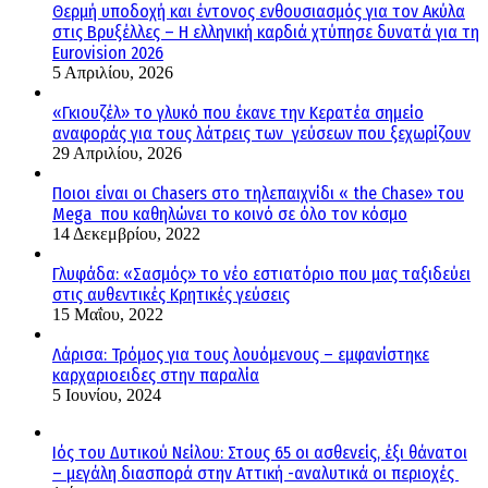
Θερμή υποδοχή και έντονος ενθουσιασμός για τον Ακύλα
στις Βρυξέλλες – Η ελληνική καρδιά χτύπησε δυνατά για τη
Eurovision 2026
5 Απριλίου, 2026
«Γκιουζέλ» το γλυκό που έκανε την Κερατέα σημείο
αναφοράς για τους λάτρεις των γεύσεων που ξεχωρίζουν
29 Απριλίου, 2026
Ποιοι είναι οι Chasers στο τηλεπαιχνίδι « the Chase» του
Mega που καθηλώνει το κοινό σε όλο τον κόσμο
14 Δεκεμβρίου, 2022
Γλυφάδα: «Σασμός» το νέο εστιατόριο που μας ταξιδεύει
στις αυθεντικές Κρητικές γεύσεις
15 Μαΐου, 2022
Λάρισα: Τρόμος για τους λουόμενους – εμφανίστηκε
καρχαριοειδες στην παραλία
5 Ιουνίου, 2024
Ιός του Δυτικού Νείλου: Στους 65 οι ασθενείς, έξι θάνατοι
– μεγάλη διασπορά στην Αττική -αναλυτικά οι περιοχές