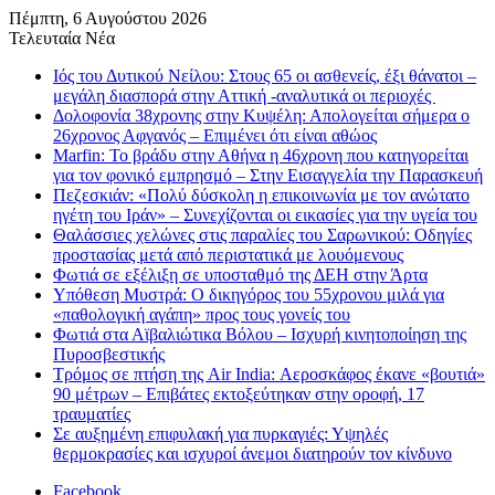
Πέμπτη, 6 Αυγούστου 2026
Τελευταία Νέα
Ιός του Δυτικού Νείλου: Στους 65 οι ασθενείς, έξι θάνατοι –
μεγάλη διασπορά στην Αττική -αναλυτικά οι περιοχές
Δολοφονία 38χρονης στην Κυψέλη: Απολογείται σήμερα ο
26χρονος Αφγανός – Επιμένει ότι είναι αθώος
Marfin: Το βράδυ στην Αθήνα η 46χρονη που κατηγορείται
για τον φονικό εμπρησμό – Στην Εισαγγελία την Παρασκευή
Πεζεσκιάν: «Πολύ δύσκολη η επικοινωνία με τον ανώτατο
ηγέτη του Ιράν» – Συνεχίζονται οι εικασίες για την υγεία του
Θαλάσσιες χελώνες στις παραλίες του Σαρωνικού: Οδηγίες
προστασίας μετά από περιστατικά με λουόμενους
Φωτιά σε εξέλιξη σε υποσταθμό της ΔΕΗ στην Άρτα
Υπόθεση Μυστρά: Ο δικηγόρος του 55χρονου μιλά για
«παθολογική αγάπη» προς τους γονείς του
Φωτιά στα Αϊβαλιώτικα Βόλου – Ισχυρή κινητοποίηση της
Πυροσβεστικής
Τρόμος σε πτήση της Air India: Αεροσκάφος έκανε «βουτιά»
90 μέτρων – Επιβάτες εκτοξεύτηκαν στην οροφή, 17
τραυματίες
Σε αυξημένη επιφυλακή για πυρκαγιές: Υψηλές
θερμοκρασίες και ισχυροί άνεμοι διατηρούν τον κίνδυνο
Facebook