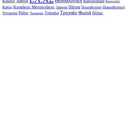
Θεσσαλονίκη
Kαιρός
Αθήνα
Κακοκαιρία
Κορονοϊός
Κυριάκος Μητσοτάκης
Πάτρα
Λάρισα
Κρήτη
Πυροσβεστική
Πυροσβεστική
Τροχαίο
Φωτιά
Τρίκαλα
βόλος
Ρόδος
Υπηρεσία
Τουρισμός