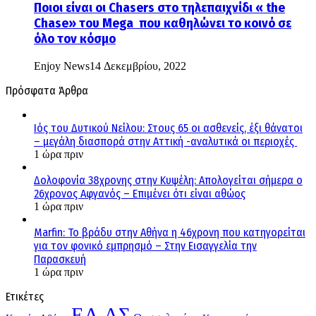
Ποιοι είναι οι Chasers στο τηλεπαιχνίδι « the
Chase» του Mega που καθηλώνει το κοινό σε
όλο τον κόσμο
Enjoy News
14 Δεκεμβρίου, 2022
Πρόσφατα Άρθρα
Ιός του Δυτικού Νείλου: Στους 65 οι ασθενείς, έξι θάνατοι
– μεγάλη διασπορά στην Αττική -αναλυτικά οι περιοχές
1 ώρα πριν
Δολοφονία 38χρονης στην Κυψέλη: Απολογείται σήμερα ο
26χρονος Αφγανός – Επιμένει ότι είναι αθώος
1 ώρα πριν
Marfin: Το βράδυ στην Αθήνα η 46χρονη που κατηγορείται
για τον φονικό εμπρησμό – Στην Εισαγγελία την
Παρασκευή
1 ώρα πριν
Ετικέτες
ΕΛ.ΑΣ