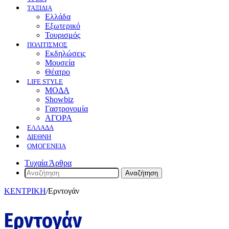
ΤΑΞΙΔΙΑ
Ελλάδα
Εξωτερικό
Τουρισμός
ΠΟΛΙΤΙΣΜΟΣ
Eκδηλώσεις
Mουσεία
Θέατρο
LIFE STYLE
ΜΟΔΑ
Showbiz
Γαστρονομία
ΑΓΟΡΑ
ΕΛΛΆΔΑ
ΔΙΕΘΝΉ
ΟΜΟΓΈΝΕΙΑ
Τυχαία Άρθρα
Αναζήτηση
ΚΕΝΤΡΙΚΗ
/
Ερντογάν
Ερντογάν