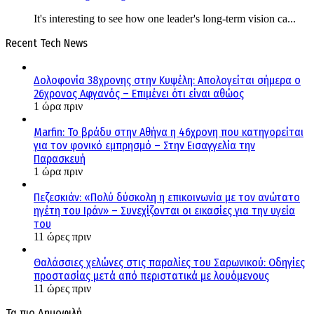
It's interesting to see how one leader's long-term vision ca...
Recent Tech News
Δολοφονία 38χρονης στην Κυψέλη: Απολογείται σήμερα ο
26χρονος Αφγανός – Επιμένει ότι είναι αθώος
1 ώρα πριν
Marfin: Το βράδυ στην Αθήνα η 46χρονη που κατηγορείται
για τον φονικό εμπρησμό – Στην Εισαγγελία την
Παρασκευή
1 ώρα πριν
Πεζεσκιάν: «Πολύ δύσκολη η επικοινωνία με τον ανώτατο
ηγέτη του Ιράν» – Συνεχίζονται οι εικασίες για την υγεία
του
11 ώρες πριν
Θαλάσσιες χελώνες στις παραλίες του Σαρωνικού: Οδηγίες
προστασίας μετά από περιστατικά με λουόμενους
11 ώρες πριν
Τα πιο Δημοφιλή