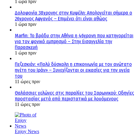
1 ώρα πριν
Δολοφονία 38χρονης στην Κυψέλη: Απολογείται σήμερα ο
26χρονος Αφγανός – Επιμένει ότι είναι αθώος
1 ώρα πριν
Marfin: Το βράδυ στην Αθήνα η 46χρονη που κατηγορείται
για τον φονικό εμπρησμό – Στην Εισαγγελία την
Παρασκευή
1 ώρα πριν
Πεζεσκιάν: «Πολύ δύσκολη η επικοινωνία με τον ανώτατο
ηγέτη του Ιράν» – Συνεχίζονται οι εικασίες για την υγεία
του
11 ώρες πριν
Θαλάσσιες χελώνες στις παραλίες του Σαρωνικού: Οδηγίες
προστασίας μετά από περιστατικά με λουόμενους
11 ώρες πριν
Enjoy News