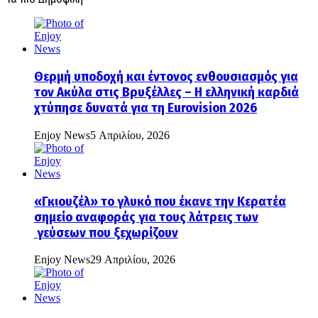
Θερμή υποδοχή και έντονος ενθουσιασμός για
τον Ακύλα στις Βρυξέλλες – Η ελληνική καρδιά
χτύπησε δυνατά για τη Eurovision 2026
Enjoy News
5 Απριλίου, 2026
«Γκιουζέλ» το γλυκό που έκανε την Κερατέα
σημείο αναφοράς για τους λάτρεις των
γεύσεων που ξεχωρίζουν
Enjoy News
29 Απριλίου, 2026