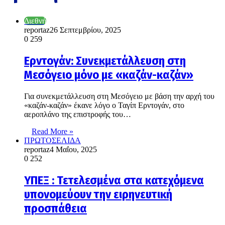
Διεθνή
reportaz
26 Σεπτεμβρίου, 2025
0
259
Ερντογάν: Συνεκμετάλλευση στη
Μεσόγειο μόνο με «καζάν-καζάν»
Για συνεκμετάλλευση στη Μεσόγειο με βάση την αρχή του
«καζάν-καζάν» έκανε λόγο ο Ταγίπ Ερντογάν, στο
αεροπλάνο της επιστροφής του…
Read More »
ΠΡΩΤΟΣΕΛΙΔΑ
reportaz
4 Μαΐου, 2025
0
252
ΥΠΕΞ : Τετελεσμένα στα κατεχόμενα
υπονομεύουν την ειρηνευτική
προσπάθεια