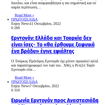
Ιουνίου, και είναι αναμφισβήτητα η πιο σημαντική και σε
καμία περίπτωση…
Read More »
ΠΡΩΤΟΣΕΛΙΔΑ
Enjoy News
11 Οκτωβρίου, 2022
0
269
Ερντογάν: Ελλάδα και Τουρκία δεν
είναι ίσες- Το «θα έρθουμε ξαφνικά
ένα βράδυ» έγινε εφιάλτης
O Τούρκος Πρόεδρος Ερντογάν όχι μόνον προκαλεί αλλά
και παραπληροφορεί τον λαό του . Χθές ο Ρετζέπ Ταγίπ
Ερντογάν είπε…
Read More »
ΠΡΩΤΟΣΕΛΙΔΑ
Enjoy News
7 Οκτωβρίου, 2022
0
310
Ειρωνία Ερντογάν προς Αναστασιάδη