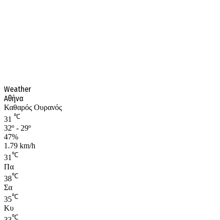
Weather
Αθήνα
Καθαρός Ουρανός
℃
31
32º - 29º
47%
1.79 km/h
℃
31
Πα
℃
38
Σα
℃
35
Κυ
℃