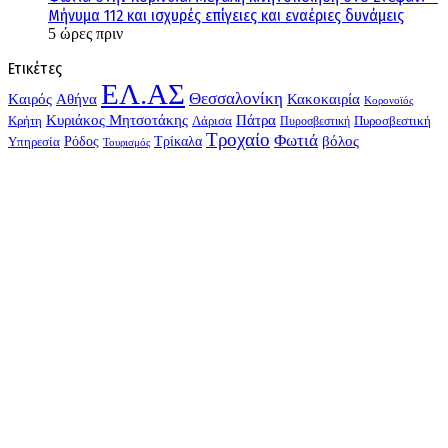
Μήνυμα 112 και ισχυρές επίγειες και εναέριες δυνάμεις
5 ώρες πριν
Ετικέτες
ΕΛ.ΑΣ
Θεσσαλονίκη
Kαιρός
Αθήνα
Κακοκαιρία
Κορονοϊός
Κυριάκος Μητσοτάκης
Πάτρα
Λάρισα
Πυροσβεστική
Κρήτη
Πυροσβεστική
Τροχαίο
Φωτιά
Τρίκαλα
βόλος
Υπηρεσία
Ρόδος
Τουρισμός