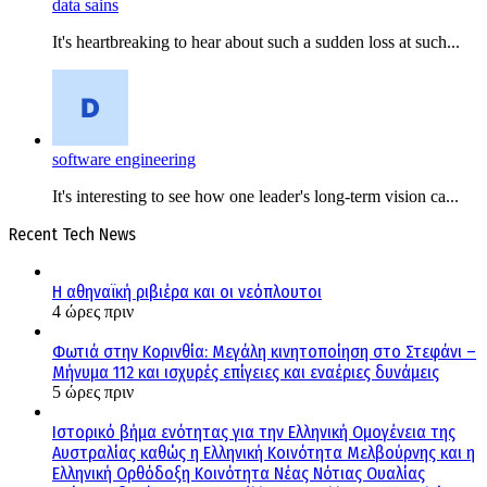
data sains
It's heartbreaking to hear about such a sudden loss at such...
software engineering
It's interesting to see how one leader's long-term vision ca...
Recent Tech News
Η αθηναϊκή ριβιέρα και οι νεόπλουτοι
4 ώρες πριν
Φωτιά στην Κορινθία: Μεγάλη κινητοποίηση στο Στεφάνι –
Μήνυμα 112 και ισχυρές επίγειες και εναέριες δυνάμεις
5 ώρες πριν
Ιστορικό βήμα ενότητας για την Ελληνική Ομογένεια της
Αυστραλίας καθώς η Ελληνική Κοινότητα Μελβούρνης και η
Ελληνική Ορθόδοξη Κοινότητα Νέας Νότιας Ουαλίας