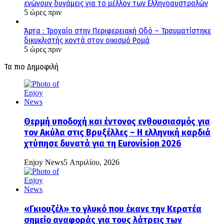
ενώνουν δυνάμεις για το μέλλον των Ελληνοαυστραλών
5 ώρες πριν
Άρτα : Τροχαίο στην Περιφερειακή Οδό – Τραυματίστηκε
δικυκλιστής κοντά στον οικισμό Ρομά
5 ώρες πριν
Τα πιο Δημοφιλή
Θερμή υποδοχή και έντονος ενθουσιασμός για
τον Ακύλα στις Βρυξέλλες – Η ελληνική καρδιά
χτύπησε δυνατά για τη Eurovision 2026
Enjoy News
5 Απριλίου, 2026
«Γκιουζέλ» το γλυκό που έκανε την Κερατέα
σημείο αναφοράς για τους λάτρεις των