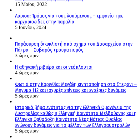
15 Μαΐου, 2022
Λάρισα: Τρόμος για τους λουόμενους – εμφανίστηκε
καρχαριοειδες στην παραλία
5 Ιουνίου, 2024
Παράσυρση δικυκλιστή από όχημα του Δασαρχείου στην
Πάτρα – Σοβαρός τραυματισμός
3 ώρες πριν
Η αθηναϊκή ριβιέρα και οι νεόπλουτοι
4 ώρες πριν
Φωτιά στην Κορινθία: Μεγάλη κινητοποίηση στο Στεφάνι –
Μήνυμα 112 και ισχυρές επίγειες και εναέριες δυνάμεις
5 ώρες πριν
Ιστορικό βήμα ενότητας για την Ελληνική Ομογένεια της
Αυστραλίας καθώς η Ελληνική Κοινότητα Μελβούρνης και η
Ελληνική Ορθόδοξη Κοινότητα Νέας Νότιας Ουαλίας
ενώνουν δυνάμεις για το μέλλον των Ελληνοαυστραλών
5 ώρες πριν