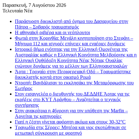
Παρασκευή, 7 Αυγούστου 2026
Τελευταία Νέα
Παράσυρση δικυκλιστή από όχημα του Δασαρχείου στην
Πάτρα – Σοβαρός τραυματισμός
Η αθηναϊκή ριβιέρα και οι νεόπλουτοι
Φωτιά στην Κορινθία: Μεγάλη κινητοποίηση στο Στεφάνι –
Μήνυμα 112 και ισχυρές επίγειες και εναέριες δυνάμεις
Ιστορικό βήμα ενότητας για την Ελληνική Ομογένεια της
Αυστραλίας καθώς η Ελληνική Κοινότητα Μελβούρνης και η
Ελληνική Ορθόδοξη Κοινότητα Νέας Νότιας Ουαλίας
ενώνουν δυνάμεις για το μέλλον των Ελληνοαυστραλών
Άρτα : Τροχαίο στην Περιφερειακή Οδό – Τραυματίστηκε
δικυκλιστής κοντά στον οικισμό Ρομά
Ντροπή: Βανδάλισαν το εκκλησάκι της Μεταμόρφωσης του
Σωτήρος
Στον εισαγγελέα ο διευθυντής του ΔΕΔΔΗΕ Άρτας για τις
εκρήξεις στο ΚΥΤ Αράχθου – Αναζητείται ο τεχνικός
συντήρησης
Στην ανακρίτρια η 46χρονη για την υπόθεση της Marfin –
Αρνείται τις κατηγορίες
Γιατί η ζέστη γίνεται αφόρητη ακόμα και στους 30-32°C
Τραγωδία στις Σέρρες: Μητέρα και γιος σκοτώθηκαν σε
μετωπική σύγκρουση με φορτηγό