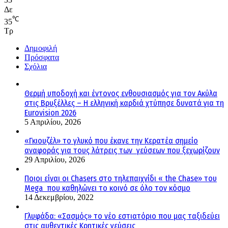
33
Δε
℃
35
Τρ
Δημοφιλή
Πρόσφατα
Σχόλια
Θερμή υποδοχή και έντονος ενθουσιασμός για τον Ακύλα
στις Βρυξέλλες – Η ελληνική καρδιά χτύπησε δυνατά για τη
Eurovision 2026
5 Απριλίου, 2026
«Γκιουζέλ» το γλυκό που έκανε την Κερατέα σημείο
αναφοράς για τους λάτρεις των γεύσεων που ξεχωρίζουν
29 Απριλίου, 2026
Ποιοι είναι οι Chasers στο τηλεπαιχνίδι « the Chase» του
Mega που καθηλώνει το κοινό σε όλο τον κόσμο
14 Δεκεμβρίου, 2022
Γλυφάδα: «Σασμός» το νέο εστιατόριο που μας ταξιδεύει
στις αυθεντικές Κρητικές γεύσεις