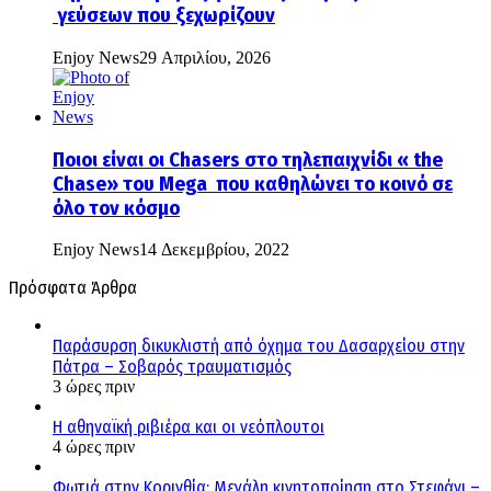
γεύσεων που ξεχωρίζουν
Enjoy News
29 Απριλίου, 2026
Ποιοι είναι οι Chasers στο τηλεπαιχνίδι « the
Chase» του Mega που καθηλώνει το κοινό σε
όλο τον κόσμο
Enjoy News
14 Δεκεμβρίου, 2022
Πρόσφατα Άρθρα
Παράσυρση δικυκλιστή από όχημα του Δασαρχείου στην
Πάτρα – Σοβαρός τραυματισμός
3 ώρες πριν
Η αθηναϊκή ριβιέρα και οι νεόπλουτοι
4 ώρες πριν
Φωτιά στην Κορινθία: Μεγάλη κινητοποίηση στο Στεφάνι –