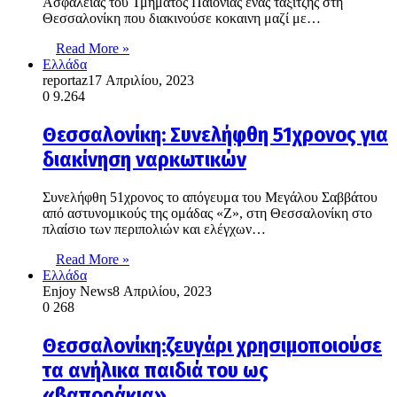
Ασφάλειας του Τμήματος Παιονίας ένας ταξιτζής στη
Θεσσαλονίκη που διακινούσε κοκαινη μαζί με…
Read More »
Ελλάδα
reportaz
17 Απριλίου, 2023
0
9.264
Θεσσαλονίκη: Συνελήφθη 51χρονος για
διακίνηση ναρκωτικών
Συνελήφθη 51χρονος το απόγευμα του Μεγάλου Σαββάτου
από αστυνομικούς της ομάδας «Ζ», στη Θεσσαλονίκη στο
πλαίσιο των περιπολιών και ελέγχων…
Read More »
Ελλάδα
Enjoy News
8 Απριλίου, 2023
0
268
Θεσσαλονίκη:ζευγάρι χρησιμοποιούσε
τα ανήλικα παιδιά του ως
«βαποράκια»