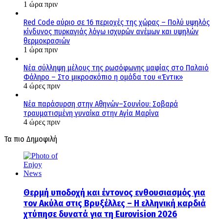
1 ώρα πριν
Red Code αύριο σε 16 περιοχές της χώρας – Πολύ υψηλός
κίνδυνος πυρκαγιάς λόγω ισχυρών ανέμων και υψηλών
θερμοκρασιών
1 ώρα πριν
Νέα σύλληψη μέλους της ρωσόφωνης μαφίας στο Παλαιό
Φάληρο – Στο μικροσκόπιο η ομάδα του «Έντικ»
4 ώρες πριν
Νέα παράσυρση στην Αθηνών–Σουνίου: Σοβαρά
τραυματισμένη γυναίκα στην Αγία Μαρίνα
4 ώρες πριν
Τα πιο Δημοφιλή
Θερμή υποδοχή και έντονος ενθουσιασμός για
τον Ακύλα στις Βρυξέλλες – Η ελληνική καρδιά
χτύπησε δυνατά για τη Eurovision 2026