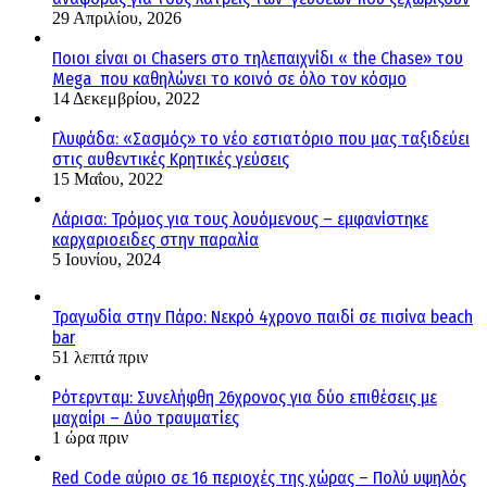
29 Απριλίου, 2026
Ποιοι είναι οι Chasers στο τηλεπαιχνίδι « the Chase» του
Mega που καθηλώνει το κοινό σε όλο τον κόσμο
14 Δεκεμβρίου, 2022
Γλυφάδα: «Σασμός» το νέο εστιατόριο που μας ταξιδεύει
στις αυθεντικές Κρητικές γεύσεις
15 Μαΐου, 2022
Λάρισα: Τρόμος για τους λουόμενους – εμφανίστηκε
καρχαριοειδες στην παραλία
5 Ιουνίου, 2024
Τραγωδία στην Πάρο: Νεκρό 4χρονο παιδί σε πισίνα beach
bar
51 λεπτά πριν
Ρότερνταμ: Συνελήφθη 26χρονος για δύο επιθέσεις με
μαχαίρι – Δύο τραυματίες
1 ώρα πριν
Red Code αύριο σε 16 περιοχές της χώρας – Πολύ υψηλός