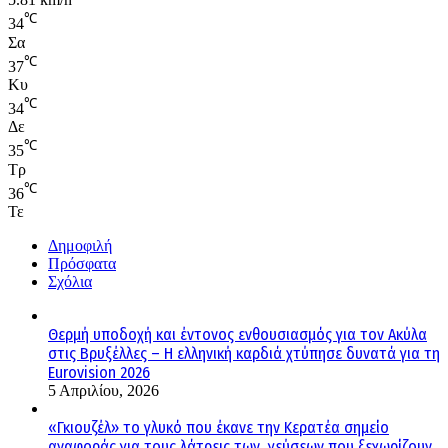
℃
34
Σα
℃
37
Κυ
℃
34
Δε
℃
35
Τρ
℃
36
Τε
Δημοφιλή
Πρόσφατα
Σχόλια
Θερμή υποδοχή και έντονος ενθουσιασμός για τον Ακύλα
στις Βρυξέλλες – Η ελληνική καρδιά χτύπησε δυνατά για τη
Eurovision 2026
5 Απριλίου, 2026
«Γκιουζέλ» το γλυκό που έκανε την Κερατέα σημείο
αναφοράς για τους λάτρεις των γεύσεων που ξεχωρίζουν