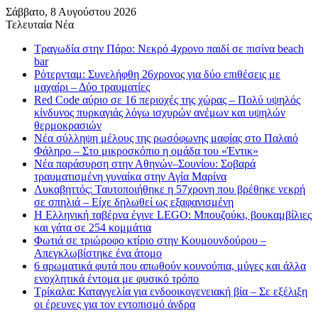
Σάββατο, 8 Αυγούστου 2026
Τελευταία Νέα
Τραγωδία στην Πάρο: Νεκρό 4χρονο παιδί σε πισίνα beach
bar
Ρότερνταμ: Συνελήφθη 26χρονος για δύο επιθέσεις με
μαχαίρι – Δύο τραυματίες
Red Code αύριο σε 16 περιοχές της χώρας – Πολύ υψηλός
κίνδυνος πυρκαγιάς λόγω ισχυρών ανέμων και υψηλών
θερμοκρασιών
Νέα σύλληψη μέλους της ρωσόφωνης μαφίας στο Παλαιό
Φάληρο – Στο μικροσκόπιο η ομάδα του «Έντικ»
Νέα παράσυρση στην Αθηνών–Σουνίου: Σοβαρά
τραυματισμένη γυναίκα στην Αγία Μαρίνα
Λυκαβηττός: Ταυτοποιήθηκε η 57χρονη που βρέθηκε νεκρή
σε σπηλιά – Είχε δηλωθεί ως εξαφανισμένη
H Ελληνική ταβέρνα έγινε LEGO: Μπουζούκι, βουκαμβίλιες
και γάτα σε 254 κομμάτια
Φωτιά σε τριώροφο κτίριο στην Κουμουνδούρου –
Απεγκλωβίστηκε ένα άτομο
6 αρωματικά φυτά που απωθούν κουνούπια, μύγες και άλλα
ενοχλητικά έντομα με φυσικό τρόπο
Τρίκαλα: Καταγγελία για ενδοοικογενειακή βία – Σε εξέλιξη
οι έρευνες για τον εντοπισμό άνδρα