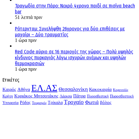
Τραγωδία στην Πάρο: Νεκρό 4χρονο παιδί σε πισίνα beach
bar
51 λεπτά πριν
Ρότερνταμ: Συνελήφθη 26χρονος για δύο επιθέσεις με
μαχαίρι – Δύο τραυματίες
1 ώρα πριν
Red Code αύριο σε 16 περιοχές της χώρας – Πολύ υψηλός
κίνδυνος πυρκαγιάς λόγω ισχυρών ανέμων και υψηλών
θερμοκρασιών
1 ώρα πριν
Ετικέτες
ΕΛ.ΑΣ
Θεσσαλονίκη
Kαιρός
Αθήνα
Κακοκαιρία
Κορονοϊός
Κυριάκος Μητσοτάκης
Πάτρα
Λάρισα
Πυροσβεστική
Κρήτη
Πυροσβεστική
Τροχαίο
Φωτιά
Τρίκαλα
βόλος
Υπηρεσία
Ρόδος
Τουρισμός