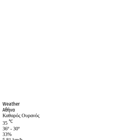
Weather
Αθήνα
Καθαρός Ουρανός
℃
35
36º - 30º
33%
5.81 km/h