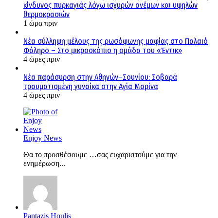
κίνδυνος πυρκαγιάς λόγω ισχυρών ανέμων και υψηλών
θερμοκρασιών
1 ώρα πριν
Νέα σύλληψη μέλους της ρωσόφωνης μαφίας στο Παλαιό
Φάληρο – Στο μικροσκόπιο η ομάδα του «Έντικ»
4 ώρες πριν
Νέα παράσυρση στην Αθηνών–Σουνίου: Σοβαρά
τραυματισμένη γυναίκα στην Αγία Μαρίνα
4 ώρες πριν
Enjoy News
Θα το προσθέσουμε …σας ευχαριστούμε για την
ενημέρωση...
Pantazis Houlis