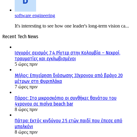
software engineering
It's interesting to see how one leader's long-term vision ca...
Recent Tech News
Ισχυρός σεισμός 7,4 Ρίχτερ στην Κολομβία – Νεκροί,
τραυματίες και εγκλωβισμένοι
5 ώρες πριν
Μήλος: Επιχείρηση διάσωσης 33χρονου από βράχο 20
μέτρων στη Φυριπλάκα
7 ώρες πριν
Πάρος: Στο μικροσκόπιο οι συνθήκες θανάτου του
4χρονου σε πισίνα beach bar
8 ώρες πριν
Πάτρα: Εκτός κινδύνου 2,5 ετών παιδί που έπεσε από
μπαλκόνι
8 ώρες πριν