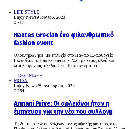
LIFE STYLE
Enjoy News
9 Ιουνίου, 2023
0
717
Hautes Grecian ένα φιλανθρωπικό
fashion event
Ολοκληρώθηκε με επιτυχία στο Παλαιό Ελαιουργείο
Ελευσίνας το Hautes Grecians 2023 με νέους αλλά και
καταξιωμένους σχεδιαστές. Το απόγευμα της …
Read More »
ΜΟΔΑ
Enjoy News
28 Ιανουαρίου, 2023
0
264
Armani Prive: Οι αρλεκίνοι ήταν η
έμπνευση για την νέα του συλλογή
Τη 2η μέρα των επιδείξεων μόδας υψηλής ραπτικής στο
Παρίσι, την έκλεισε ο Armani δείχνοντας την Privé συλλογή