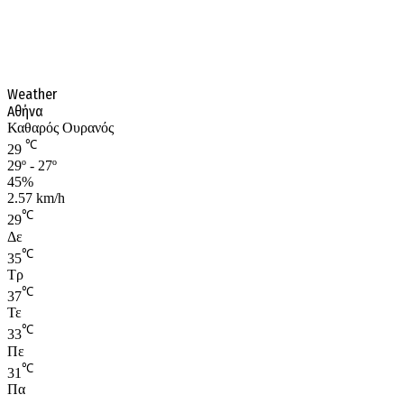
Weather
Αθήνα
Καθαρός Ουρανός
℃
29
29º - 27º
45%
2.57 km/h
℃
29
Δε
℃
35
Τρ
℃
37
Τε
℃
33
Πε
℃
31
Πα