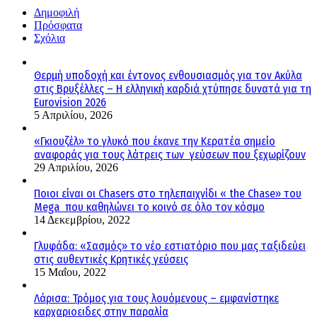
Δημοφιλή
Πρόσφατα
Σχόλια
Θερμή υποδοχή και έντονος ενθουσιασμός για τον Ακύλα
στις Βρυξέλλες – Η ελληνική καρδιά χτύπησε δυνατά για τη
Eurovision 2026
5 Απριλίου, 2026
«Γκιουζέλ» το γλυκό που έκανε την Κερατέα σημείο
αναφοράς για τους λάτρεις των γεύσεων που ξεχωρίζουν
29 Απριλίου, 2026
Ποιοι είναι οι Chasers στο τηλεπαιχνίδι « the Chase» του
Mega που καθηλώνει το κοινό σε όλο τον κόσμο
14 Δεκεμβρίου, 2022
Γλυφάδα: «Σασμός» το νέο εστιατόριο που μας ταξιδεύει
στις αυθεντικές Κρητικές γεύσεις
15 Μαΐου, 2022
Λάρισα: Τρόμος για τους λουόμενους – εμφανίστηκε
καρχαριοειδες στην παραλία