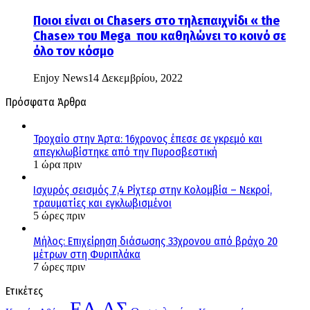
Ποιοι είναι οι Chasers στο τηλεπαιχνίδι « the
Chase» του Mega που καθηλώνει το κοινό σε
όλο τον κόσμο
Enjoy News
14 Δεκεμβρίου, 2022
Πρόσφατα Άρθρα
Τροχαίο στην Άρτα: 16χρονος έπεσε σε γκρεμό και
απεγκλωβίστηκε από την Πυροσβεστική
1 ώρα πριν
Ισχυρός σεισμός 7,4 Ρίχτερ στην Κολομβία – Νεκροί,
τραυματίες και εγκλωβισμένοι
5 ώρες πριν
Μήλος: Επιχείρηση διάσωσης 33χρονου από βράχο 20
μέτρων στη Φυριπλάκα
7 ώρες πριν
Ετικέτες
ΕΛ.ΑΣ