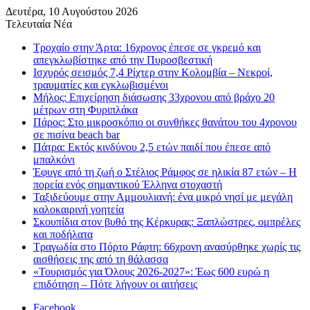
Δευτέρα, 10 Αυγούστου 2026
Τελευταία Νέα
Τροχαίο στην Άρτα: 16χρονος έπεσε σε γκρεμό και
απεγκλωβίστηκε από την Πυροσβεστική
Ισχυρός σεισμός 7,4 Ρίχτερ στην Κολομβία – Νεκροί,
τραυματίες και εγκλωβισμένοι
Μήλος: Επιχείρηση διάσωσης 33χρονου από βράχο 20
μέτρων στη Φυριπλάκα
Πάρος: Στο μικροσκόπιο οι συνθήκες θανάτου του 4χρονου
σε πισίνα beach bar
Πάτρα: Εκτός κινδύνου 2,5 ετών παιδί που έπεσε από
μπαλκόνι
Έφυγε από τη ζωή ο Στέλιος Ράμφος σε ηλικία 87 ετών – Η
πορεία ενός σημαντικού Έλληνα στοχαστή
Ταξιδεύουμε στην Αμμουλιανή: ένα μικρό νησί με μεγάλη
καλοκαιρινή γοητεία
Σκουπίδια στον βυθό της Κέρκυρας: Ξαπλώστρες, ομπρέλες
και ποδήλατα
Τραγωδία στο Πόρτο Ράφτη: 66χρονη ανασύρθηκε χωρίς τις
αισθήσεις της από τη θάλασσα
«Τουρισμός για Όλους 2026-2027»: Έως 600 ευρώ η
επιδότηση – Πότε λήγουν οι αιτήσεις
Facebook