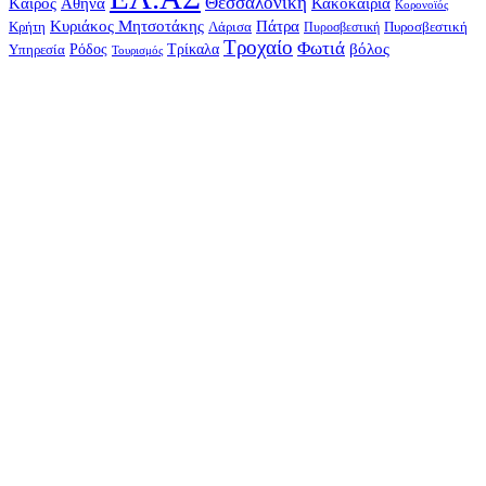
Θεσσαλονίκη
Kαιρός
Αθήνα
Κακοκαιρία
Κορονοϊός
Κυριάκος Μητσοτάκης
Πάτρα
Λάρισα
Πυροσβεστική
Κρήτη
Πυροσβεστική
Τροχαίο
Φωτιά
Τρίκαλα
βόλος
Υπηρεσία
Ρόδος
Τουρισμός