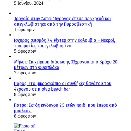
5 Ιουνίου, 2024
Τροχαίο στην Άρτα: 16χρονος έπεσε σε γκρεμό και
απεγκλωβίστηκε από την Πυροσβεστική
1 ώρα πριν
Ισχυρός σεισμός 7,4 Ρίχτερ στην Κολομβία – Νεκροί,
τραυματίες και εγκλωβισμένοι
5 ώρες πριν
Μήλος: Επιχείρηση διάσωσης 33χρονου από βράχο 20
μέτρων στη Φυριπλάκα
7 ώρες πριν
Πάρος: Στο μικροσκόπιο οι συνθήκες θανάτου του
4χρονου σε πισίνα beach bar
8 ώρες πριν
Πάτρα: Εκτός κινδύνου 2,5 ετών παιδί που έπεσε από
μπαλκόνι
8 ώρες πριν