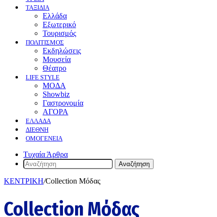
ΤΑΞΙΔΙΑ
Ελλάδα
Εξωτερικό
Τουρισμός
ΠΟΛΙΤΙΣΜΟΣ
Eκδηλώσεις
Mουσεία
Θέατρο
LIFE STYLE
ΜΟΔΑ
Showbiz
Γαστρονομία
ΑΓΟΡΑ
ΕΛΛΆΔΑ
ΔΙΕΘΝΉ
ΟΜΟΓΈΝΕΙΑ
Τυχαία Άρθρα
Αναζήτηση
ΚΕΝΤΡΙΚΗ
/
Collection Μόδας
Collection Μόδας