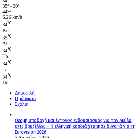
34
35º - 30º
44%
6.26 km/h
℃
34
Κυ
℃
35
Δε
℃
34
Τρ
℃
34
Τε
℃
34
Πε
Δημοφιλή
Πρόσφατα
Σχόλια
Θερμή υποδοχή και έντονος ενθουσιασμός για τον Ακύλα
στις Βρυξέλλες – Η ελληνική καρδιά χτύπησε δυνατά για τη
Eurovision 2026
5 Απριλίου, 2026