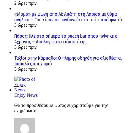
2 ώρες πριν
«Μαμά» με φωνή από AI: Απάτη στη Λάρισα με θύμα
ανήλικο – Του είπαν ότι κινδυνεύει το σπίτι από φωτιά
3 ώρες πριν
Πάρος: Κλειστό σήμερα το beach bar όπου πνίγηκε ο
4χρονος – Απολογείται ο ιδιοκτήτης
3 ώρες πριν
Ταξίδι στην Κάρπαθο: Ο πλήρης οδηγός για αξιοθέατα,
παραλίες και χωριά
3 ώρες πριν
Enjoy News
Θα το προσθέσουμε …σας ευχαριστούμε για την
ενημέρωση...