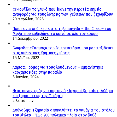
«Γκιουζέλ» το γλυκό που έκανε την Κερατέα σημείο
αναφοράς για τους λάτρεις των γεύσεων που ξεχωρίζουν
29 Απριλίου, 2026
Ποιοι είναι οι Chasers στο τηλεπαιχνίδι « the Chase» του
Mega που καθηλώνει το κοινό σε όλο τον κόσμο
14 Δεκεμβρίου, 2022
Γλυφάδα: «Σασμός» το νέο εστιατόριο που μας ταξιδεύει
στις αυθεντικές Κρητικές γεύσεις
15 Μαΐου, 2022
Λάρισα: Τρόμος για τους λουόμενους – εμφανίστηκε
καρχαριοειδες στην παραλία
5 Ιουνίου, 2024
Νέος συναγερμός για πυρκαγιές: Ισχυροί βοριάδες, 40άρια
και ξηρασία έως την Τετάρτη
2 λεπτά πριν
Δούναβης: Η ξηρασία αποκαλύπτει τα ναυάγια του στόλου
του Χίτλερ – Έως 200 πολεμικά πλοία στον βυθό