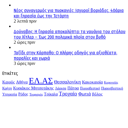
Νέος συναγερμός για πυρκαγιές: Ισχυροί βοριάδες, 40άρια
και ξηρασία έως την Τετάρτη
2 λεπτά πριν
Δούναβης: Η ξηρασία αποκαλύπτει τα ναυάγια του στόλου
του Χίτλερ – Έως 200 πολεμικά πλοία στον βυθό
2 ώρες πριν
Ταξίδι στην Κάρπαθο: Ο πλήρης οδηγός για αξιοθέατα,
παραλίες και χωριά
3 ώρες πριν
Ετικέτες
ΕΛ.ΑΣ
Θεσσαλονίκη
Kαιρός
Αθήνα
Κακοκαιρία
Κορονοϊός
Κυριάκος Μητσοτάκης
Πάτρα
Λάρισα
Πυροσβεστική
Κρήτη
Πυροσβεστική
Τροχαίο
Φωτιά
Τρίκαλα
βόλος
Υπηρεσία
Ρόδος
Τουρισμός