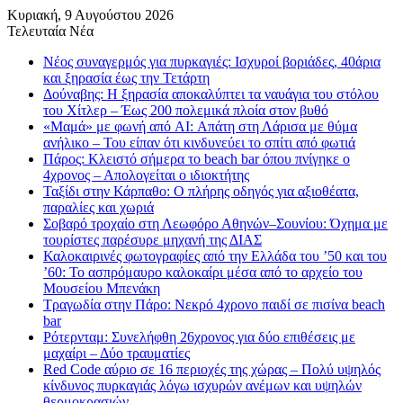
Κυριακή, 9 Αυγούστου 2026
Τελευταία Νέα
Νέος συναγερμός για πυρκαγιές: Ισχυροί βοριάδες, 40άρια
και ξηρασία έως την Τετάρτη
Δούναβης: Η ξηρασία αποκαλύπτει τα ναυάγια του στόλου
του Χίτλερ – Έως 200 πολεμικά πλοία στον βυθό
«Μαμά» με φωνή από AI: Απάτη στη Λάρισα με θύμα
ανήλικο – Του είπαν ότι κινδυνεύει το σπίτι από φωτιά
Πάρος: Κλειστό σήμερα το beach bar όπου πνίγηκε ο
4χρονος – Απολογείται ο ιδιοκτήτης
Ταξίδι στην Κάρπαθο: Ο πλήρης οδηγός για αξιοθέατα,
παραλίες και χωριά
Σοβαρό τροχαίο στη Λεωφόρο Αθηνών–Σουνίου: Όχημα με
τουρίστες παρέσυρε μηχανή της ΔΙΑΣ
Καλοκαιρινές φωτογραφίες από την Ελλάδα του ’50 και του
’60: Το ασπρόμαυρο καλοκαίρι μέσα από το αρχείο του
Μουσείου Μπενάκη
Τραγωδία στην Πάρο: Νεκρό 4χρονο παιδί σε πισίνα beach
bar
Ρότερνταμ: Συνελήφθη 26χρονος για δύο επιθέσεις με
μαχαίρι – Δύο τραυματίες
Red Code αύριο σε 16 περιοχές της χώρας – Πολύ υψηλός
κίνδυνος πυρκαγιάς λόγω ισχυρών ανέμων και υψηλών
θερμοκρασιών