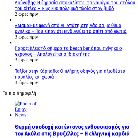
Δούναβης: Η ξηρασία αποκαλύπτει τα ναυάγια του στόλου
του Χίτλερ – Έως 200 πολεμικά πλοία στον βυθό
2 ώρες πριν
«Μαμά» με φωνή από AI: Απάτη στη Λάρισα με θύμα
ανήλικο – Του είπαν ότι κινδυνεύει το σπίτι από φωτιά
3 ώρες πριν
Πάρος: Κλειστό σήμερα το beach bar όπου πνίγηκε ο
4χρονος – Απολογείται ο ιδιοκτήτης
3 ώρες πριν
Ταξίδι στην Κάρπαθο: Ο πλήρης οδηγός για αξιοθέατα,
παραλίες και χωριά
3 ώρες πριν
Τα πιο Δημοφιλή
Θερμή υποδοχή και έντονος ενθουσιασμός για
τον Ακύλα στις Βρυξέλλες – Η ελληνική καρδιά