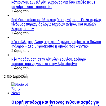
Ρότερνταμ: Συνελήφθη 26χρονος για δύο επιθέσεις με
μαχαίρι – Δύο τραυματίες
2 ώρες πριν
Red Code αύριο σε 16 περιοχές της χώρας – Πολύ υψηλός
κίνδυνος πυρκαγιάς λόγω ισχυρών ανέμων και υψηλών
θερμοκρασιών
2 ώρες πριν
Νέα σύλληψη μέλους της ρωσόφωνης μαφίας στο Παλαιό
Φάληρο – Στο μικροσκόπιο η ομάδα του «Έντικ»
5 ώρες πριν
Νέα παράσυρση στην Αθηνών–Σουνίου: Σοβαρά
τραυματισμένη γυναίκα στην Αγία Μαρίνα
5 ώρες πριν
Τα πιο Δημοφιλή
Θερμή υποδοχή και έντονος ενθουσιασμός για