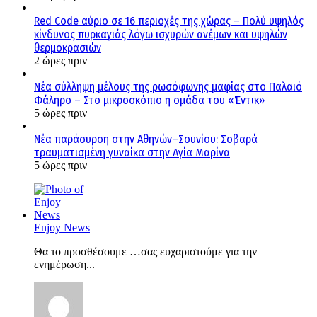
Red Code αύριο σε 16 περιοχές της χώρας – Πολύ υψηλός
κίνδυνος πυρκαγιάς λόγω ισχυρών ανέμων και υψηλών
θερμοκρασιών
2 ώρες πριν
Νέα σύλληψη μέλους της ρωσόφωνης μαφίας στο Παλαιό
Φάληρο – Στο μικροσκόπιο η ομάδα του «Έντικ»
5 ώρες πριν
Νέα παράσυρση στην Αθηνών–Σουνίου: Σοβαρά
τραυματισμένη γυναίκα στην Αγία Μαρίνα
5 ώρες πριν
Enjoy News
Θα το προσθέσουμε …σας ευχαριστούμε για την
ενημέρωση...