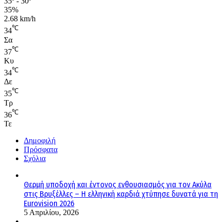
35º - 30º
35%
2.68 km/h
℃
34
Σα
℃
37
Κυ
℃
34
Δε
℃
35
Τρ
℃
36
Τε
Δημοφιλή
Πρόσφατα
Σχόλια
Θερμή υποδοχή και έντονος ενθουσιασμός για τον Ακύλα
στις Βρυξέλλες – Η ελληνική καρδιά χτύπησε δυνατά για τη
Eurovision 2026
5 Απριλίου, 2026