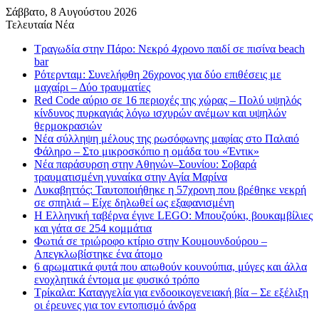
Σάββατο, 8 Αυγούστου 2026
Τελευταία Νέα
Τραγωδία στην Πάρο: Νεκρό 4χρονο παιδί σε πισίνα beach
bar
Ρότερνταμ: Συνελήφθη 26χρονος για δύο επιθέσεις με
μαχαίρι – Δύο τραυματίες
Red Code αύριο σε 16 περιοχές της χώρας – Πολύ υψηλός
κίνδυνος πυρκαγιάς λόγω ισχυρών ανέμων και υψηλών
θερμοκρασιών
Νέα σύλληψη μέλους της ρωσόφωνης μαφίας στο Παλαιό
Φάληρο – Στο μικροσκόπιο η ομάδα του «Έντικ»
Νέα παράσυρση στην Αθηνών–Σουνίου: Σοβαρά
τραυματισμένη γυναίκα στην Αγία Μαρίνα
Λυκαβηττός: Ταυτοποιήθηκε η 57χρονη που βρέθηκε νεκρή
σε σπηλιά – Είχε δηλωθεί ως εξαφανισμένη
H Ελληνική ταβέρνα έγινε LEGO: Μπουζούκι, βουκαμβίλιες
και γάτα σε 254 κομμάτια
Φωτιά σε τριώροφο κτίριο στην Κουμουνδούρου –
Απεγκλωβίστηκε ένα άτομο
6 αρωματικά φυτά που απωθούν κουνούπια, μύγες και άλλα
ενοχλητικά έντομα με φυσικό τρόπο
Τρίκαλα: Καταγγελία για ενδοοικογενειακή βία – Σε εξέλιξη
οι έρευνες για τον εντοπισμό άνδρα