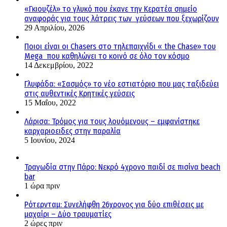
«Γκιουζέλ» το γλυκό που έκανε την Κερατέα σημείο
αναφοράς για τους λάτρεις των γεύσεων που ξεχωρίζουν
29 Απριλίου, 2026
Ποιοι είναι οι Chasers στο τηλεπαιχνίδι « the Chase» του
Mega που καθηλώνει το κοινό σε όλο τον κόσμο
14 Δεκεμβρίου, 2022
Γλυφάδα: «Σασμός» το νέο εστιατόριο που μας ταξιδεύει
στις αυθεντικές Κρητικές γεύσεις
15 Μαΐου, 2022
Λάρισα: Τρόμος για τους λουόμενους – εμφανίστηκε
καρχαριοειδες στην παραλία
5 Ιουνίου, 2024
Τραγωδία στην Πάρο: Νεκρό 4χρονο παιδί σε πισίνα beach
bar
1 ώρα πριν
Ρότερνταμ: Συνελήφθη 26χρονος για δύο επιθέσεις με
μαχαίρι – Δύο τραυματίες
2 ώρες πριν