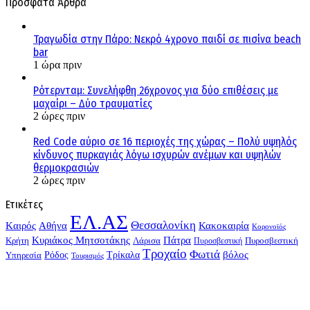
Πρόσφατα Άρθρα
Τραγωδία στην Πάρο: Νεκρό 4χρονο παιδί σε πισίνα beach
bar
1 ώρα πριν
Ρότερνταμ: Συνελήφθη 26χρονος για δύο επιθέσεις με
μαχαίρι – Δύο τραυματίες
2 ώρες πριν
Red Code αύριο σε 16 περιοχές της χώρας – Πολύ υψηλός
κίνδυνος πυρκαγιάς λόγω ισχυρών ανέμων και υψηλών
θερμοκρασιών
2 ώρες πριν
Ετικέτες
ΕΛ.ΑΣ
Θεσσαλονίκη
Kαιρός
Αθήνα
Κακοκαιρία
Κορονοϊός
Κυριάκος Μητσοτάκης
Πάτρα
Λάρισα
Πυροσβεστική
Κρήτη
Πυροσβεστική
Τροχαίο
Φωτιά
Τρίκαλα
βόλος
Υπηρεσία
Ρόδος
Τουρισμός