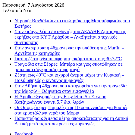
Παρασκευή, 7 Αυγούστου 2026
Τελευταία Νέα
Ντροπή: Βανδάλισαν το εκκλησάκι της Μεταμόρφωσης του
Σωτήρος
Στον εισαγγελέα ο διευθυντής του ΔΕΔΔΗΕ Άρτας για τις
εκρήξεις στο ΚΥΤ Αράχθου – Αναζητείται ο τεχνικός
συντήρησης
Στην ανακρίτρια η 46χρονη για την υπόθεση της Marfin –
Αρνείται τις κατηγορίες
Γιατί η ζέστη γίνεται αφόρητη ακόμα και στους 30-32°C
Τραγωδία στις Σέρρες: Μητέρα και γιος σκοτώθηκαν σε
μετωπική σύγκρουση με φορτηγό
Ζέστη έως 40°C και ισχυροί άνεμοι μέχρι την Κυριακή –
Πολύ υψηλός ο κίνδυνος πυρκαγιάς
Στην Αθήνα η 46χρονη που κατηγορείται για την τραγωδία
της Μαρφίν – Οδηγείται στον εισαγγελέα
Η Apollo εξαγοράζει την EasyJet το Sir Στέλιου
Χατζηιωάννου έναντι 5,7 δισ. λιρών
Οι Ομορφότερες Παραλίες της Πελοποννήσου για βουτιές
στα κρυστάλλινα νερά του Μοριά
Παπασταύρου: Άμεσα μέτρα αποκατάστασης για τη Δυτική
Αττική μετά τις καταστροφικές πυρκαγιές
Facebook