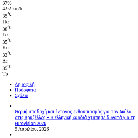
37%
4.92 km/h
℃
35
Πα
℃
38
Σα
℃
35
Κυ
℃
33
Δε
℃
35
Τρ
Δημοφιλή
Πρόσφατα
Σχόλια
Θερμή υποδοχή και έντονος ενθουσιασμός για τον Ακύλα
στις Βρυξέλλες – Η ελληνική καρδιά χτύπησε δυνατά για τη
Eurovision 2026
5 Απριλίου, 2026