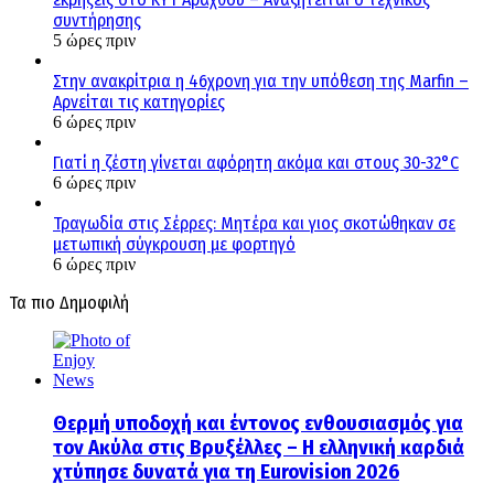
συντήρησης
5 ώρες πριν
Στην ανακρίτρια η 46χρονη για την υπόθεση της Marfin –
Αρνείται τις κατηγορίες
6 ώρες πριν
Γιατί η ζέστη γίνεται αφόρητη ακόμα και στους 30-32°C
6 ώρες πριν
Τραγωδία στις Σέρρες: Μητέρα και γιος σκοτώθηκαν σε
μετωπική σύγκρουση με φορτηγό
6 ώρες πριν
Τα πιο Δημοφιλή
Θερμή υποδοχή και έντονος ενθουσιασμός για
τον Ακύλα στις Βρυξέλλες – Η ελληνική καρδιά
χτύπησε δυνατά για τη Eurovision 2026