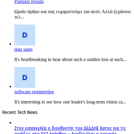
Pantazis Houlis
Ωραίο άρθρο και σας ευχαριστούμε για αυτό. Αλλά ξεχάσατε
τελ...
data sains
It's heartbreaking to hear about such a sudden loss at such...
software engineering
It's interesting to see how one leader's long-term vision ca...
Recent Tech News
Στον εισαγγελέα ο διευθυντής του ΔΕΔΔΗΕ Άρτας για τις
εκρήξεις στο ΚΥΤ Αράχθου – Αναζητείται ο τεχνικός