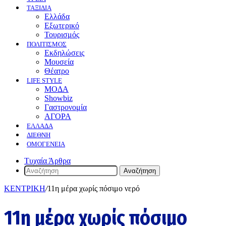
ΤΑΞΙΔΙΑ
Ελλάδα
Εξωτερικό
Τουρισμός
ΠΟΛΙΤΙΣΜΟΣ
Eκδηλώσεις
Mουσεία
Θέατρο
LIFE STYLE
ΜΟΔΑ
Showbiz
Γαστρονομία
ΑΓΟΡΑ
ΕΛΛΆΔΑ
ΔΙΕΘΝΉ
ΟΜΟΓΈΝΕΙΑ
Τυχαία Άρθρα
Αναζήτηση
ΚΕΝΤΡΙΚΗ
/
11η μέρα χωρίς πόσιμο νερό
11η μέρα χωρίς πόσιμο