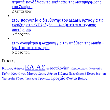
Ντροπή: Βανδάλισαν το εκκλησάκι της Μεταμόρφωσης
του Σωτήρος
2 λεπτά πριν
Στον εισαγγελέα ο διευθυντής του ΔΕΔΔΗΕ Άρτας για τις
εκρήξεις στο ΚΥΤ Αράχθου – Αναζητείται ο τεχνικός
συντήρησης
5 ώρες πριν
Στην ανακρίτρια η 46χρονη για την υπόθεση της Marfin –
Αρνείται τις κατηγορίες
6 ώρες πριν
Ετικέτες
ΕΛ.ΑΣ
Θεσσαλονίκη
Kαιρός
Αθήνα
Κακοκαιρία
Κορονοϊός
Κυριάκος Μητσοτάκης
Πάτρα
Λάρισα
Κρήτη
Πυροσβεστική
Πυροσβεστική
Τροχαίο
Φωτιά
Τρίκαλα
βόλος
Ρόδος
Υπηρεσία
Τουρισμός