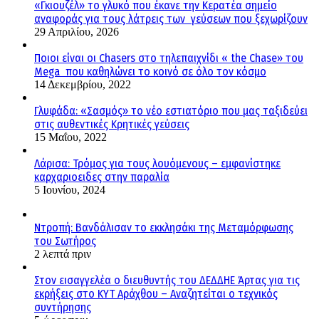
«Γκιουζέλ» το γλυκό που έκανε την Κερατέα σημείο
αναφοράς για τους λάτρεις των γεύσεων που ξεχωρίζουν
29 Απριλίου, 2026
Ποιοι είναι οι Chasers στο τηλεπαιχνίδι « the Chase» του
Mega που καθηλώνει το κοινό σε όλο τον κόσμο
14 Δεκεμβρίου, 2022
Γλυφάδα: «Σασμός» το νέο εστιατόριο που μας ταξιδεύει
στις αυθεντικές Κρητικές γεύσεις
15 Μαΐου, 2022
Λάρισα: Τρόμος για τους λουόμενους – εμφανίστηκε
καρχαριοειδες στην παραλία
5 Ιουνίου, 2024
Ντροπή: Βανδάλισαν το εκκλησάκι της Μεταμόρφωσης
του Σωτήρος
2 λεπτά πριν
Στον εισαγγελέα ο διευθυντής του ΔΕΔΔΗΕ Άρτας για τις
εκρήξεις στο ΚΥΤ Αράχθου – Αναζητείται ο τεχνικός
συντήρησης