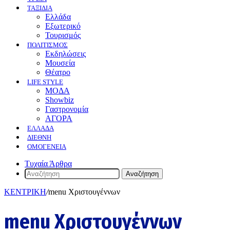
ΤΑΞΙΔΙΑ
Ελλάδα
Εξωτερικό
Τουρισμός
ΠΟΛΙΤΙΣΜΟΣ
Eκδηλώσεις
Mουσεία
Θέατρο
LIFE STYLE
ΜΟΔΑ
Showbiz
Γαστρονομία
ΑΓΟΡΑ
ΕΛΛΆΔΑ
ΔΙΕΘΝΉ
ΟΜΟΓΈΝΕΙΑ
Τυχαία Άρθρα
Αναζήτηση
ΚΕΝΤΡΙΚΗ
/
menu Χριστουγέννων
menu Χριστουγέννων