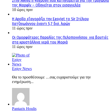
Στην Αθήνα η 46χρονη που κατηγορείται για την τραγωδία
της Μαρφίν – Οδηγείται στον εισαγγελέα
10 ώρες πριν
Η Apollo εξαγοράζει την EasyJet το Sir Στέλιου
Χατζηιωάννου έναντι 5,7 δισ. λιρών
11 ώρες πριν
Οι Ομορφότερες Παραλίες της Πελοποννήσου για βουτιές
στα κρυστάλλινα νερά του Μοριά
11 ώρες πριν
Enjoy News
Θα το προσθέσουμε …σας ευχαριστούμε για την
ενημέρωση...
Pantazis Houlis