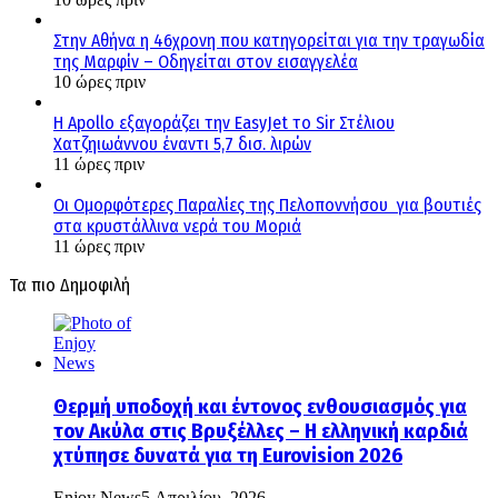
Στην Αθήνα η 46χρονη που κατηγορείται για την τραγωδία
της Μαρφίν – Οδηγείται στον εισαγγελέα
10 ώρες πριν
Η Apollo εξαγοράζει την EasyJet το Sir Στέλιου
Χατζηιωάννου έναντι 5,7 δισ. λιρών
11 ώρες πριν
Οι Ομορφότερες Παραλίες της Πελοποννήσου για βουτιές
στα κρυστάλλινα νερά του Μοριά
11 ώρες πριν
Τα πιο Δημοφιλή
Θερμή υποδοχή και έντονος ενθουσιασμός για
τον Ακύλα στις Βρυξέλλες – Η ελληνική καρδιά
χτύπησε δυνατά για τη Eurovision 2026
Enjoy News
5 Απριλίου, 2026