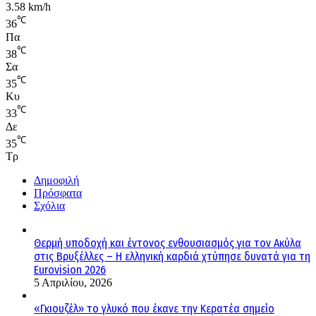
3.58 km/h
℃
36
Πα
℃
38
Σα
℃
35
Κυ
℃
33
Δε
℃
35
Τρ
Δημοφιλή
Πρόσφατα
Σχόλια
Θερμή υποδοχή και έντονος ενθουσιασμός για τον Ακύλα
στις Βρυξέλλες – Η ελληνική καρδιά χτύπησε δυνατά για τη
Eurovision 2026
5 Απριλίου, 2026
«Γκιουζέλ» το γλυκό που έκανε την Κερατέα σημείο