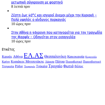
μετωπική σύγκρουση με φορτηγό
8 λεπτά πριν
Ζέστη έως 40°C και ισχυροί άνεμοι μέχρι την Κυριακή –
Πολύ υψηλός ο κίνδυνος πυρκαγιάς
10 ώρες πριν
Στην Αθήνα η 46χρονη που κατηγορείται για την τραγωδία
της Μαρφίν – Οδηγείται στον εισαγγελέα
10 ώρες πριν
Ετικέτες
ΕΛ.ΑΣ
Θεσσαλονίκη
Kαιρός
Αθήνα
Κακοκαιρία
Κορονοϊός
Κυριάκος Μητσοτάκης
Πάτρα
Λάρισα
Κρήτη
Πυροσβεστική
Πυροσβεστική
Τροχαίο
Φωτιά
Τρίκαλα
βόλος
Ρόδος
Υπηρεσία
Τουρισμός