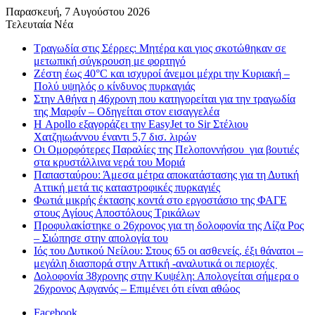
Παρασκευή, 7 Αυγούστου 2026
Τελευταία Νέα
Τραγωδία στις Σέρρες: Μητέρα και γιος σκοτώθηκαν σε
μετωπική σύγκρουση με φορτηγό
Ζέστη έως 40°C και ισχυροί άνεμοι μέχρι την Κυριακή –
Πολύ υψηλός ο κίνδυνος πυρκαγιάς
Στην Αθήνα η 46χρονη που κατηγορείται για την τραγωδία
της Μαρφίν – Οδηγείται στον εισαγγελέα
Η Apollo εξαγοράζει την EasyJet το Sir Στέλιου
Χατζηιωάννου έναντι 5,7 δισ. λιρών
Οι Ομορφότερες Παραλίες της Πελοποννήσου για βουτιές
στα κρυστάλλινα νερά του Μοριά
Παπασταύρου: Άμεσα μέτρα αποκατάστασης για τη Δυτική
Αττική μετά τις καταστροφικές πυρκαγιές
Φωτιά μικρής έκτασης κοντά στο εργοστάσιο της ΦΑΓΕ
στους Αγίους Αποστόλους Τρικάλων
Προφυλακίστηκε ο 26χρονος για τη δολοφονία της Λίζα Ρος
– Σιώπησε στην απολογία του
Ιός του Δυτικού Νείλου: Στους 65 οι ασθενείς, έξι θάνατοι –
μεγάλη διασπορά στην Αττική -αναλυτικά οι περιοχές
Δολοφονία 38χρονης στην Κυψέλη: Απολογείται σήμερα ο
26χρονος Αφγανός – Επιμένει ότι είναι αθώος
Facebook