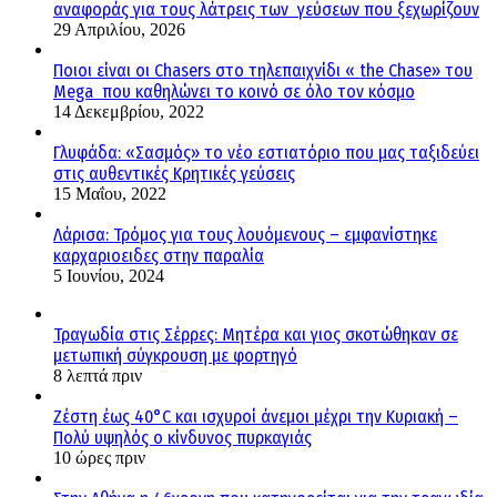
αναφοράς για τους λάτρεις των γεύσεων που ξεχωρίζουν
29 Απριλίου, 2026
Ποιοι είναι οι Chasers στο τηλεπαιχνίδι « the Chase» του
Mega που καθηλώνει το κοινό σε όλο τον κόσμο
14 Δεκεμβρίου, 2022
Γλυφάδα: «Σασμός» το νέο εστιατόριο που μας ταξιδεύει
στις αυθεντικές Κρητικές γεύσεις
15 Μαΐου, 2022
Λάρισα: Τρόμος για τους λουόμενους – εμφανίστηκε
καρχαριοειδες στην παραλία
5 Ιουνίου, 2024
Τραγωδία στις Σέρρες: Μητέρα και γιος σκοτώθηκαν σε
μετωπική σύγκρουση με φορτηγό
8 λεπτά πριν
Ζέστη έως 40°C και ισχυροί άνεμοι μέχρι την Κυριακή –
Πολύ υψηλός ο κίνδυνος πυρκαγιάς
10 ώρες πριν