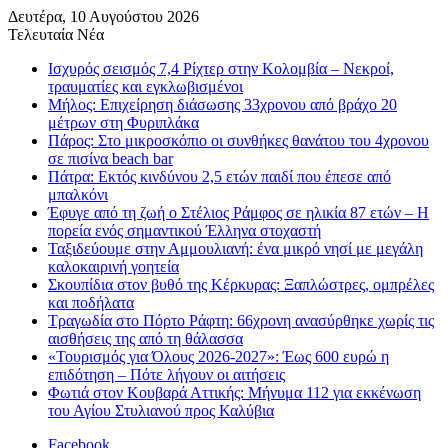
Δευτέρα, 10 Αυγούστου 2026
Τελευταία Νέα
Ισχυρός σεισμός 7,4 Ρίχτερ στην Κολομβία – Νεκροί,
τραυματίες και εγκλωβισμένοι
Μήλος: Επιχείρηση διάσωσης 33χρονου από βράχο 20
μέτρων στη Φυριπλάκα
Πάρος: Στο μικροσκόπιο οι συνθήκες θανάτου του 4χρονου
σε πισίνα beach bar
Πάτρα: Εκτός κινδύνου 2,5 ετών παιδί που έπεσε από
μπαλκόνι
Έφυγε από τη ζωή ο Στέλιος Ράμφος σε ηλικία 87 ετών – Η
πορεία ενός σημαντικού Έλληνα στοχαστή
Ταξιδεύουμε στην Αμμουλιανή: ένα μικρό νησί με μεγάλη
καλοκαιρινή γοητεία
Σκουπίδια στον βυθό της Κέρκυρας: Ξαπλώστρες, ομπρέλες
και ποδήλατα
Τραγωδία στο Πόρτο Ράφτη: 66χρονη ανασύρθηκε χωρίς τις
αισθήσεις της από τη θάλασσα
«Τουρισμός για Όλους 2026-2027»: Έως 600 ευρώ η
επιδότηση – Πότε λήγουν οι αιτήσεις
Φωτιά στον Κουβαρά Αττικής: Μήνυμα 112 για εκκένωση
του Αγίου Στυλιανού προς Καλύβια
Facebook