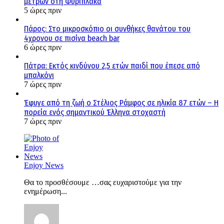
μέτρων στη Φυριπλάκα
5 ώρες πριν
Πάρος: Στο μικροσκόπιο οι συνθήκες θανάτου του
4χρονου σε πισίνα beach bar
6 ώρες πριν
Πάτρα: Εκτός κινδύνου 2,5 ετών παιδί που έπεσε από
μπαλκόνι
7 ώρες πριν
Έφυγε από τη ζωή ο Στέλιος Ράμφος σε ηλικία 87 ετών – Η
πορεία ενός σημαντικού Έλληνα στοχαστή
7 ώρες πριν
Enjoy News
Θα το προσθέσουμε …σας ευχαριστούμε για την
ενημέρωση...