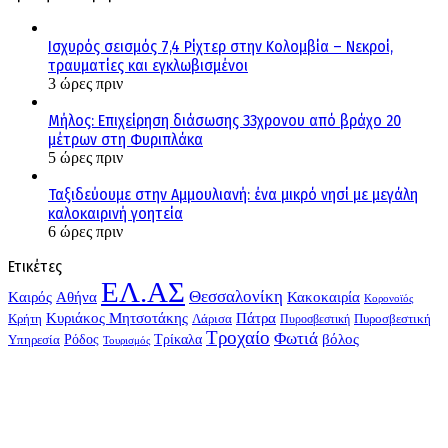
Ισχυρός σεισμός 7,4 Ρίχτερ στην Κολομβία – Νεκροί,
τραυματίες και εγκλωβισμένοι
3 ώρες πριν
Μήλος: Επιχείρηση διάσωσης 33χρονου από βράχο 20
μέτρων στη Φυριπλάκα
5 ώρες πριν
Ταξιδεύουμε στην Αμμουλιανή: ένα μικρό νησί με μεγάλη
καλοκαιρινή γοητεία
6 ώρες πριν
Ετικέτες
ΕΛ.ΑΣ
Θεσσαλονίκη
Kαιρός
Αθήνα
Κακοκαιρία
Κορονοϊός
Κυριάκος Μητσοτάκης
Πάτρα
Λάρισα
Πυροσβεστική
Κρήτη
Πυροσβεστική
Τροχαίο
Φωτιά
Τρίκαλα
βόλος
Υπηρεσία
Ρόδος
Τουρισμός