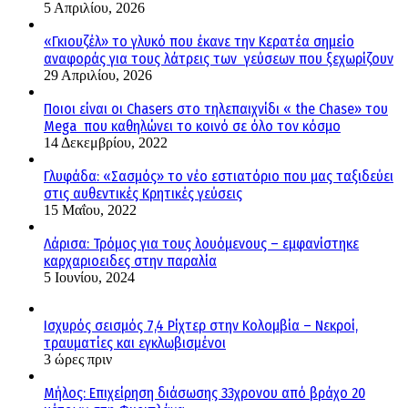
5 Απριλίου, 2026
«Γκιουζέλ» το γλυκό που έκανε την Κερατέα σημείο
αναφοράς για τους λάτρεις των γεύσεων που ξεχωρίζουν
29 Απριλίου, 2026
Ποιοι είναι οι Chasers στο τηλεπαιχνίδι « the Chase» του
Mega που καθηλώνει το κοινό σε όλο τον κόσμο
14 Δεκεμβρίου, 2022
Γλυφάδα: «Σασμός» το νέο εστιατόριο που μας ταξιδεύει
στις αυθεντικές Κρητικές γεύσεις
15 Μαΐου, 2022
Λάρισα: Τρόμος για τους λουόμενους – εμφανίστηκε
καρχαριοειδες στην παραλία
5 Ιουνίου, 2024
Ισχυρός σεισμός 7,4 Ρίχτερ στην Κολομβία – Νεκροί,
τραυματίες και εγκλωβισμένοι
3 ώρες πριν
Μήλος: Επιχείρηση διάσωσης 33χρονου από βράχο 20