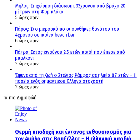
Μήλος: Επιχείρηση διάσωσης 33χρονου από βράχο 20
μέτρων στη Φυριπλάκα
5 ώρες πριν
Πάρος: Στο μικροσκόπιο οι συνθήκες θανάτου του
4χρονου σε πισίνα beach bar
6 ώρες πριν
Πάτρα: Εκτός κινδύνου 2,5 ετών παιδί που έπεσε από
μπαλκόνι
7 ώρες πριν
Έφυγε από τη ζωή ο Στέλιος Ράμφος σε ηλικία 87 ετών – Η
πορεία ενός σημαντικού Έλληνα στοχαστή
7 ώρες πριν
Τα πιο Δημοφιλή
Θερμή υποδοχή και έντονος ενθουσιασμός για
τον Ακύλα στις Βρυξέλλες – Η ελληνική καρδιά