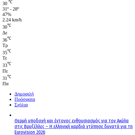
℃
30
31º - 28º
47%
2.24 km/h
℃
30
Δε
℃
36
Τρ
℃
35
Τε
℃
33
Πε
℃
31
Πα
Δημοφιλή
Πρόσφατα
Σχόλια
Θερμή υποδοχή και έντονος ενθουσιασμός για τον Ακύλα
στις Βρυξέλλες – Η ελληνική καρδιά χτύπησε δυνατά για τη
Eurovision 2026