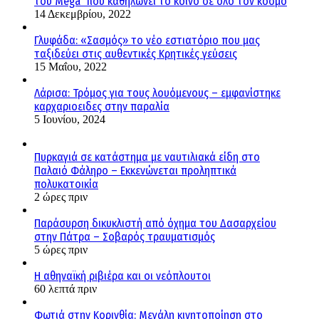
του Mega που καθηλώνει το κοινό σε όλο τον κόσμο
14 Δεκεμβρίου, 2022
Γλυφάδα: «Σασμός» το νέο εστιατόριο που μας
ταξιδεύει στις αυθεντικές Κρητικές γεύσεις
15 Μαΐου, 2022
Λάρισα: Τρόμος για τους λουόμενους – εμφανίστηκε
καρχαριοειδες στην παραλία
5 Ιουνίου, 2024
Πυρκαγιά σε κατάστημα με ναυτιλιακά είδη στο
Παλαιό Φάληρο – Εκκενώνεται προληπτικά
πολυκατοικία
2 ώρες πριν
Παράσυρση δικυκλιστή από όχημα του Δασαρχείου
στην Πάτρα – Σοβαρός τραυματισμός
5 ώρες πριν
Η αθηναϊκή ριβιέρα και οι νεόπλουτοι
60 λεπτά πριν
Φωτιά στην Κορινθία: Μεγάλη κινητοποίηση στο