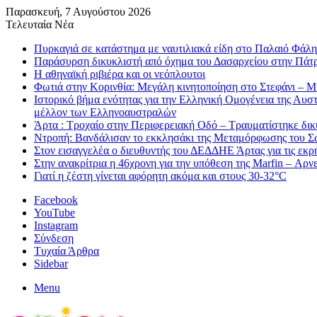
Παρασκευή, 7 Αυγούστου 2026
Τελευταία Νέα
Πυρκαγιά σε κατάστημα με ναυτιλιακά είδη στο Παλαιό Φάλη
Παράσυρση δικυκλιστή από όχημα του Δασαρχείου στην Πάτ
Η αθηναϊκή ριβιέρα και οι νεόπλουτοι
Φωτιά στην Κορινθία: Μεγάλη κινητοποίηση στο Στεφάνι – Μήν
Ιστορικό βήμα ενότητας για την Ελληνική Ομογένεια της Αυ
μέλλον των Ελληνοαυστραλών
Άρτα : Τροχαίο στην Περιφερειακή Οδό – Τραυματίστηκε δικ
Ντροπή: Βανδάλισαν το εκκλησάκι της Μεταμόρφωσης του Σ
Στον εισαγγελέα ο διευθυντής του ΔΕΔΔΗΕ Άρτας για τις εκρ
Στην ανακρίτρια η 46χρονη για την υπόθεση της Marfin – Αρνεί
Γιατί η ζέστη γίνεται αφόρητη ακόμα και στους 30-32°C
Facebook
YouTube
Instagram
Σύνδεση
Τυχαία Άρθρα
Sidebar
Menu