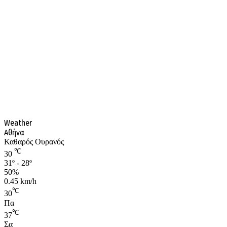
Weather
Αθήνα
Καθαρός Ουρανός
℃
30
31º - 28º
50%
0.45 km/h
℃
30
Πα
℃
37
Σα