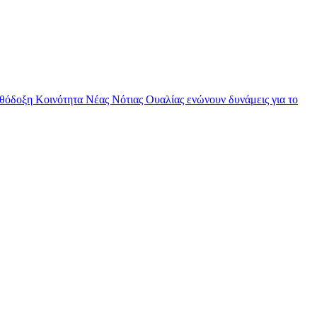
θόδοξη Κοινότητα Νέας Νότιας Ουαλίας ενώνουν δυνάμεις για το