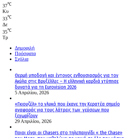
℃
37
Κυ
℃
33
Δε
℃
35
Τρ
Δημοφιλή
Πρόσφατα
Σχόλια
Θερμή υποδοχή και έντονος ενθουσιασμός για τον
Ακύλα στις Βρυξέλλες – Η ελληνική καρδιά χτύπησε
δυνατά για τη Eurovision 2026
5 Απριλίου, 2026
«Γκιουζέλ» το γλυκό που έκανε την Κερατέα σημείο
αναφοράς για τους λάτρεις των γεύσεων που
ξεχωρίζουν
29 Απριλίου, 2026
Ποιοι είναι οι Chasers στο τηλεπαιχνίδι « the Chase»