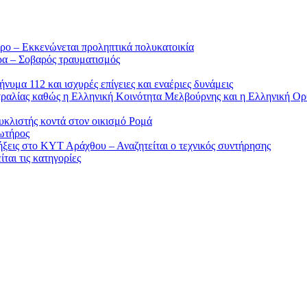
ρο – Εκκενώνεται προληπτικά πολυκατοικία
ρα – Σοβαρός τραυματισμός
υμα 112 και ισχυρές επίγειες και εναέριες δυνάμεις
στραλίας καθώς η Ελληνική Κοινότητα Μελβούρνης και η Ελληνική Ορ
υκλιστής κοντά στον οικισμό Ρομά
ωτήρος
ήξεις στο ΚΥΤ Αράχθου – Αναζητείται ο τεχνικός συντήρησης
ται τις κατηγορίες