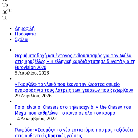
Τρ
℃
36
Τε
Δημοφιλή
Πρόσφατα
Σχόλια
Θερμή υποδοχή και έντονος ενθουσιασμός για τον Ακύλα
στις Βρυξέλλες – Η ελληνική καρδιά χτύπησε δυνατά για τη
Eurovision 2026
5 Απριλίου, 2026
«Γκιουζέλ» το γλυκό που έκανε την Κερατέα σημείο
αναφοράς για τους λάτρεις των γεύσεων που ξεχωρίζουν
29 Απριλίου, 2026
Ποιοι είναι οι Chasers στο τηλεπαιχνίδι « the Chase» του
Mega που καθηλώνει το κοινό σε όλο τον κόσμο
14 Δεκεμβρίου, 2022
Γλυφάδα: «Σασμός» το νέο εστιατόριο που μας ταξιδεύει
στις αυθεντικές Κρητικές γεύσεις