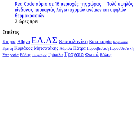
Red Code αύριο σε 16 περιοχές της χώρας – Πολύ υψηλός
κίνδυνος πυρκαγιάς λόγω ισχυρών ανέμων και υψηλών
θερμοκρασιών
2 ώρες πριν
Ετικέτες
ΕΛ.ΑΣ
Θεσσαλονίκη
Kαιρός
Αθήνα
Κακοκαιρία
Κορονοϊός
Κυριάκος Μητσοτάκης
Πάτρα
Λάρισα
Πυροσβεστική
Κρήτη
Πυροσβεστική
Τροχαίο
Φωτιά
Τρίκαλα
βόλος
Υπηρεσία
Ρόδος
Τουρισμός