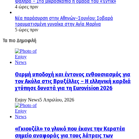
Φάληρο – Στο μικροσκόπιο η ομάδα του «Έντικ»
4 ώρες πριν
Νέα παράσυρση στην Αθηνών–Σουνίου: Σοβαρά
τραυματισμένη γυναίκα στην Αγία Μαρίνα
5 ώρες πριν
Τα πιο Δημοφιλή
Θερμή υποδοχή και έντονος ενθουσιασμός για
τον Ακύλα στις Βρυξέλλες – Η ελληνική καρδιά
χτύπησε δυνατά για τη Eurovision 2026
Enjoy News
5 Απριλίου, 2026
«Γκιουζέλ» το γλυκό που έκανε την Κερατέα
σημείο αναφοράς για τους λάτρεις των