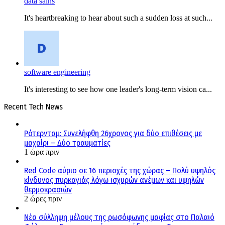
data sains
It's heartbreaking to hear about such a sudden loss at such...
software engineering
It's interesting to see how one leader's long-term vision ca...
Recent Tech News
Ρότερνταμ: Συνελήφθη 26χρονος για δύο επιθέσεις με
μαχαίρι – Δύο τραυματίες
1 ώρα πριν
Red Code αύριο σε 16 περιοχές της χώρας – Πολύ υψηλός
κίνδυνος πυρκαγιάς λόγω ισχυρών ανέμων και υψηλών
θερμοκρασιών
2 ώρες πριν
Νέα σύλληψη μέλους της ρωσόφωνης μαφίας στο Παλαιό