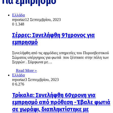
Για εμπρησμό
Ελλάδα
reportaz
12 Σεπτεμβρίου, 2023
0
1.348
Σέρρες: Συνελήφθη 91χρονος για
εμπρησμό
Συνελήφθη από τις αρμόδιες υπηρεσίες του Πυροσβεστικού
Σώματος υπέργηρος για φωτιά που ξέσπασε στην πόλη των
Σερρών . Σύμφωνα με…
Read More »
Ελλάδα
reportaz
3 Σεπτεμβρίου, 2023
0
6.276
Τρίκαλα: Συνελήφθη 60χρονη για
εμπρησμό από πρόθεση -Έβαλε φωτιά
σε χωράφι, διαπληκτίστηκε με