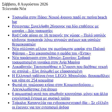
Σάββατο, 8 Αυγούστου 2026
Τελευταία Νέα
Τραγωδία στην Πάρο: Νεκρό 4χρονο παιδί σε πισίνα beach
bar
Ρότερνταμ: Συνελήφθη 26χρονος για δύο επιθέσεις με
μαχαίρι – Δύο τραυματίες
Red Code αύριο σε 16 περιοχές της χώρας – Πολύ υψηλός
κίνδυνος πυρκαγιάς λόγω ισχυρών ανέμων και υψηλών
θερμοκρασιών
Νέα σύλληψη μέλους της ρωσόφωνης μαφίας στο Παλαιό
Φάληρο – Στο μικροσκόπιο η ομάδα του «Έντικ»
Νέα παράσυρση στην Αθηνών–Σουνίου: Σοβαρά
τραυματισμένη γυναίκα στην Αγία Μαρίνα
Λυκαβηττός: Ταυτοποιήθηκε η 57χρονη που βρέθηκε νεκρή
σε σπηλιά – Είχε δηλωθεί ως εξαφανισμένη
H Ελληνική ταβέρνα έγινε LEGO: Μπουζούκι, βουκαμβίλιες
και γάτα σε 254 κομμάτια
Φωτιά σε τριώροφο κτίριο στην Κουμουνδούρου –
Απεγκλωβίστηκε ένα άτομο
6 αρωματικά φυτά που απωθούν κουνούπια, μύγες και άλλα
ενοχλητικά έντομα με φυσικό τρόπο
Τρίκαλα: Καταγγελία για ενδοοικογενειακή βία – Σε εξέλιξη
οι έρευνες για τον εντοπισμό άνδρα