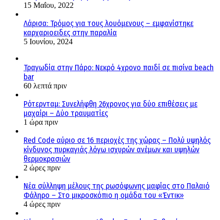
15 Μαΐου, 2022
Λάρισα: Τρόμος για τους λουόμενους – εμφανίστηκε
καρχαριοειδες στην παραλία
5 Ιουνίου, 2024
Τραγωδία στην Πάρο: Νεκρό 4χρονο παιδί σε πισίνα beach
bar
60 λεπτά πριν
Ρότερνταμ: Συνελήφθη 26χρονος για δύο επιθέσεις με
μαχαίρι – Δύο τραυματίες
1 ώρα πριν
Red Code αύριο σε 16 περιοχές της χώρας – Πολύ υψηλός
κίνδυνος πυρκαγιάς λόγω ισχυρών ανέμων και υψηλών
θερμοκρασιών
2 ώρες πριν
Νέα σύλληψη μέλους της ρωσόφωνης μαφίας στο Παλαιό
Φάληρο – Στο μικροσκόπιο η ομάδα του «Έντικ»
4 ώρες πριν