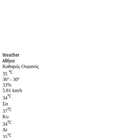
Weather
Αθήνα
Καθαρός Ουρανός
℃
35
36º - 30º
33%
5.81 km/h
℃
34
Σα
℃
37
Κυ
℃
34
Δε
℃
35