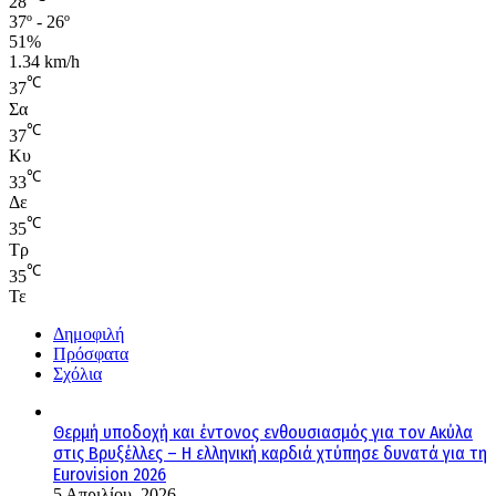
28
37º - 26º
51%
1.34 km/h
℃
37
Σα
℃
37
Κυ
℃
33
Δε
℃
35
Τρ
℃
35
Τε
Δημοφιλή
Πρόσφατα
Σχόλια
Θερμή υποδοχή και έντονος ενθουσιασμός για τον Ακύλα
στις Βρυξέλλες – Η ελληνική καρδιά χτύπησε δυνατά για τη
Eurovision 2026
5 Απριλίου, 2026