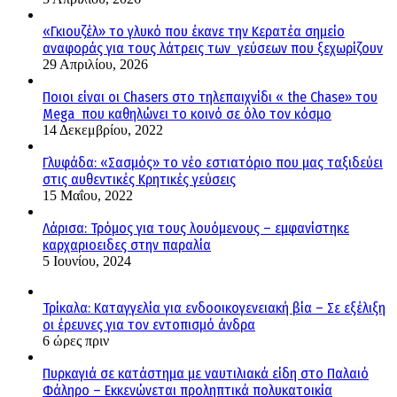
«Γκιουζέλ» το γλυκό που έκανε την Κερατέα σημείο
αναφοράς για τους λάτρεις των γεύσεων που ξεχωρίζουν
29 Απριλίου, 2026
Ποιοι είναι οι Chasers στο τηλεπαιχνίδι « the Chase» του
Mega που καθηλώνει το κοινό σε όλο τον κόσμο
14 Δεκεμβρίου, 2022
Γλυφάδα: «Σασμός» το νέο εστιατόριο που μας ταξιδεύει
στις αυθεντικές Κρητικές γεύσεις
15 Μαΐου, 2022
Λάρισα: Τρόμος για τους λουόμενους – εμφανίστηκε
καρχαριοειδες στην παραλία
5 Ιουνίου, 2024
Τρίκαλα: Καταγγελία για ενδοοικογενειακή βία – Σε εξέλιξη
οι έρευνες για τον εντοπισμό άνδρα
6 ώρες πριν
Πυρκαγιά σε κατάστημα με ναυτιλιακά είδη στο Παλαιό
Φάληρο – Εκκενώνεται προληπτικά πολυκατοικία