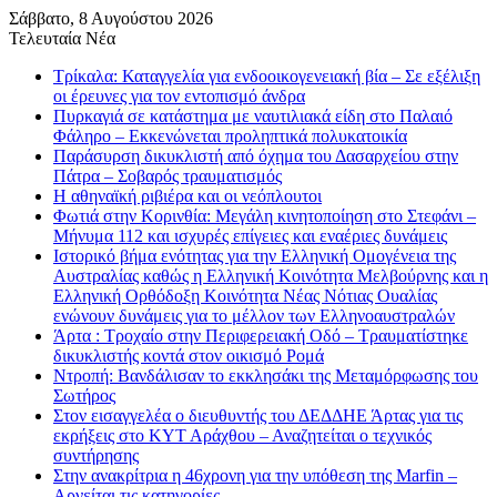
Σάββατο, 8 Αυγούστου 2026
Τελευταία Νέα
Τρίκαλα: Καταγγελία για ενδοοικογενειακή βία – Σε εξέλιξη
οι έρευνες για τον εντοπισμό άνδρα
Πυρκαγιά σε κατάστημα με ναυτιλιακά είδη στο Παλαιό
Φάληρο – Εκκενώνεται προληπτικά πολυκατοικία
Παράσυρση δικυκλιστή από όχημα του Δασαρχείου στην
Πάτρα – Σοβαρός τραυματισμός
Η αθηναϊκή ριβιέρα και οι νεόπλουτοι
Φωτιά στην Κορινθία: Μεγάλη κινητοποίηση στο Στεφάνι –
Μήνυμα 112 και ισχυρές επίγειες και εναέριες δυνάμεις
Ιστορικό βήμα ενότητας για την Ελληνική Ομογένεια της
Αυστραλίας καθώς η Ελληνική Κοινότητα Μελβούρνης και η
Ελληνική Ορθόδοξη Κοινότητα Νέας Νότιας Ουαλίας
ενώνουν δυνάμεις για το μέλλον των Ελληνοαυστραλών
Άρτα : Τροχαίο στην Περιφερειακή Οδό – Τραυματίστηκε
δικυκλιστής κοντά στον οικισμό Ρομά
Ντροπή: Βανδάλισαν το εκκλησάκι της Μεταμόρφωσης του
Σωτήρος
Στον εισαγγελέα ο διευθυντής του ΔΕΔΔΗΕ Άρτας για τις
εκρήξεις στο ΚΥΤ Αράχθου – Αναζητείται ο τεχνικός
συντήρησης
Στην ανακρίτρια η 46χρονη για την υπόθεση της Marfin –
Αρνείται τις κατηγορίες