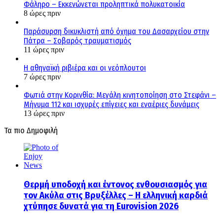
Φάληρο – Εκκενώνεται προληπτικά πολυκατοικία
8 ώρες πριν
Παράσυρση δικυκλιστή από όχημα του Δασαρχείου στην
Πάτρα – Σοβαρός τραυματισμός
11 ώρες πριν
Η αθηναϊκή ριβιέρα και οι νεόπλουτοι
7 ώρες πριν
Φωτιά στην Κορινθία: Μεγάλη κινητοποίηση στο Στεφάνι –
Μήνυμα 112 και ισχυρές επίγειες και εναέριες δυνάμεις
13 ώρες πριν
Τα πιο Δημοφιλή
Θερμή υποδοχή και έντονος ενθουσιασμός για
τον Ακύλα στις Βρυξέλλες – Η ελληνική καρδιά
χτύπησε δυνατά για τη Eurovision 2026