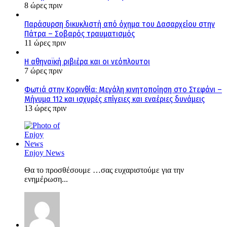
8 ώρες πριν
Παράσυρση δικυκλιστή από όχημα του Δασαρχείου στην
Πάτρα – Σοβαρός τραυματισμός
11 ώρες πριν
Η αθηναϊκή ριβιέρα και οι νεόπλουτοι
7 ώρες πριν
Φωτιά στην Κορινθία: Μεγάλη κινητοποίηση στο Στεφάνι –
Μήνυμα 112 και ισχυρές επίγειες και εναέριες δυνάμεις
13 ώρες πριν
Enjoy News
Θα το προσθέσουμε …σας ευχαριστούμε για την
ενημέρωση...