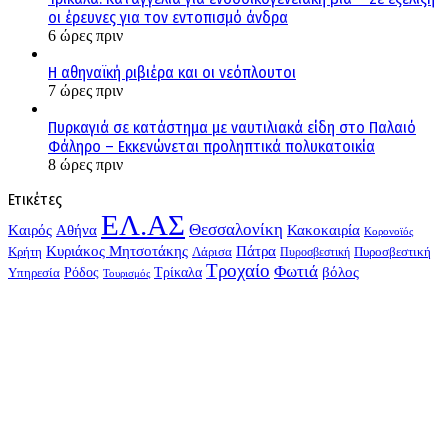
οι έρευνες για τον εντοπισμό άνδρα
6 ώρες πριν
Η αθηναϊκή ριβιέρα και οι νεόπλουτοι
7 ώρες πριν
Πυρκαγιά σε κατάστημα με ναυτιλιακά είδη στο Παλαιό
Φάληρο – Εκκενώνεται προληπτικά πολυκατοικία
8 ώρες πριν
Ετικέτες
ΕΛ.ΑΣ
Θεσσαλονίκη
Kαιρός
Αθήνα
Κακοκαιρία
Κορονοϊός
Κυριάκος Μητσοτάκης
Πάτρα
Λάρισα
Πυροσβεστική
Κρήτη
Πυροσβεστική
Τροχαίο
Φωτιά
Τρίκαλα
βόλος
Υπηρεσία
Ρόδος
Τουρισμός