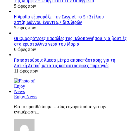
της Μαρφίν – Οδηγείται στον εισαγγελέα
5 ώρες πριν
Η Apollo εξαγοράζει την EasyJet το Sir Στέλιου
Χατζηιωάννου έναντι 5,7 δισ. λιρών
5 ώρες πριν
Οι Ομορφότερες Παραλίες της Πελοποννήσου για βουτιές
στα κρυστάλλινα νερά του Μοριά
6 ώρες πριν
Παπασταύρου: Άμεσα μέτρα αποκατάστασης για τη
Δυτική Αττική μετά τις καταστροφικές πυρκαγιές
11 ώρες πριν
Enjoy News
Θα το προσθέσουμε …σας ευχαριστούμε για την
ενημέρωση...