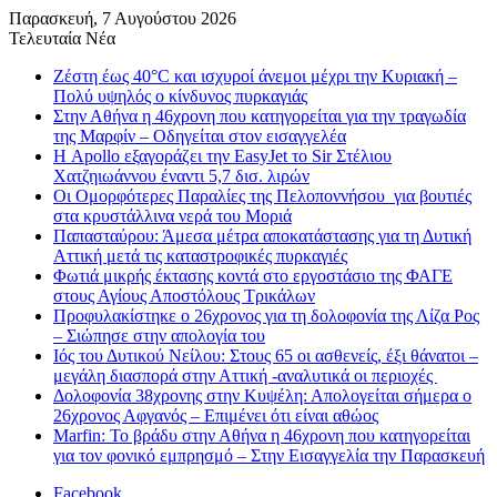
Παρασκευή, 7 Αυγούστου 2026
Τελευταία Νέα
Ζέστη έως 40°C και ισχυροί άνεμοι μέχρι την Κυριακή –
Πολύ υψηλός ο κίνδυνος πυρκαγιάς
Στην Αθήνα η 46χρονη που κατηγορείται για την τραγωδία
της Μαρφίν – Οδηγείται στον εισαγγελέα
Η Apollo εξαγοράζει την EasyJet το Sir Στέλιου
Χατζηιωάννου έναντι 5,7 δισ. λιρών
Οι Ομορφότερες Παραλίες της Πελοποννήσου για βουτιές
στα κρυστάλλινα νερά του Μοριά
Παπασταύρου: Άμεσα μέτρα αποκατάστασης για τη Δυτική
Αττική μετά τις καταστροφικές πυρκαγιές
Φωτιά μικρής έκτασης κοντά στο εργοστάσιο της ΦΑΓΕ
στους Αγίους Αποστόλους Τρικάλων
Προφυλακίστηκε ο 26χρονος για τη δολοφονία της Λίζα Ρος
– Σιώπησε στην απολογία του
Ιός του Δυτικού Νείλου: Στους 65 οι ασθενείς, έξι θάνατοι –
μεγάλη διασπορά στην Αττική -αναλυτικά οι περιοχές
Δολοφονία 38χρονης στην Κυψέλη: Απολογείται σήμερα ο
26χρονος Αφγανός – Επιμένει ότι είναι αθώος
Marfin: Το βράδυ στην Αθήνα η 46χρονη που κατηγορείται
για τον φονικό εμπρησμό – Στην Εισαγγελία την Παρασκευή
Facebook