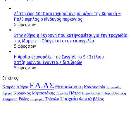
Ζέστη έως 40°C και ισχυροί άνεμοι μέχρι την Κυριακή –
Πολύ υψηλός ο κίνδυνος πυρκαγιάς
5 ώρες πριν
Στην Αθήνα η 46χρονη που κατηγορείται για την τραγωδία
της Μαρφίν – Οδηγείται στον εισαγγελέα
5 ώρες πριν
Η Apollo εξαγοράζει την EasyJet το Sir Στέλιου
Χατζηιωάννου έναντι 5,7 δισ. λιρών
5 ώρες πριν
Ετικέτες
ΕΛ.ΑΣ
Θεσσαλονίκη
Kαιρός
Αθήνα
Κακοκαιρία
Κορονοϊός
Κυριάκος Μητσοτάκης
Πάτρα
Λάρισα
Κρήτη
Πυροσβεστική
Πυροσβεστική
Τροχαίο
Φωτιά
Τρίκαλα
βόλος
Ρόδος
Υπηρεσία
Τουρισμός