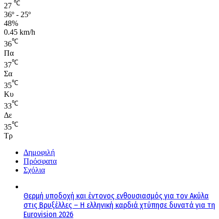
℃
27
36º - 25º
48%
0.45 km/h
℃
36
Πα
℃
37
Σα
℃
35
Κυ
℃
33
Δε
℃
35
Τρ
Δημοφιλή
Πρόσφατα
Σχόλια
Θερμή υποδοχή και έντονος ενθουσιασμός για τον Ακύλα
στις Βρυξέλλες – Η ελληνική καρδιά χτύπησε δυνατά για τη
Eurovision 2026