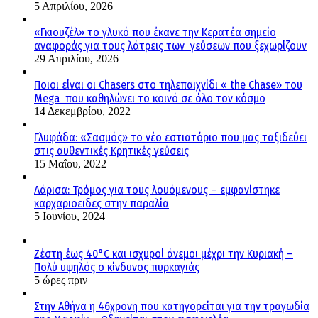
5 Απριλίου, 2026
«Γκιουζέλ» το γλυκό που έκανε την Κερατέα σημείο
αναφοράς για τους λάτρεις των γεύσεων που ξεχωρίζουν
29 Απριλίου, 2026
Ποιοι είναι οι Chasers στο τηλεπαιχνίδι « the Chase» του
Mega που καθηλώνει το κοινό σε όλο τον κόσμο
14 Δεκεμβρίου, 2022
Γλυφάδα: «Σασμός» το νέο εστιατόριο που μας ταξιδεύει
στις αυθεντικές Κρητικές γεύσεις
15 Μαΐου, 2022
Λάρισα: Τρόμος για τους λουόμενους – εμφανίστηκε
καρχαριοειδες στην παραλία
5 Ιουνίου, 2024
Ζέστη έως 40°C και ισχυροί άνεμοι μέχρι την Κυριακή –
Πολύ υψηλός ο κίνδυνος πυρκαγιάς
5 ώρες πριν
Στην Αθήνα η 46χρονη που κατηγορείται για την τραγωδία