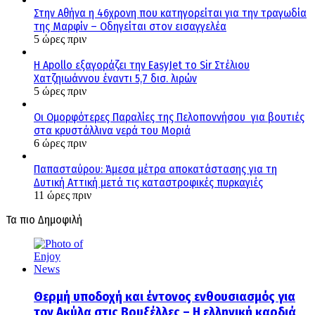
Στην Αθήνα η 46χρονη που κατηγορείται για την τραγωδία
της Μαρφίν – Οδηγείται στον εισαγγελέα
5 ώρες πριν
Η Apollo εξαγοράζει την EasyJet το Sir Στέλιου
Χατζηιωάννου έναντι 5,7 δισ. λιρών
5 ώρες πριν
Οι Ομορφότερες Παραλίες της Πελοποννήσου για βουτιές
στα κρυστάλλινα νερά του Μοριά
6 ώρες πριν
Παπασταύρου: Άμεσα μέτρα αποκατάστασης για τη
Δυτική Αττική μετά τις καταστροφικές πυρκαγιές
11 ώρες πριν
Τα πιο Δημοφιλή
Θερμή υποδοχή και έντονος ενθουσιασμός για
τον Ακύλα στις Βρυξέλλες – Η ελληνική καρδιά