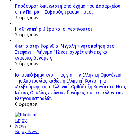
Παράσυρση δικυκλιστή από όχημα του Δασαρχείου
στην Πάτρα – Σοβαρός τραυματισμός
3 ώρες πριν
Η αθηναϊκή ριβιέρα και οι νεόπλουτοι
5 ώρες πριν
Φωτιά στην Κορινθία: Μεγάλη κινητοποίηση στο
Στεφάνι – Μήνυμα 112 και ισχυρές επίγειες και
εναέριες δυνάμεις
5 ώρες πριν
Ιστορικό βήμα ενότητας για την Ελληνική Ομογένεια
της Αυστραλίας καθώς η Ελληνική Κοινότητα
Μελβούρνης και η Ελληνική Ορθόδοξη Κοινότητα Νέας
Νότιας Ουαλίας ενώνουν δυνάμεις για το μέλλον των
Ελληνοαυστραλών
6 ώρες πριν
Enjoy News