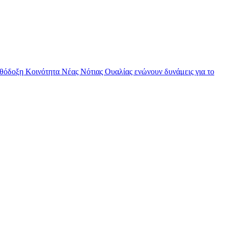
θόδοξη Κοινότητα Νέας Νότιας Ουαλίας ενώνουν δυνάμεις για το