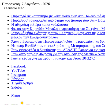
Παρασκευή, 7 Αυγούστου 2026
Τελευταία Νέα
Πυρκαγιά σε κατάστημα με ναυτιλιακά είδη στο Παλαιό Φάλη
Παράσυρση δικυκλιστή από όχημα του Δασαρχείου στην Πάτ
Η αθηναϊκή ριβιέρα και οι νεόπλουτοι
Φωτιά στην Κορινθία: Μεγάλη κινητοποίηση στο Στεφάνι – Μήν
Ιστορικό βήμα ενότητας για την Ελληνική Ομογένεια της Αυ
μέλλον των Ελληνοαυστραλών
Άρτα : Τροχαίο στην Περιφερειακή Οδό – Τραυματίστηκε δικ
Ντροπή: Βανδάλισαν το εκκλησάκι της Μεταμόρφωσης του Σ
Στον εισαγγελέα ο διευθυντής του ΔΕΔΔΗΕ Άρτας για τις εκρ
Στην ανακρίτρια η 46χρονη για την υπόθεση της Marfin – Αρνεί
Γιατί η ζέστη γίνεται αφόρητη ακόμα και στους 30-32°C
Facebook
YouTube
Instagram
Σύνδεση
Τυχαία Άρθρα
Sidebar
Menu