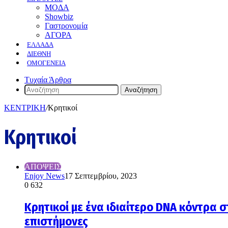
ΜΟΔΑ
Showbiz
Γαστρονομία
ΑΓΟΡΑ
ΕΛΛΆΔΑ
ΔΙΕΘΝΉ
ΟΜΟΓΈΝΕΙΑ
Τυχαία Άρθρα
Αναζήτηση
ΚΕΝΤΡΙΚΗ
/
Κρητικοί
Κρητικοί
ΑΠΟΨΕΙΣ
Enjoy News
17 Σεπτεμβρίου, 2023
0
632
Κρητικοί με ένα ιδιαίτερο DNA κόντρα
επιστήμονες