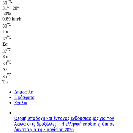
℃
30
31º - 28º
50%
0.89 km/h
℃
30
Πα
℃
37
Σα
℃
37
Κυ
℃
33
Δε
℃
35
Τρ
Δημοφιλή
Πρόσφατα
Σχόλια
Θερμή υποδοχή και έντονος ενθουσιασμός για τον
Ακύλα στις Βρυξέλλες – Η ελληνική καρδιά χτύπησε
δυνατά για τη Eurovision 2026