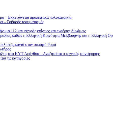
ρο – Εκκενώνεται προληπτικά πολυκατοικία
ρα – Σοβαρός τραυματισμός
υμα 112 και ισχυρές επίγειες και εναέριες δυνάμεις
στραλίας καθώς η Ελληνική Κοινότητα Μελβούρνης και η Ελληνική Ορ
υκλιστής κοντά στον οικισμό Ρομά
ωτήρος
ήξεις στο ΚΥΤ Αράχθου – Αναζητείται ο τεχνικός συντήρησης
ται τις κατηγορίες