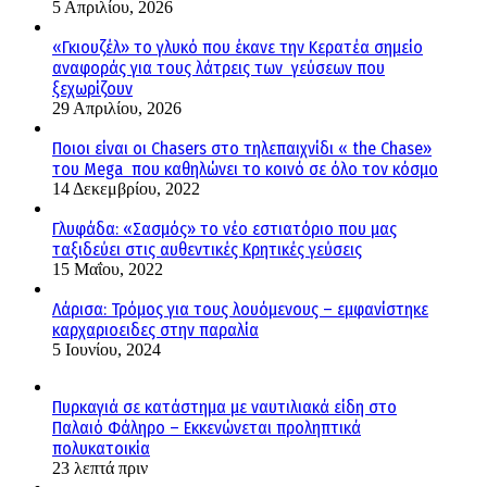
5 Απριλίου, 2026
«Γκιουζέλ» το γλυκό που έκανε την Κερατέα σημείο
αναφοράς για τους λάτρεις των γεύσεων που
ξεχωρίζουν
29 Απριλίου, 2026
Ποιοι είναι οι Chasers στο τηλεπαιχνίδι « the Chase»
του Mega που καθηλώνει το κοινό σε όλο τον κόσμο
14 Δεκεμβρίου, 2022
Γλυφάδα: «Σασμός» το νέο εστιατόριο που μας
ταξιδεύει στις αυθεντικές Κρητικές γεύσεις
15 Μαΐου, 2022
Λάρισα: Τρόμος για τους λουόμενους – εμφανίστηκε
καρχαριοειδες στην παραλία
5 Ιουνίου, 2024
Πυρκαγιά σε κατάστημα με ναυτιλιακά είδη στο
Παλαιό Φάληρο – Εκκενώνεται προληπτικά
πολυκατοικία
23 λεπτά πριν