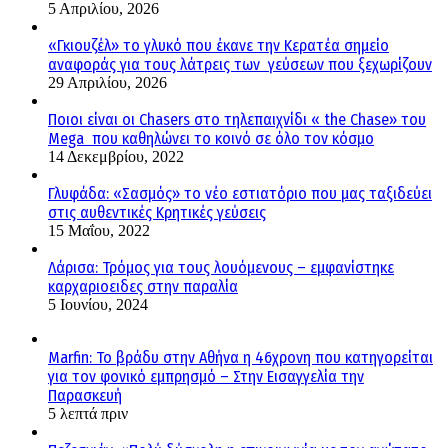
5 Απριλίου, 2026
«Γκιουζέλ» το γλυκό που έκανε την Κερατέα σημείο
αναφοράς για τους λάτρεις των γεύσεων που ξεχωρίζουν
29 Απριλίου, 2026
Ποιοι είναι οι Chasers στο τηλεπαιχνίδι « the Chase» του
Mega που καθηλώνει το κοινό σε όλο τον κόσμο
14 Δεκεμβρίου, 2022
Γλυφάδα: «Σασμός» το νέο εστιατόριο που μας ταξιδεύει
στις αυθεντικές Κρητικές γεύσεις
15 Μαΐου, 2022
Λάρισα: Τρόμος για τους λουόμενους – εμφανίστηκε
καρχαριοειδες στην παραλία
5 Ιουνίου, 2024
Marfin: Το βράδυ στην Αθήνα η 46χρονη που κατηγορείται
για τον φονικό εμπρησμό – Στην Εισαγγελία την
Παρασκευή
5 λεπτά πριν