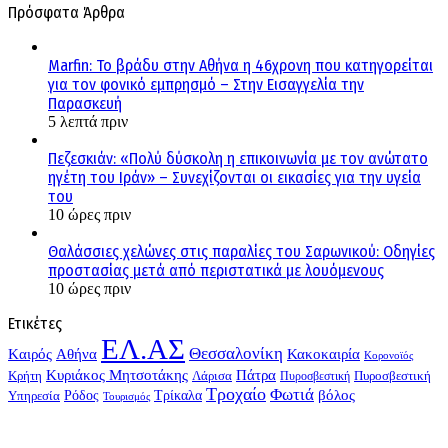
Πρόσφατα Άρθρα
Marfin: Το βράδυ στην Αθήνα η 46χρονη που κατηγορείται
για τον φονικό εμπρησμό – Στην Εισαγγελία την
Παρασκευή
5 λεπτά πριν
Πεζεσκιάν: «Πολύ δύσκολη η επικοινωνία με τον ανώτατο
ηγέτη του Ιράν» – Συνεχίζονται οι εικασίες για την υγεία
του
10 ώρες πριν
Θαλάσσιες χελώνες στις παραλίες του Σαρωνικού: Οδηγίες
προστασίας μετά από περιστατικά με λουόμενους
10 ώρες πριν
Ετικέτες
ΕΛ.ΑΣ
Θεσσαλονίκη
Kαιρός
Αθήνα
Κακοκαιρία
Κορονοϊός
Κυριάκος Μητσοτάκης
Πάτρα
Λάρισα
Κρήτη
Πυροσβεστική
Πυροσβεστική
Τροχαίο
Φωτιά
Τρίκαλα
βόλος
Ρόδος
Υπηρεσία
Τουρισμός