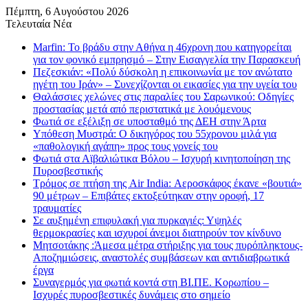
Πέμπτη, 6 Αυγούστου 2026
Τελευταία Νέα
Marfin: Το βράδυ στην Αθήνα η 46χρονη που κατηγορείται
για τον φονικό εμπρησμό – Στην Εισαγγελία την Παρασκευή
Πεζεσκιάν: «Πολύ δύσκολη η επικοινωνία με τον ανώτατο
ηγέτη του Ιράν» – Συνεχίζονται οι εικασίες για την υγεία του
Θαλάσσιες χελώνες στις παραλίες του Σαρωνικού: Οδηγίες
προστασίας μετά από περιστατικά με λουόμενους
Φωτιά σε εξέλιξη σε υποσταθμό της ΔΕΗ στην Άρτα
Υπόθεση Μυστρά: Ο δικηγόρος του 55χρονου μιλά για
«παθολογική αγάπη» προς τους γονείς του
Φωτιά στα Αϊβαλιώτικα Βόλου – Ισχυρή κινητοποίηση της
Πυροσβεστικής
Τρόμος σε πτήση της Air India: Αεροσκάφος έκανε «βουτιά»
90 μέτρων – Επιβάτες εκτοξεύτηκαν στην οροφή, 17
τραυματίες
Σε αυξημένη επιφυλακή για πυρκαγιές: Υψηλές
θερμοκρασίες και ισχυροί άνεμοι διατηρούν τον κίνδυνο
Μητσοτάκης :Άμεσα μέτρα στήριξης για τους πυρόπληκτους-
Αποζημιώσεις, αναστολές συμβάσεων και αντιδιαβρωτικά
έργα
Συναγερμός για φωτιά κοντά στη ΒΙ.ΠΕ. Κορωπίου –
Ισχυρές πυροσβεστικές δυνάμεις στο σημείο