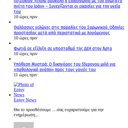
Πεζεσκιάν: «Πολύ δύσκολη η επικοινωνία με τον ανώτατο
ηγέτη του Ιράν» – Συνεχίζονται οι εικασίες για την υγεία
του
10 ώρες πριν
Θαλάσσιες χελώνες στις παραλίες του Σαρωνικού: Οδηγίες
προστασίας μετά από περιστατικά με λουόμενους
10 ώρες πριν
Φωτιά σε εξέλιξη σε υποσταθμό της ΔΕΗ στην Άρτα
10 ώρες πριν
Υπόθεση Μυστρά: Ο δικηγόρος του 55χρονου μιλά για
«παθολογική αγάπη» προς τους γονείς του
11 ώρες πριν
Enjoy News
Θα το προσθέσουμε …σας ευχαριστούμε για την
ενημέρωση...