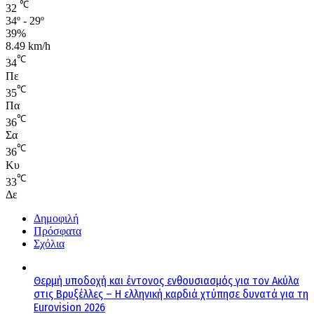
℃
32
34º - 29º
39%
8.49 km/h
℃
34
Πε
℃
35
Πα
℃
36
Σα
℃
36
Κυ
℃
33
Δε
Δημοφιλή
Πρόσφατα
Σχόλια
Θερμή υποδοχή και έντονος ενθουσιασμός για τον Ακύλα
στις Βρυξέλλες – Η ελληνική καρδιά χτύπησε δυνατά για τη
Eurovision 2026