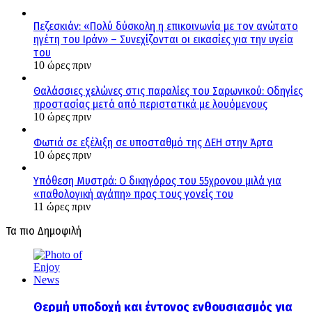
Πεζεσκιάν: «Πολύ δύσκολη η επικοινωνία με τον ανώτατο
ηγέτη του Ιράν» – Συνεχίζονται οι εικασίες για την υγεία
του
10 ώρες πριν
Θαλάσσιες χελώνες στις παραλίες του Σαρωνικού: Οδηγίες
προστασίας μετά από περιστατικά με λουόμενους
10 ώρες πριν
Φωτιά σε εξέλιξη σε υποσταθμό της ΔΕΗ στην Άρτα
10 ώρες πριν
Υπόθεση Μυστρά: Ο δικηγόρος του 55χρονου μιλά για
«παθολογική αγάπη» προς τους γονείς του
11 ώρες πριν
Τα πιο Δημοφιλή
Θερμή υποδοχή και έντονος ενθουσιασμός για